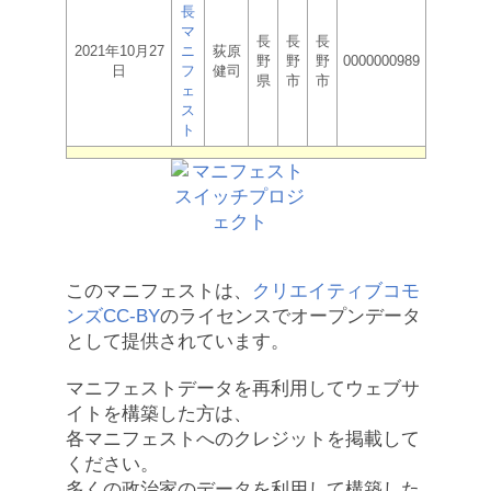
長
マ
長
長
長
2021年10月27
ニ
荻原
野
野
野
0000000989
日
フ
健司
県
市
市
ェ
ス
ト
このマニフェストは、
クリエイティブコモ
ンズCC-BY
のライセンスでオープンデータ
として提供されています。
マニフェストデータを再利用してウェブサ
イトを構築した方は、
各マニフェストへのクレジットを掲載して
ください。
多くの政治家のデータを利用して構築した