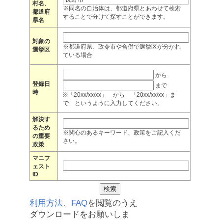
村名、
※同名の自治体は、都道府県とあわせて検索
都道府
することで分けて探すことができます。
県名
対象の
※都道府県、政令市や合併で選挙区が分かれ
選挙区
ている場合
から
登録日
まで
時
※「20xx/xx/xx」 から 「20xx/xx/xx」ま
で というように入力してください。
解決す
るため
※関心のあるキーワード、政策をご記入くだ
の重要
さい。
政策
マニフ
ェスト
ID
利用方法
、
FAQ
を閲覧のうえ
ダウンロードをお願いしま