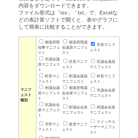
内容をダウンロードできます。
ファイル形式は「tsv」「txt」で、Excelな
どの表計算ソフトで開くと、表やグラフに
して簡単に比較することができます。
都道府県
都道府県議
市長マニフ
知事マニフェ
会議員マニフェ
ェスト
スト
スト
市議会議
区長マニフ
区議会議員
員マニフェス
ェスト
マニフェスト
ト
町長マニ
町議会議員
村長マニフ
フェスト
マニフェスト
ェスト
村議会議
都道府県議
マニフ
市議会会派
員マニフェス
会会派マニフェ
ェスト
マニフェスト
ト
スト
種別
区議会会
町議会会派
村議会会派
派マニフェス
マニフェスト
マニフェスト
ト
スイッチユ
市民マニ
政党マニフ
ーザーマニフェ
フェスト
ェスト
スト