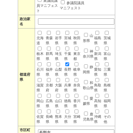
衆議院議
参議院議員
員マニフェス
マニフェスト
ト
政治家
名
山
北海
青森
岩手
宮城
秋田
福島
茨城
形県
道
県
県
県
県
県
県
神
栃木
群馬
埼玉
千葉
東京
新潟
富山
奈川県
県
県
県
県
都
県
県
静
石川
福井
山梨
長野
岐阜
愛知
三重
岡県
都道府
県
県
県
県
県
県
県
県
和
滋賀
京都
大阪
兵庫
奈良
鳥取
島根
歌山県
県
府
府
県
県
県
県
愛
岡山
広島
山口
徳島
香川
高知
福岡
媛県
県
県
県
県
県
県
県
鹿
佐賀
長崎
熊本
大分
宮崎
沖縄
その
児島県
県
県
県
県
県
県
他
市区町