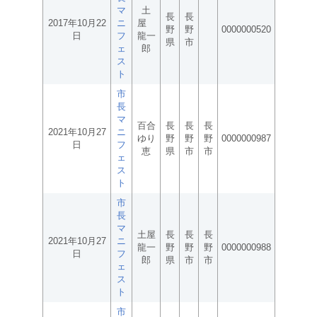
マ
土
長
長
2017年10月22
ニ
屋
野
野
0000000520
日
フ
龍一
県
市
ェ
郎
ス
ト
市
長
マ
百合
長
長
長
2021年10月27
ニ
ゆり
野
野
野
0000000987
日
フ
恵
県
市
市
ェ
ス
ト
市
長
マ
土屋
長
長
長
2021年10月27
ニ
龍一
野
野
野
0000000988
日
フ
郎
県
市
市
ェ
ス
ト
市