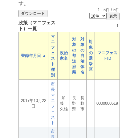
す。
1
-
5
件 /
5
件
政策（マニフェス
1
ト）一覧
マ
対
対
ニ
対
象
象
フ
象
の
の
ェ
政治
の
マニフェス
登録年月日 ▲
都
自
ス
家名
選
トID
道
治
ト
挙
府
体
種
区
県
名
別
市
長
マ
加
長
長
2017年10月22
ニ
藤
野
野
0000000519
日
フ
久雄
県
市
ェ
ス
ト
市
長