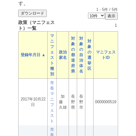
す。
1
-
5
件 /
5
件
政策（マニフェス
1
ト）一覧
マ
対
対
ニ
対
象
象
フ
象
の
の
ェ
政治
の
マニフェス
登録年月日 ▲
都
自
ス
家名
選
トID
道
治
ト
挙
府
体
種
区
県
名
別
市
長
マ
加
長
長
2017年10月22
ニ
藤
野
野
0000000519
日
フ
久雄
県
市
ェ
ス
ト
市
長