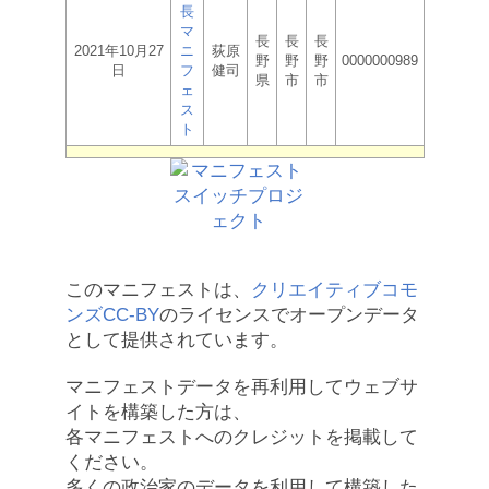
長
マ
長
長
長
2021年10月27
ニ
荻原
野
野
野
0000000989
日
フ
健司
県
市
市
ェ
ス
ト
このマニフェストは、
クリエイティブコモ
ンズCC-BY
のライセンスでオープンデータ
として提供されています。
マニフェストデータを再利用してウェブサ
イトを構築した方は、
各マニフェストへのクレジットを掲載して
ください。
多くの政治家のデータを利用して構築した