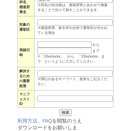
村名、
※同名の自治体は、都道府県とあわせて検索
都道府
することで分けて探すことができます。
県名
対象の
※都道府県、政令市や合併で選挙区が分かれ
選挙区
ている場合
から
登録日
まで
時
※「20xx/xx/xx」 から 「20xx/xx/xx」ま
で というように入力してください。
解決す
るため
※関心のあるキーワード、政策をご記入くだ
の重要
さい。
政策
マニフ
ェスト
ID
利用方法
、
FAQ
を閲覧のうえ
ダウンロードをお願いしま