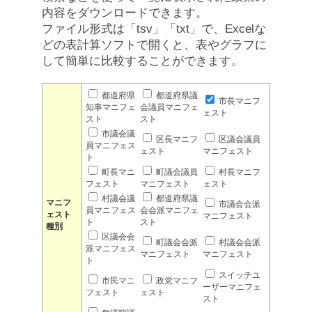
内容をダウンロードできます。
ファイル形式は「tsv」「txt」で、Excelな
どの表計算ソフトで開くと、表やグラフに
して簡単に比較することができます。
都道府県
都道府県議
市長マニフ
知事マニフェ
会議員マニフェ
ェスト
スト
スト
市議会議
区長マニフ
区議会議員
員マニフェス
ェスト
マニフェスト
ト
町長マニ
町議会議員
村長マニフ
フェスト
マニフェスト
ェスト
村議会議
都道府県議
マニフ
市議会会派
員マニフェス
会会派マニフェ
ェスト
マニフェスト
ト
スト
種別
区議会会
町議会会派
村議会会派
派マニフェス
マニフェスト
マニフェスト
ト
スイッチユ
市民マニ
政党マニフ
ーザーマニフェ
フェスト
ェスト
スト