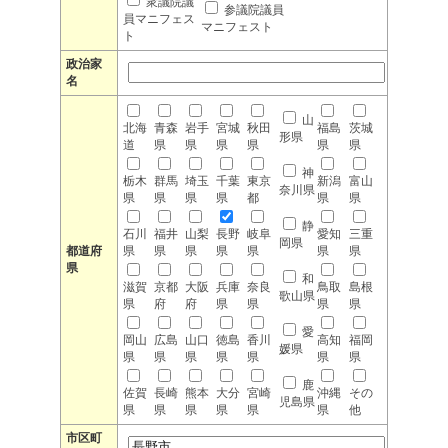
衆議院議
参議院議員
員マニフェス
マニフェスト
ト
政治家
名
山
北海
青森
岩手
宮城
秋田
福島
茨城
形県
道
県
県
県
県
県
県
神
栃木
群馬
埼玉
千葉
東京
新潟
富山
奈川県
県
県
県
県
都
県
県
静
石川
福井
山梨
長野
岐阜
愛知
三重
岡県
都道府
県
県
県
県
県
県
県
県
和
滋賀
京都
大阪
兵庫
奈良
鳥取
島根
歌山県
県
府
府
県
県
県
県
愛
岡山
広島
山口
徳島
香川
高知
福岡
媛県
県
県
県
県
県
県
県
鹿
佐賀
長崎
熊本
大分
宮崎
沖縄
その
児島県
県
県
県
県
県
県
他
市区町