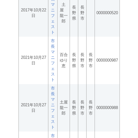
マ
土
長
長
2017年10月22
ニ
屋
野
野
0000000520
日
フ
龍一
県
市
ェ
郎
ス
ト
市
長
マ
百合
長
長
長
2021年10月27
ニ
ゆり
野
野
野
0000000987
日
フ
恵
県
市
市
ェ
ス
ト
市
長
マ
土屋
長
長
長
2021年10月27
ニ
龍一
野
野
野
0000000988
日
フ
郎
県
市
市
ェ
ス
ト
市