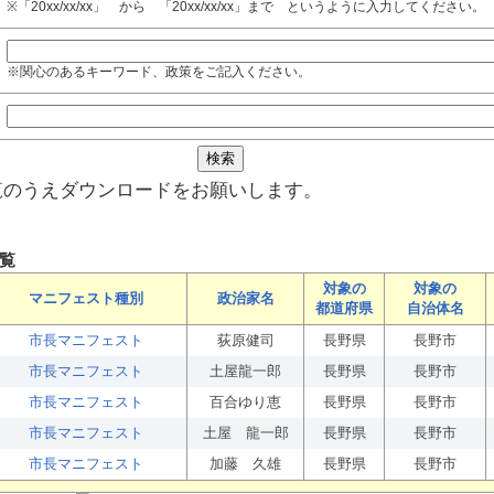
※「20xx/xx/xx」 から 「20xx/xx/xx」まで というように入力してください。
※関心のあるキーワード、政策をご記入ください。
覧のうえダウンロードをお願いします。
覧
対象の
対象の
マニフェスト種別
政治家名
都道府県
自治体名
市長マニフェスト
荻原健司
長野県
長野市
市長マニフェスト
土屋龍一郎
長野県
長野市
市長マニフェスト
百合ゆり恵
長野県
長野市
市長マニフェスト
土屋 龍一郎
長野県
長野市
市長マニフェスト
加藤 久雄
長野県
長野市