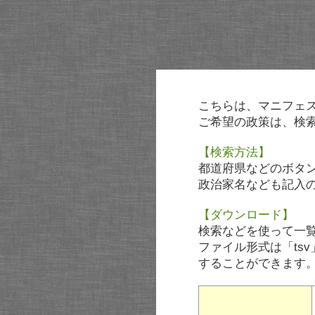
こちらは、マニフェ
ご希望の政策は、検
【検索方法】
都道府県などのボタ
政治家名なども記入
【ダウンロード】
検索などを使って一
ファイル形式は「tsv
することができます