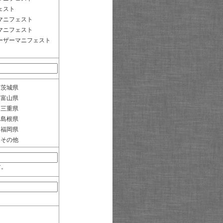
ェスト
マニフェスト
マニフェスト
ーザーマニフェスト
茨城県
富山県
三重県
島根県
福岡県
その他
す。