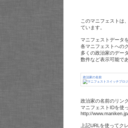
このマニフェストは
ています。
マニフェストデータ
各マニフェストへの
多くの政治家のデー
数件など表示可能で
政治家の名前
政治家の名前のリンク
マニフェストIDを使
http://www.maniken.j
上記URLを使ってク