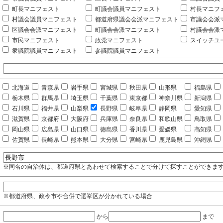
町長マニフェスト
町議会議員マニフェスト
村長マニフ
村議会議員マニフェスト
都道府県議会会派マニフェスト
市議会会派
区議会会派マニフェスト
町議会会派マニフェスト
村議会会派
市民マニフェスト
政党マニフェスト
スイッチユ
衆議院議員マニフェスト
参議院議員マニフェスト
北海道
青森県
岩手県
宮城県
秋田県
山形県
福島県
栃木県
群馬県
埼玉県
千葉県
東京都
神奈川県
新潟県
石川県
福井県
山梨県
長野県
岐阜県
静岡県
愛知県
滋賀県
京都府
大阪府
兵庫県
奈良県
和歌山県
鳥取県
岡山県
広島県
山口県
徳島県
香川県
愛媛県
高知県
佐賀県
長崎県
熊本県
大分県
宮崎県
鹿児島県
沖縄県
※同名の自治体は、都道府県とあわせて検索することで分けて探すことができま
※都道府県、政令市や合併で選挙区が分かれている場合
から
まで