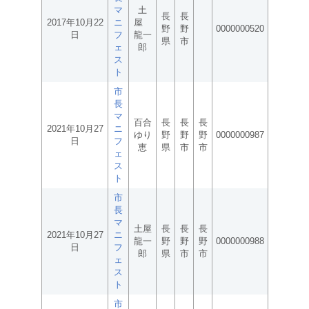
マ
土
長
長
2017年10月22
ニ
屋
野
野
0000000520
日
フ
龍一
県
市
ェ
郎
ス
ト
市
長
マ
百合
長
長
長
2021年10月27
ニ
ゆり
野
野
野
0000000987
日
フ
恵
県
市
市
ェ
ス
ト
市
長
マ
土屋
長
長
長
2021年10月27
ニ
龍一
野
野
野
0000000988
日
フ
郎
県
市
市
ェ
ス
ト
市