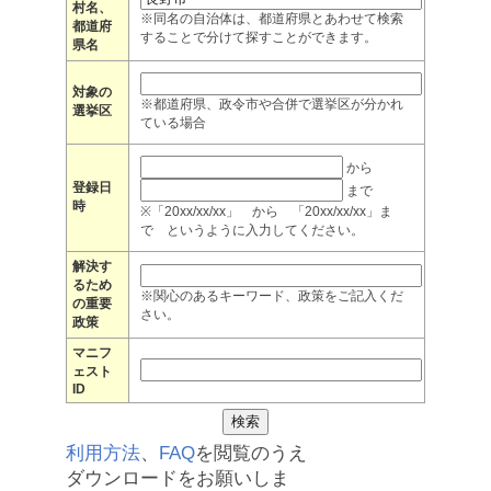
村名、
※同名の自治体は、都道府県とあわせて検索
都道府
することで分けて探すことができます。
県名
対象の
※都道府県、政令市や合併で選挙区が分かれ
選挙区
ている場合
から
登録日
まで
時
※「20xx/xx/xx」 から 「20xx/xx/xx」ま
で というように入力してください。
解決す
るため
※関心のあるキーワード、政策をご記入くだ
の重要
さい。
政策
マニフ
ェスト
ID
利用方法
、
FAQ
を閲覧のうえ
ダウンロードをお願いしま