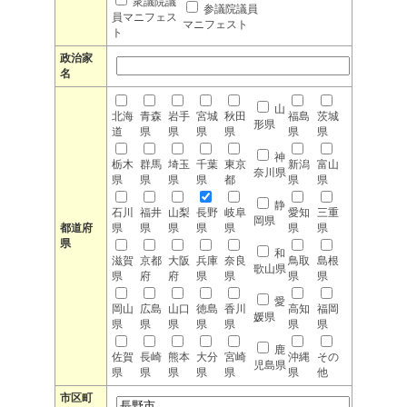
衆議院議
参議院議員
員マニフェス
マニフェスト
ト
政治家
名
山
北海
青森
岩手
宮城
秋田
福島
茨城
形県
道
県
県
県
県
県
県
神
栃木
群馬
埼玉
千葉
東京
新潟
富山
奈川県
県
県
県
県
都
県
県
静
石川
福井
山梨
長野
岐阜
愛知
三重
岡県
都道府
県
県
県
県
県
県
県
県
和
滋賀
京都
大阪
兵庫
奈良
鳥取
島根
歌山県
県
府
府
県
県
県
県
愛
岡山
広島
山口
徳島
香川
高知
福岡
媛県
県
県
県
県
県
県
県
鹿
佐賀
長崎
熊本
大分
宮崎
沖縄
その
児島県
県
県
県
県
県
県
他
市区町