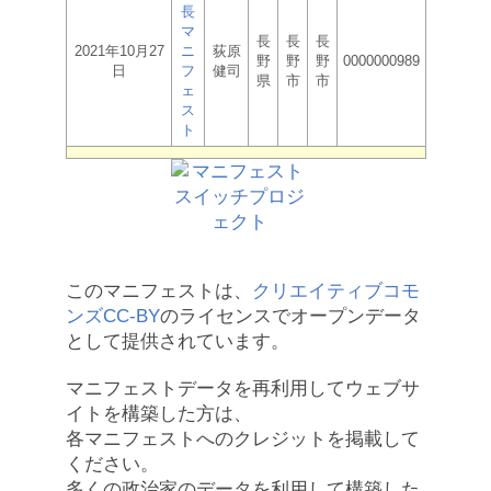
長
マ
長
長
長
2021年10月27
ニ
荻原
野
野
野
0000000989
日
フ
健司
県
市
市
ェ
ス
ト
このマニフェストは、
クリエイティブコモ
ンズCC-BY
のライセンスでオープンデータ
として提供されています。
マニフェストデータを再利用してウェブサ
イトを構築した方は、
各マニフェストへのクレジットを掲載して
ください。
多くの政治家のデータを利用して構築した