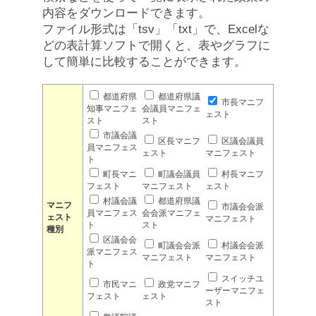
内容をダウンロードできます。
ファイル形式は「tsv」「txt」で、Excelな
どの表計算ソフトで開くと、表やグラフに
して簡単に比較することができます。
都道府県
都道府県議
市長マニフ
知事マニフェ
会議員マニフェ
ェスト
スト
スト
市議会議
区長マニフ
区議会議員
員マニフェス
ェスト
マニフェスト
ト
町長マニ
町議会議員
村長マニフ
フェスト
マニフェスト
ェスト
村議会議
都道府県議
マニフ
市議会会派
員マニフェス
会会派マニフェ
ェスト
マニフェスト
ト
スト
種別
区議会会
町議会会派
村議会会派
派マニフェス
マニフェスト
マニフェスト
ト
スイッチユ
市民マニ
政党マニフ
ーザーマニフェ
フェスト
ェスト
スト