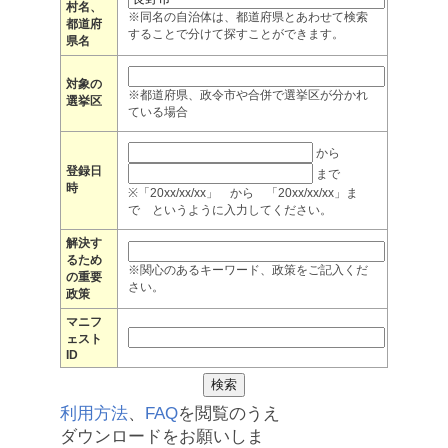
村名、
※同名の自治体は、都道府県とあわせて検索
都道府
することで分けて探すことができます。
県名
対象の
※都道府県、政令市や合併で選挙区が分かれ
選挙区
ている場合
から
登録日
まで
時
※「20xx/xx/xx」 から 「20xx/xx/xx」ま
で というように入力してください。
解決す
るため
※関心のあるキーワード、政策をご記入くだ
の重要
さい。
政策
マニフ
ェスト
ID
利用方法
、
FAQ
を閲覧のうえ
ダウンロードをお願いしま