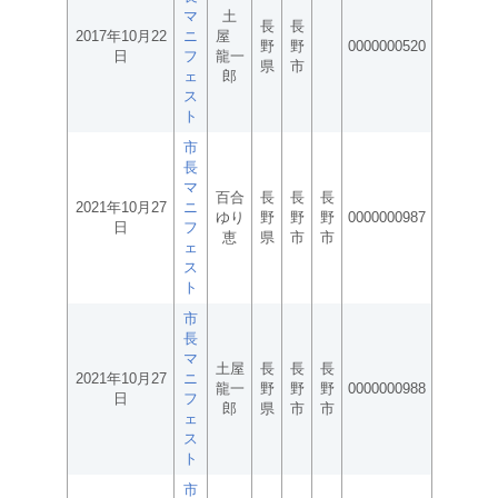
マ
土
長
長
2017年10月22
ニ
屋
野
野
0000000520
日
フ
龍一
県
市
ェ
郎
ス
ト
市
長
マ
百合
長
長
長
2021年10月27
ニ
ゆり
野
野
野
0000000987
日
フ
恵
県
市
市
ェ
ス
ト
市
長
マ
土屋
長
長
長
2021年10月27
ニ
龍一
野
野
野
0000000988
日
フ
郎
県
市
市
ェ
ス
ト
市