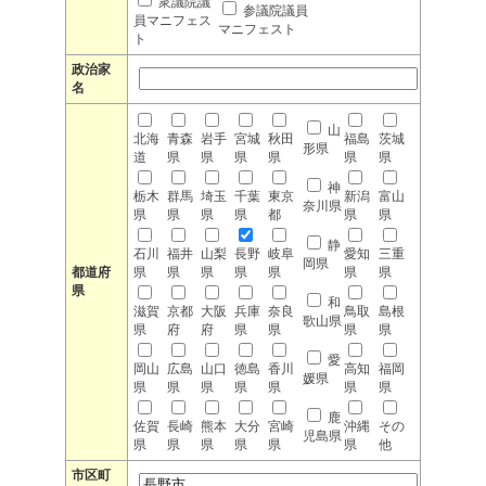
衆議院議
参議院議員
員マニフェス
マニフェスト
ト
政治家
名
山
北海
青森
岩手
宮城
秋田
福島
茨城
形県
道
県
県
県
県
県
県
神
栃木
群馬
埼玉
千葉
東京
新潟
富山
奈川県
県
県
県
県
都
県
県
静
石川
福井
山梨
長野
岐阜
愛知
三重
岡県
都道府
県
県
県
県
県
県
県
県
和
滋賀
京都
大阪
兵庫
奈良
鳥取
島根
歌山県
県
府
府
県
県
県
県
愛
岡山
広島
山口
徳島
香川
高知
福岡
媛県
県
県
県
県
県
県
県
鹿
佐賀
長崎
熊本
大分
宮崎
沖縄
その
児島県
県
県
県
県
県
県
他
市区町