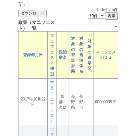
す。
1
-
5
件 /
5
件
政策（マニフェス
1
ト）一覧
マ
対
対
ニ
対
象
象
フ
象
の
の
ェ
政治
の
マニフェス
登録年月日
都
自
ス
家名
選
トID ▲
道
治
ト
挙
府
体
種
区
県
名
別
市
長
マ
加
長
長
2017年10月22
ニ
藤
野
野
0000000519
日
フ
久雄
県
市
ェ
ス
ト
市
長