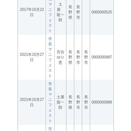
マ
土
長
長
2017年10月22
ニ
屋
野
野
0000000520
日
フ
龍一
県
市
ェ
郎
ス
ト
市
長
マ
百合
長
長
長
2021年10月27
ニ
ゆり
野
野
野
0000000987
日
フ
恵
県
市
市
ェ
ス
ト
市
長
マ
土屋
長
長
長
2021年10月27
ニ
龍一
野
野
野
0000000988
日
フ
郎
県
市
市
ェ
ス
ト
市