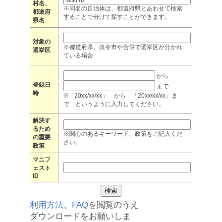
村名、
※同名の自治体は、都道府県とあわせて検索
都道府
することで分けて探すことができます。
県名
対象の
※都道府県、政令市や合併で選挙区が分かれ
選挙区
ている場合
から
登録日
まで
時
※「20xx/xx/xx」 から 「20xx/xx/xx」ま
で というように入力してください。
解決す
るため
※関心のあるキーワード、政策をご記入くだ
の重要
さい。
政策
マニフ
ェスト
ID
利用方法
、
FAQ
を閲覧のうえ
ダウンロードをお願いしま