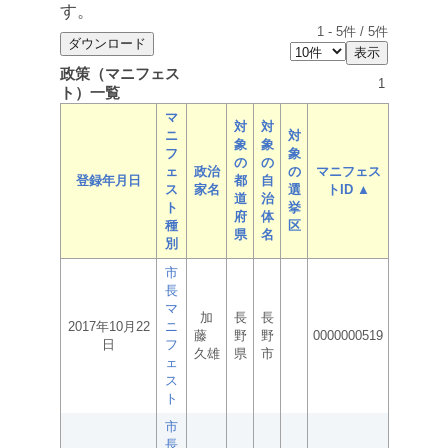
す。
1
-
5
件 /
5
件
政策（マニフェス
1
ト）一覧
マ
対
対
ニ
対
象
象
フ
象
の
の
ェ
政治
の
マニフェス
登録年月日
都
自
ス
家名
選
トID ▲
道
治
ト
挙
府
体
種
区
県
名
別
市
長
マ
加
長
長
2017年10月22
ニ
藤
野
野
0000000519
日
フ
久雄
県
市
ェ
ス
ト
市
長