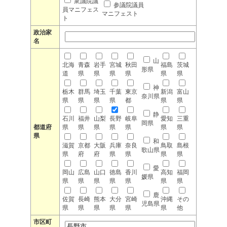
衆議院議
参議院議員
員マニフェス
マニフェスト
ト
政治家
名
山
北海
青森
岩手
宮城
秋田
福島
茨城
形県
道
県
県
県
県
県
県
神
栃木
群馬
埼玉
千葉
東京
新潟
富山
奈川県
県
県
県
県
都
県
県
静
石川
福井
山梨
長野
岐阜
愛知
三重
岡県
都道府
県
県
県
県
県
県
県
県
和
滋賀
京都
大阪
兵庫
奈良
鳥取
島根
歌山県
県
府
府
県
県
県
県
愛
岡山
広島
山口
徳島
香川
高知
福岡
媛県
県
県
県
県
県
県
県
鹿
佐賀
長崎
熊本
大分
宮崎
沖縄
その
児島県
県
県
県
県
県
県
他
市区町