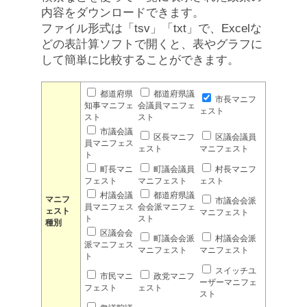
内容をダウンロードできます。
ファイル形式は「tsv」「txt」で、Excelな
どの表計算ソフトで開くと、表やグラフに
して簡単に比較することができます。
都道府県
都道府県議
市長マニフ
知事マニフェ
会議員マニフェ
ェスト
スト
スト
市議会議
区長マニフ
区議会議員
員マニフェス
ェスト
マニフェスト
ト
町長マニ
町議会議員
村長マニフ
フェスト
マニフェスト
ェスト
村議会議
都道府県議
マニフ
市議会会派
員マニフェス
会会派マニフェ
ェスト
マニフェスト
ト
スト
種別
区議会会
町議会会派
村議会会派
派マニフェス
マニフェスト
マニフェスト
ト
スイッチユ
市民マニ
政党マニフ
ーザーマニフェ
フェスト
ェスト
スト