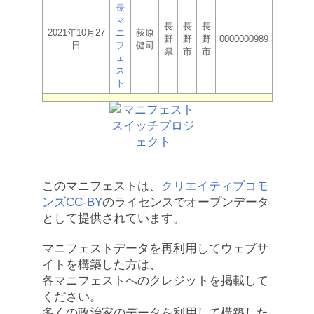
長
マ
長
長
長
2021年10月27
ニ
荻原
野
野
野
0000000989
日
フ
健司
県
市
市
ェ
ス
ト
このマニフェストは、
クリエイティブコモ
ンズCC-BY
のライセンスでオープンデータ
として提供されています。
マニフェストデータを再利用してウェブサ
イトを構築した方は、
各マニフェストへのクレジットを掲載して
ください。
多くの政治家のデータを利用して構築した