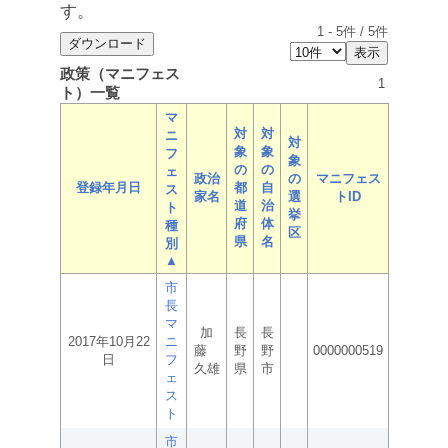
す。
1
-
5
件 /
5
件
政策（マニフェス
1
ト）一覧
マ
対
対
ニ
対
象
象
フ
象
の
の
ェ
政治
の
マニフェス
登録年月日
都
自
ス
家名
選
トID
道
治
ト
挙
府
体
種
区
県
名
別
▲
市
長
マ
加
長
長
2017年10月22
ニ
藤
野
野
0000000519
日
フ
久雄
県
市
ェ
ス
ト
市