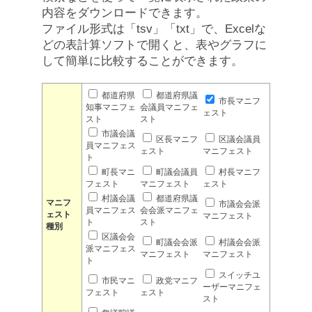
内容をダウンロードできます。
ファイル形式は「tsv」「txt」で、Excelな
どの表計算ソフトで開くと、表やグラフに
して簡単に比較することができます。
都道府県
都道府県議
市長マニフ
知事マニフェ
会議員マニフェ
ェスト
スト
スト
市議会議
区長マニフ
区議会議員
員マニフェス
ェスト
マニフェスト
ト
町長マニ
町議会議員
村長マニフ
フェスト
マニフェスト
ェスト
村議会議
都道府県議
マニフ
市議会会派
員マニフェス
会会派マニフェ
ェスト
マニフェスト
ト
スト
種別
区議会会
町議会会派
村議会会派
派マニフェス
マニフェスト
マニフェスト
ト
スイッチユ
市民マニ
政党マニフ
ーザーマニフェ
フェスト
ェスト
スト