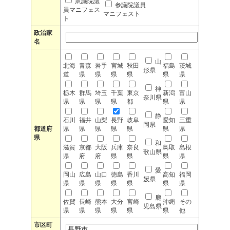
衆議院議
参議院議員
員マニフェス
マニフェスト
ト
政治家
名
山
北海
青森
岩手
宮城
秋田
福島
茨城
形県
道
県
県
県
県
県
県
神
栃木
群馬
埼玉
千葉
東京
新潟
富山
奈川県
県
県
県
県
都
県
県
静
石川
福井
山梨
長野
岐阜
愛知
三重
岡県
都道府
県
県
県
県
県
県
県
県
和
滋賀
京都
大阪
兵庫
奈良
鳥取
島根
歌山県
県
府
府
県
県
県
県
愛
岡山
広島
山口
徳島
香川
高知
福岡
媛県
県
県
県
県
県
県
県
鹿
佐賀
長崎
熊本
大分
宮崎
沖縄
その
児島県
県
県
県
県
県
県
他
市区町