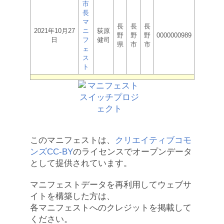
市
長
マ
長
長
長
2021年10月27
ニ
荻原
野
野
野
0000000989
日
フ
健司
県
市
市
ェ
ス
ト
このマニフェストは、
クリエイティブコモ
ンズCC-BY
のライセンスでオープンデータ
として提供されています。
マニフェストデータを再利用してウェブサ
イトを構築した方は、
各マニフェストへのクレジットを掲載して
ください。