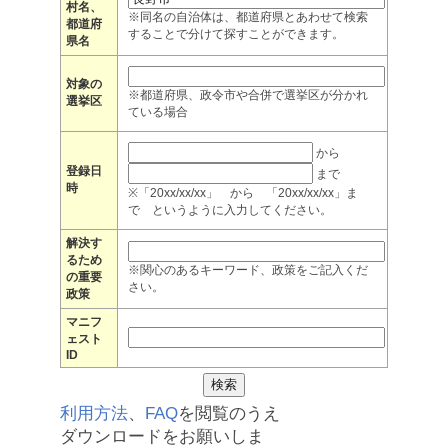
村名、
※同名の自治体は、都道府県とあわせて検索
都道府
することで分けて探すことができます。
県名
対象の
※都道府県、政令市や合併で選挙区が分かれ
選挙区
ている場合
から
登録日
まで
時
※「20xx/xx/xx」 から 「20xx/xx/xx」ま
で というように入力してください。
解決す
るため
※関心のあるキーワード、政策をご記入くだ
の重要
さい。
政策
マニフ
ェスト
ID
利用方法
、
FAQ
を閲覧のうえ
ダウンロードをお願いしま