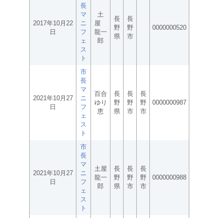
長
マ
土
長
長
2017年10月22
ニ
屋
野
野
0000000520
日
フ
龍一
県
市
ェ
郎
ス
ト
市
長
マ
百合
長
長
長
2021年10月27
ニ
ゆり
野
野
野
0000000987
日
フ
恵
県
市
市
ェ
ス
ト
市
長
マ
土屋
長
長
長
2021年10月27
ニ
龍一
野
野
野
0000000988
日
フ
郎
県
市
市
ェ
ス
ト