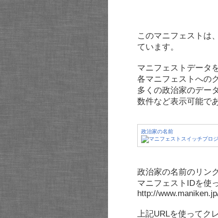
このマニフェストは
ています。
マニフェストデータ
各マニフェストへの
多くの政治家のデー
数件など表示可能で
政治家の名前
政治家の名前のリンク
マニフェストIDを使
http://www.maniken.j
上記URLを使ってク