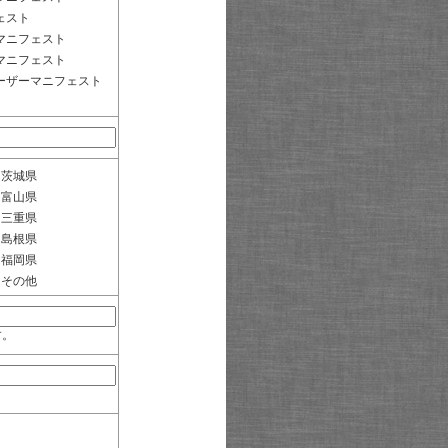
ェスト
マニフェスト
マニフェスト
ーザーマニフェスト
茨城県
富山県
三重県
島根県
福岡県
その他
す。