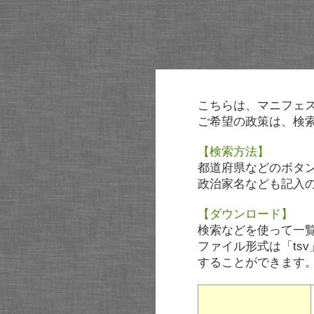
こちらは、マニフェ
ご希望の政策は、検
【検索方法】
都道府県などのボタ
政治家名なども記入
【ダウンロード】
検索などを使って一
ファイル形式は「tsv
することができます