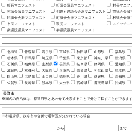
町長マニフェスト
町議会議員マニフェスト
村長マニフ
村議会議員マニフェスト
都道府県議会会派マニフェスト
市議会会派
区議会会派マニフェスト
町議会会派マニフェスト
村議会会派
市民マニフェスト
政党マニフェスト
スイッチユ
衆議院議員マニフェスト
参議院議員マニフェスト
北海道
青森県
岩手県
宮城県
秋田県
山形県
福島県
栃木県
群馬県
埼玉県
千葉県
東京都
神奈川県
新潟県
石川県
福井県
山梨県
長野県
岐阜県
静岡県
愛知県
滋賀県
京都府
大阪府
兵庫県
奈良県
和歌山県
鳥取県
岡山県
広島県
山口県
徳島県
香川県
愛媛県
高知県
佐賀県
長崎県
熊本県
大分県
宮崎県
鹿児島県
沖縄県
※同名の自治体は、都道府県とあわせて検索することで分けて探すことができま
※都道府県、政令市や合併で選挙区が分かれている場合
から
まで