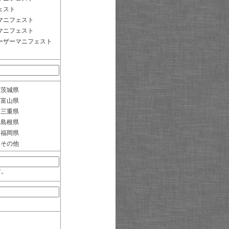
ェスト
マニフェスト
マニフェスト
ーザーマニフェスト
茨城県
富山県
三重県
島根県
福岡県
その他
す。