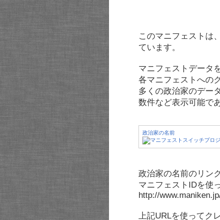
このマニフェストは
ています。
マニフェストデータ
各マニフェストへの
多くの政治家のデー
数件など表示可能で
政治家の名前
政治家の名前のリンク
マニフェストIDを使
http://www.maniken.j
上記URLを使ってク