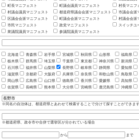
町長マニフェスト
町議会議員マニフェスト
村長マニフ
村議会議員マニフェスト
都道府県議会会派マニフェスト
市議会会派
区議会会派マニフェスト
町議会会派マニフェスト
村議会会派
市民マニフェスト
政党マニフェスト
スイッチユ
衆議院議員マニフェスト
参議院議員マニフェスト
北海道
青森県
岩手県
宮城県
秋田県
山形県
福島県
栃木県
群馬県
埼玉県
千葉県
東京都
神奈川県
新潟県
石川県
福井県
山梨県
長野県
岐阜県
静岡県
愛知県
滋賀県
京都府
大阪府
兵庫県
奈良県
和歌山県
鳥取県
岡山県
広島県
山口県
徳島県
香川県
愛媛県
高知県
佐賀県
長崎県
熊本県
大分県
宮崎県
鹿児島県
沖縄県
※同名の自治体は、都道府県とあわせて検索することで分けて探すことができま
※都道府県、政令市や合併で選挙区が分かれている場合
から
まで