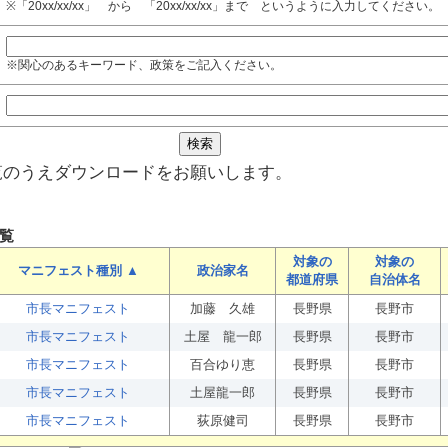
※「20xx/xx/xx」 から 「20xx/xx/xx」まで というように入力してください。
※関心のあるキーワード、政策をご記入ください。
覧のうえダウンロードをお願いします。
覧
対象の
対象の
マニフェスト種別 ▲
政治家名
都道府県
自治体名
市長マニフェスト
加藤 久雄
長野県
長野市
市長マニフェスト
土屋 龍一郎
長野県
長野市
市長マニフェスト
百合ゆり恵
長野県
長野市
市長マニフェスト
土屋龍一郎
長野県
長野市
市長マニフェスト
荻原健司
長野県
長野市