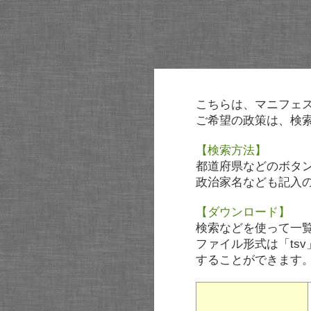
こちらは、マニフェ
ご希望の政策は、検
【検索方法】
都道府県などのボタ
政治家名なども記入
【ダウンロード】
検索などを使って一
ファイル形式は「tsv
することができます