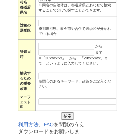
村名、
※同名の自治体は、都道府県とあわせて検索
都道府
することで分けて探すことができます。
県名
対象の
※都道府県、政令市や合併で選挙区が分かれ
選挙区
ている場合
から
登録日
まで
時
※「20xx/xx/xx」 から 「20xx/xx/xx」ま
で というように入力してください。
解決す
るため
※関心のあるキーワード、政策をご記入くだ
の重要
さい。
政策
マニフ
ェスト
ID
利用方法
、
FAQ
を閲覧のうえ
ダウンロードをお願いしま