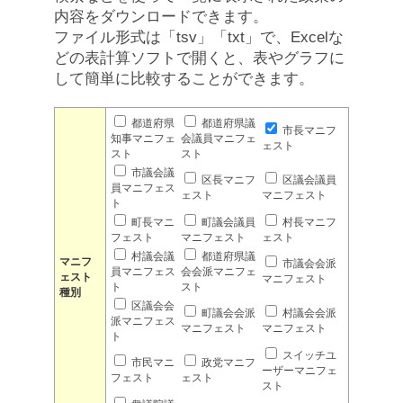
内容をダウンロードできます。
ファイル形式は「tsv」「txt」で、Excelな
どの表計算ソフトで開くと、表やグラフに
して簡単に比較することができます。
都道府県
都道府県議
市長マニフ
知事マニフェ
会議員マニフェ
ェスト
スト
スト
市議会議
区長マニフ
区議会議員
員マニフェス
ェスト
マニフェスト
ト
町長マニ
町議会議員
村長マニフ
フェスト
マニフェスト
ェスト
村議会議
都道府県議
マニフ
市議会会派
員マニフェス
会会派マニフェ
ェスト
マニフェスト
ト
スト
種別
区議会会
町議会会派
村議会会派
派マニフェス
マニフェスト
マニフェスト
ト
スイッチユ
市民マニ
政党マニフ
ーザーマニフェ
フェスト
ェスト
スト