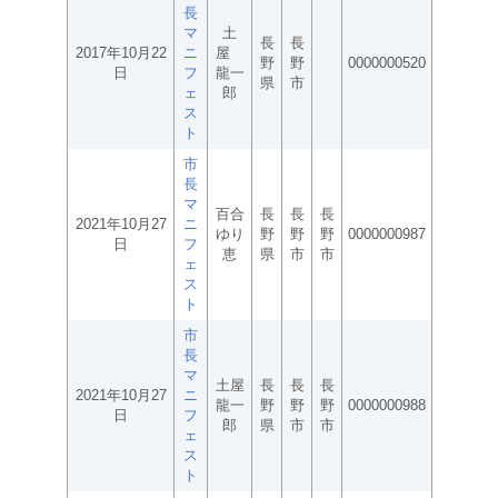
長
マ
土
長
長
2017年10月22
ニ
屋
野
野
0000000520
日
フ
龍一
県
市
ェ
郎
ス
ト
市
長
マ
百合
長
長
長
2021年10月27
ニ
ゆり
野
野
野
0000000987
日
フ
恵
県
市
市
ェ
ス
ト
市
長
マ
土屋
長
長
長
2021年10月27
ニ
龍一
野
野
野
0000000988
日
フ
郎
県
市
市
ェ
ス
ト