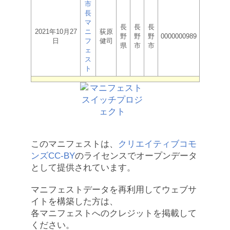
市
長
マ
長
長
長
2021年10月27
ニ
荻原
野
野
野
0000000989
日
フ
健司
県
市
市
ェ
ス
ト
このマニフェストは、
クリエイティブコモ
ンズCC-BY
のライセンスでオープンデータ
として提供されています。
マニフェストデータを再利用してウェブサ
イトを構築した方は、
各マニフェストへのクレジットを掲載して
ください。