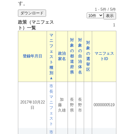
す。
1
-
5
件 /
5
件
政策（マニフェス
1
ト）一覧
マ
対
対
ニ
対
象
象
フ
象
の
の
ェ
政治
の
マニフェス
登録年月日
都
自
ス
家名
選
トID
道
治
ト
挙
府
体
種
区
県
名
別
▲
市
長
マ
加
長
長
2017年10月22
ニ
藤
野
野
0000000519
日
フ
久雄
県
市
ェ
ス
ト
市