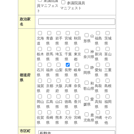
衆議院議
参議院議員
員マニフェス
マニフェスト
ト
政治家
名
山
北海
青森
岩手
宮城
秋田
福島
茨城
形県
道
県
県
県
県
県
県
神
栃木
群馬
埼玉
千葉
東京
新潟
富山
奈川県
県
県
県
県
都
県
県
静
石川
福井
山梨
長野
岐阜
愛知
三重
岡県
都道府
県
県
県
県
県
県
県
県
和
滋賀
京都
大阪
兵庫
奈良
鳥取
島根
歌山県
県
府
府
県
県
県
県
愛
岡山
広島
山口
徳島
香川
高知
福岡
媛県
県
県
県
県
県
県
県
鹿
佐賀
長崎
熊本
大分
宮崎
沖縄
その
児島県
県
県
県
県
県
県
他
市区町