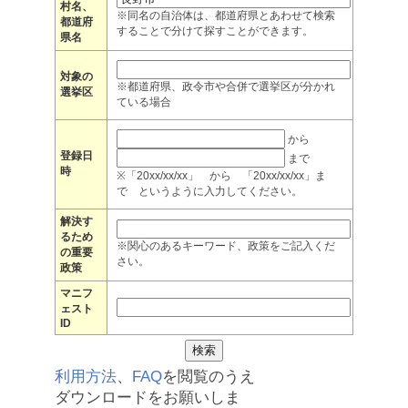
村名、
※同名の自治体は、都道府県とあわせて検索
都道府
することで分けて探すことができます。
県名
対象の
※都道府県、政令市や合併で選挙区が分かれ
選挙区
ている場合
から
登録日
まで
時
※「20xx/xx/xx」 から 「20xx/xx/xx」ま
で というように入力してください。
解決す
るため
※関心のあるキーワード、政策をご記入くだ
の重要
さい。
政策
マニフ
ェスト
ID
利用方法
、
FAQ
を閲覧のうえ
ダウンロードをお願いしま