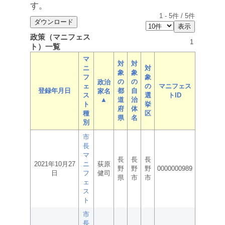
す。
1
-
5
件 /
5
件
政策（マニフェス
1
ト）一覧
マ
対
対
ニ
対
象
象
フ
象
の
の
政治
ェ
の
マニフェス
登録年月日
都
自
家名
ス
選
トID
▲
道
治
ト
挙
府
体
種
区
県
名
別
市
長
マ
長
長
長
2021年10月27
ニ
荻原
野
野
野
0000000989
日
フ
健司
県
市
市
ェ
ス
ト
市
長