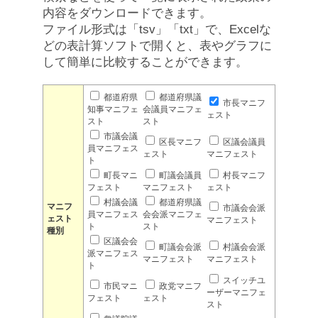
内容をダウンロードできます。
ファイル形式は「tsv」「txt」で、Excelな
どの表計算ソフトで開くと、表やグラフに
して簡単に比較することができます。
都道府県
都道府県議
市長マニフ
知事マニフェ
会議員マニフェ
ェスト
スト
スト
市議会議
区長マニフ
区議会議員
員マニフェス
ェスト
マニフェスト
ト
町長マニ
町議会議員
村長マニフ
フェスト
マニフェスト
ェスト
村議会議
都道府県議
マニフ
市議会会派
員マニフェス
会会派マニフェ
ェスト
マニフェスト
ト
スト
種別
区議会会
町議会会派
村議会会派
派マニフェス
マニフェスト
マニフェスト
ト
スイッチユ
市民マニ
政党マニフ
ーザーマニフェ
フェスト
ェスト
スト