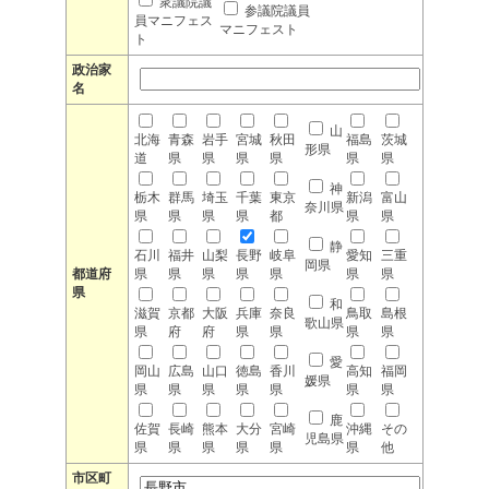
衆議院議
参議院議員
員マニフェス
マニフェスト
ト
政治家
名
山
北海
青森
岩手
宮城
秋田
福島
茨城
形県
道
県
県
県
県
県
県
神
栃木
群馬
埼玉
千葉
東京
新潟
富山
奈川県
県
県
県
県
都
県
県
静
石川
福井
山梨
長野
岐阜
愛知
三重
岡県
都道府
県
県
県
県
県
県
県
県
和
滋賀
京都
大阪
兵庫
奈良
鳥取
島根
歌山県
県
府
府
県
県
県
県
愛
岡山
広島
山口
徳島
香川
高知
福岡
媛県
県
県
県
県
県
県
県
鹿
佐賀
長崎
熊本
大分
宮崎
沖縄
その
児島県
県
県
県
県
県
県
他
市区町