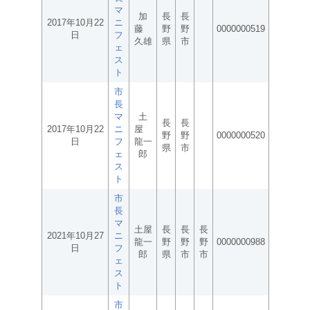
マ
加
長
長
2017年10月22
ニ
藤
野
野
0000000519
日
フ
久雄
県
市
ェ
ス
ト
市
長
マ
土
長
長
2017年10月22
ニ
屋
野
野
0000000520
日
フ
龍一
県
市
ェ
郎
ス
ト
市
長
マ
土屋
長
長
長
2021年10月27
ニ
龍一
野
野
野
0000000988
日
フ
郎
県
市
市
ェ
ス
ト
市