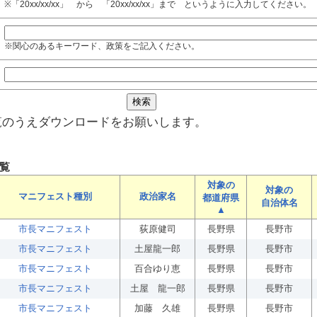
※「20xx/xx/xx」 から 「20xx/xx/xx」まで というように入力してください。
※関心のあるキーワード、政策をご記入ください。
覧のうえダウンロードをお願いします。
覧
対象の
対象の
マニフェスト種別
政治家名
都道府県
自治体名
▲
市長マニフェスト
荻原健司
長野県
長野市
市長マニフェスト
土屋龍一郎
長野県
長野市
市長マニフェスト
百合ゆり恵
長野県
長野市
市長マニフェスト
土屋 龍一郎
長野県
長野市
市長マニフェスト
加藤 久雄
長野県
長野市