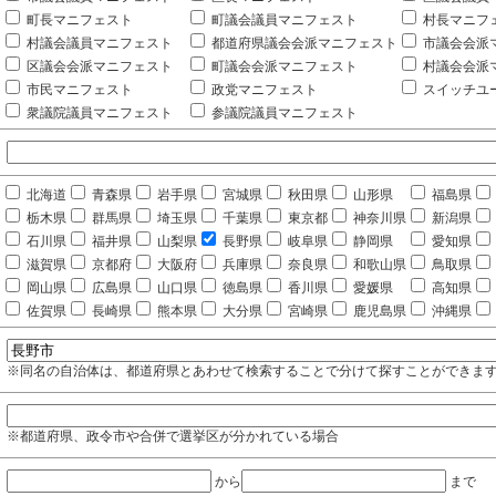
町長マニフェスト
町議会議員マニフェスト
村長マニフ
村議会議員マニフェスト
都道府県議会会派マニフェスト
市議会会派
区議会会派マニフェスト
町議会会派マニフェスト
村議会会派
市民マニフェスト
政党マニフェスト
スイッチユ
衆議院議員マニフェスト
参議院議員マニフェスト
北海道
青森県
岩手県
宮城県
秋田県
山形県
福島県
栃木県
群馬県
埼玉県
千葉県
東京都
神奈川県
新潟県
石川県
福井県
山梨県
長野県
岐阜県
静岡県
愛知県
滋賀県
京都府
大阪府
兵庫県
奈良県
和歌山県
鳥取県
岡山県
広島県
山口県
徳島県
香川県
愛媛県
高知県
佐賀県
長崎県
熊本県
大分県
宮崎県
鹿児島県
沖縄県
※同名の自治体は、都道府県とあわせて検索することで分けて探すことができま
※都道府県、政令市や合併で選挙区が分かれている場合
から
まで