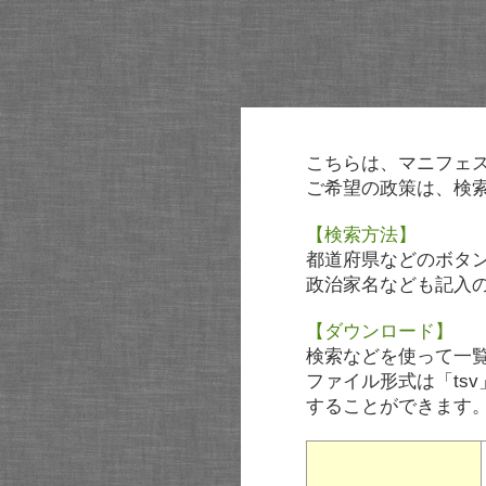
こちらは、マニフェ
ご希望の政策は、検
【検索方法】
都道府県などのボタ
政治家名なども記入
【ダウンロード】
検索などを使って一
ファイル形式は「tsv
することができます