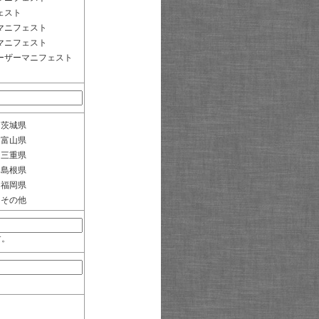
ェスト
マニフェスト
マニフェスト
ーザーマニフェスト
茨城県
富山県
三重県
島根県
福岡県
その他
す。