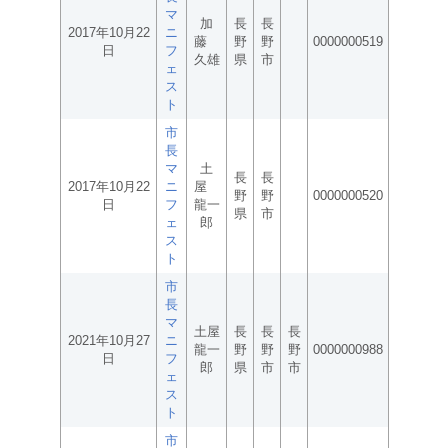
マ
加
長
長
2017年10月22
ニ
藤
野
野
0000000519
日
フ
久雄
県
市
ェ
ス
ト
市
長
マ
土
長
長
2017年10月22
ニ
屋
野
野
0000000520
日
フ
龍一
県
市
ェ
郎
ス
ト
市
長
マ
土屋
長
長
長
2021年10月27
ニ
龍一
野
野
野
0000000988
日
フ
郎
県
市
市
ェ
ス
ト
市