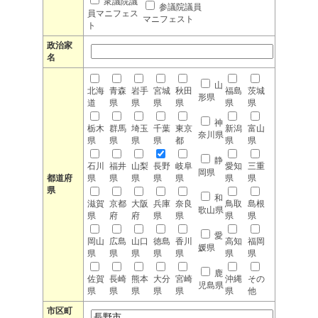
衆議院議
参議院議員
員マニフェス
マニフェスト
ト
政治家
名
山
北海
青森
岩手
宮城
秋田
福島
茨城
形県
道
県
県
県
県
県
県
神
栃木
群馬
埼玉
千葉
東京
新潟
富山
奈川県
県
県
県
県
都
県
県
静
石川
福井
山梨
長野
岐阜
愛知
三重
岡県
都道府
県
県
県
県
県
県
県
県
和
滋賀
京都
大阪
兵庫
奈良
鳥取
島根
歌山県
県
府
府
県
県
県
県
愛
岡山
広島
山口
徳島
香川
高知
福岡
媛県
県
県
県
県
県
県
県
鹿
佐賀
長崎
熊本
大分
宮崎
沖縄
その
児島県
県
県
県
県
県
県
他
市区町