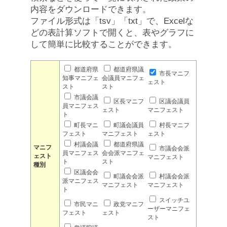
内容をダウンロードできます。
ファイル形式は「tsv」「txt」で、Excelな
どの表計算ソフトで開くと、表やグラフに
して簡単に比較することができます。
都道府県
都道府県議
市長マニフ
知事マニフェ
会議員マニフェ
ェスト
スト
スト
市議会議
区長マニフ
区議会議員
員マニフェス
ェスト
マニフェスト
ト
町長マニ
町議会議員
村長マニフ
フェスト
マニフェスト
ェスト
村議会議
都道府県議
マニフ
市議会会派
員マニフェス
会会派マニフェ
ェスト
マニフェスト
ト
スト
種別
区議会会
町議会会派
村議会会派
派マニフェス
マニフェスト
マニフェスト
ト
スイッチユ
市民マニ
政党マニフ
ーザーマニフェ
フェスト
ェスト
スト