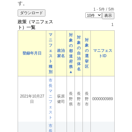
す。
1
-
5
件 /
5
件
政策（マニフェス
1
ト）一覧
マ
対
対
ニ
対
象
象
フ
象
の
の
ェ
政治
の
マニフェス
都
登録年月日
自
ス
家名
選
トID
道
治
ト
挙
府
体
種
区
県
名
別
▲
市
長
マ
長
長
長
2021年10月27
ニ
荻原
野
野
野
0000000989
日
フ
健司
県
市
市
ェ
ス
ト
市
長