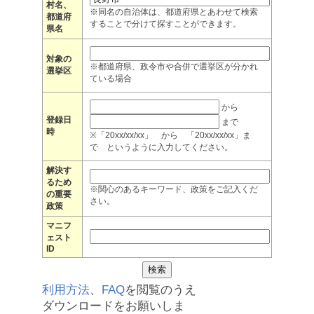
村名、
※同名の自治体は、都道府県とあわせて検索
都道府
することで分けて探すことができます。
県名
対象の
※都道府県、政令市や合併で選挙区が分かれ
選挙区
ている場合
から
登録日
まで
時
※「20xx/xx/xx」 から 「20xx/xx/xx」ま
で というように入力してください。
解決す
るため
※関心のあるキーワード、政策をご記入くだ
の重要
さい。
政策
マニフ
ェスト
ID
利用方法
、
FAQ
を閲覧のうえ
ダウンロードをお願いしま