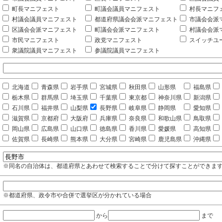
町長マニフェスト
町議会議員マニフェスト
村長マニフ
村議会議員マニフェスト
都道府県議会会派マニフェスト
市議会会派
区議会会派マニフェスト
町議会会派マニフェスト
村議会会派
市民マニフェスト
政党マニフェスト
スイッチユ
衆議院議員マニフェスト
参議院議員マニフェスト
北海道
青森県
岩手県
宮城県
秋田県
山形県
福島県
栃木県
群馬県
埼玉県
千葉県
東京都
神奈川県
新潟県
石川県
福井県
山梨県
長野県
岐阜県
静岡県
愛知県
滋賀県
京都府
大阪府
兵庫県
奈良県
和歌山県
鳥取県
岡山県
広島県
山口県
徳島県
香川県
愛媛県
高知県
佐賀県
長崎県
熊本県
大分県
宮崎県
鹿児島県
沖縄県
※同名の自治体は、都道府県とあわせて検索することで分けて探すことができま
※都道府県、政令市や合併で選挙区が分かれている場合
から
まで