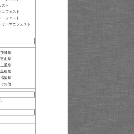
ェスト
マニフェスト
マニフェスト
ーザーマニフェスト
茨城県
富山県
三重県
島根県
福岡県
その他
す。