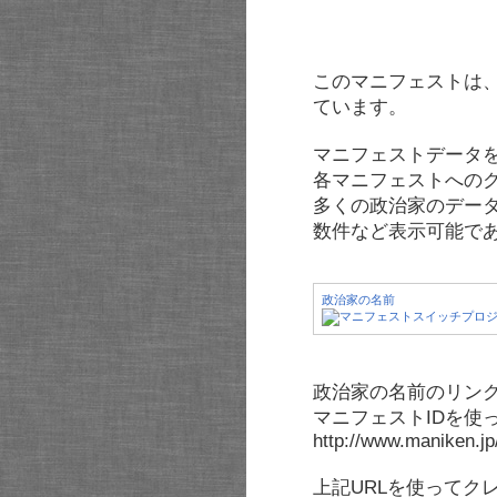
このマニフェストは
ています。
マニフェストデータ
各マニフェストへの
多くの政治家のデー
数件など表示可能で
政治家の名前
政治家の名前のリンク
マニフェストIDを使
http://www.maniken.j
上記URLを使ってク