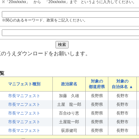
※「20xx/xx/xx」 から 「20xx/xx/xx」まで というように入力してください。
※関心のあるキーワード、政策をご記入ください。
覧のうえダウンロードをお願いします。
覧
対象の
対象の
マニフェスト種別
政治家名
都道府県
自治体名 ▲
市長マニフェスト
加藤 久雄
長野県
長野市
市長マニフェスト
土屋 龍一郎
長野県
長野市
市長マニフェスト
百合ゆり恵
長野県
長野市
市長マニフェスト
土屋龍一郎
長野県
長野市
市長マニフェスト
荻原健司
長野県
長野市