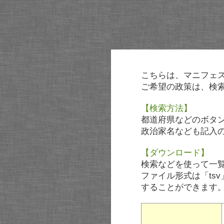
こちらは、マニフェ
ご希望の政策は、検
【検索方法】
都道府県などのボタ
政治家名なども記入
【ダウンロード】
検索などを使って一
ファイル形式は「tsv
することができます