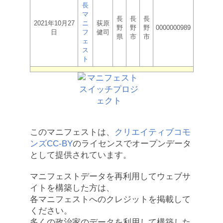
長
マ
長
長
長
2021年10月27
ニ
荻原
野
野
野
0000000989
日
フ
健司
県
市
市
ェ
ス
ト
このマニフェストは、
クリエイティブコモ
ンズCC-BY
のライセンスでオープンデータ
として提供されています。
マニフェストデータを再利用してウェブサ
イトを構築した方は、
各マニフェストへのクレジットを掲載して
ください。
多くの政治家のデータを利用して構築した