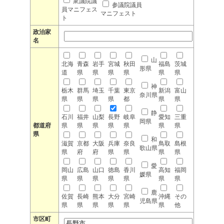
衆議院議
参議院議員
員マニフェス
マニフェスト
ト
政治家
名
山
北海
青森
岩手
宮城
秋田
福島
茨城
形県
道
県
県
県
県
県
県
神
栃木
群馬
埼玉
千葉
東京
新潟
富山
奈川県
県
県
県
県
都
県
県
静
石川
福井
山梨
長野
岐阜
愛知
三重
岡県
都道府
県
県
県
県
県
県
県
県
和
滋賀
京都
大阪
兵庫
奈良
鳥取
島根
歌山県
県
府
府
県
県
県
県
愛
岡山
広島
山口
徳島
香川
高知
福岡
媛県
県
県
県
県
県
県
県
鹿
佐賀
長崎
熊本
大分
宮崎
沖縄
その
児島県
県
県
県
県
県
県
他
市区町