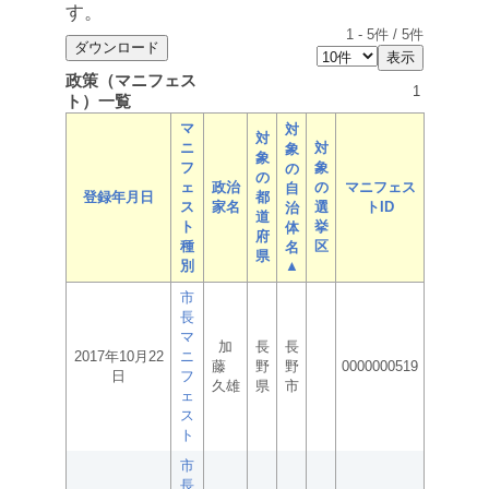
す。
1
-
5
件 /
5
件
政策（マニフェス
1
ト）一覧
マ
対
対
ニ
対
象
象
フ
象
の
の
ェ
政治
の
マニフェス
自
登録年月日
都
ス
家名
選
トID
治
道
ト
挙
体
府
種
区
名
県
別
▲
市
長
マ
加
長
長
2017年10月22
ニ
藤
野
野
0000000519
日
フ
久雄
県
市
ェ
ス
ト
市
長