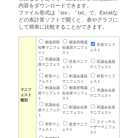
内容をダウンロードできます。
ファイル形式は「tsv」「txt」で、Excelな
どの表計算ソフトで開くと、表やグラフに
して簡単に比較することができます。
都道府県
都道府県議
市長マニフ
知事マニフェ
会議員マニフェ
ェスト
スト
スト
市議会議
区長マニフ
区議会議員
員マニフェス
ェスト
マニフェスト
ト
町長マニ
町議会議員
村長マニフ
フェスト
マニフェスト
ェスト
村議会議
都道府県議
マニフ
市議会会派
員マニフェス
会会派マニフェ
ェスト
マニフェスト
ト
スト
種別
区議会会
町議会会派
村議会会派
派マニフェス
マニフェスト
マニフェスト
ト
スイッチユ
市民マニ
政党マニフ
ーザーマニフェ
フェスト
ェスト
スト