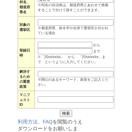
村名、
※同名の自治体は、都道府県とあわせて検索
都道府
することで分けて探すことができます。
県名
対象の
※都道府県、政令市や合併で選挙区が分かれ
選挙区
ている場合
から
登録日
まで
時
※「20xx/xx/xx」 から 「20xx/xx/xx」ま
で というように入力してください。
解決す
るため
※関心のあるキーワード、政策をご記入くだ
の重要
さい。
政策
マニフ
ェスト
ID
利用方法
、
FAQ
を閲覧のうえ
ダウンロードをお願いしま