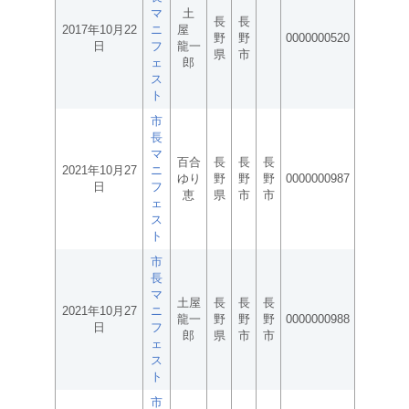
マ
土
長
長
2017年10月22
ニ
屋
野
野
0000000520
日
フ
龍一
県
市
ェ
郎
ス
ト
市
長
マ
百合
長
長
長
2021年10月27
ニ
ゆり
野
野
野
0000000987
日
フ
恵
県
市
市
ェ
ス
ト
市
長
マ
土屋
長
長
長
2021年10月27
ニ
龍一
野
野
野
0000000988
日
フ
郎
県
市
市
ェ
ス
ト
市