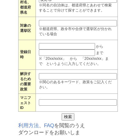
村名、
※同名の自治体は、都道府県とあわせて検索
都道府
することで分けて探すことができます。
県名
対象の
※都道府県、政令市や合併で選挙区が分かれ
選挙区
ている場合
から
登録日
まで
時
※「20xx/xx/xx」 から 「20xx/xx/xx」ま
で というように入力してください。
解決す
るため
※関心のあるキーワード、政策をご記入くだ
の重要
さい。
政策
マニフ
ェスト
ID
利用方法
、
FAQ
を閲覧のうえ
ダウンロードをお願いしま