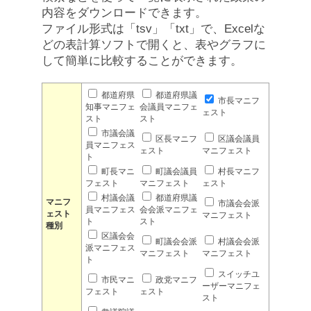
内容をダウンロードできます。
ファイル形式は「tsv」「txt」で、Excelな
どの表計算ソフトで開くと、表やグラフに
して簡単に比較することができます。
都道府県
都道府県議
市長マニフ
知事マニフェ
会議員マニフェ
ェスト
スト
スト
市議会議
区長マニフ
区議会議員
員マニフェス
ェスト
マニフェスト
ト
町長マニ
町議会議員
村長マニフ
フェスト
マニフェスト
ェスト
村議会議
都道府県議
マニフ
市議会会派
員マニフェス
会会派マニフェ
ェスト
マニフェスト
ト
スト
種別
区議会会
町議会会派
村議会会派
派マニフェス
マニフェスト
マニフェスト
ト
スイッチユ
市民マニ
政党マニフ
ーザーマニフェ
フェスト
ェスト
スト