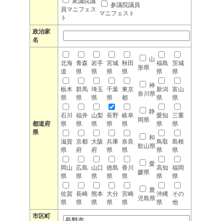
衆議院議
参議院議員
員マニフェス
マニフェスト
ト
政治家
名
山
北海
青森
岩手
宮城
秋田
福島
茨城
形県
道
県
県
県
県
県
県
神
栃木
群馬
埼玉
千葉
東京
新潟
富山
奈川県
県
県
県
県
都
県
県
静
石川
福井
山梨
長野
岐阜
愛知
三重
岡県
都道府
県
県
県
県
県
県
県
県
和
滋賀
京都
大阪
兵庫
奈良
鳥取
島根
歌山県
県
府
府
県
県
県
県
愛
岡山
広島
山口
徳島
香川
高知
福岡
媛県
県
県
県
県
県
県
県
鹿
佐賀
長崎
熊本
大分
宮崎
沖縄
その
児島県
県
県
県
県
県
県
他
市区町