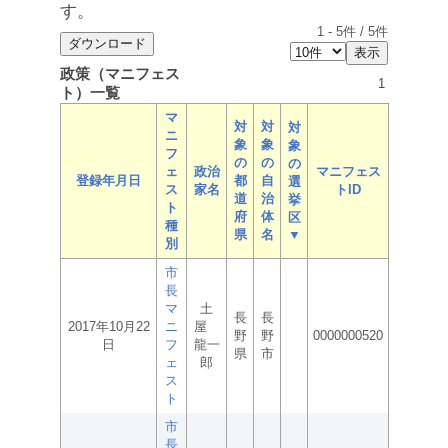
す。
1
-
5
件 /
5
件
政策（マニフェス
1
ト）一覧
マ
対
対
対
ニ
象
象
象
フ
の
の
の
ェ
政治
マニフェス
登録年月日
都
自
選
ス
家名
トID
道
治
挙
ト
府
体
区
種
県
名
▼
別
市
長
マ
土
長
長
2017年10月22
ニ
屋
野
野
0000000520
日
フ
龍一
県
市
ェ
郎
ス
ト
市
長