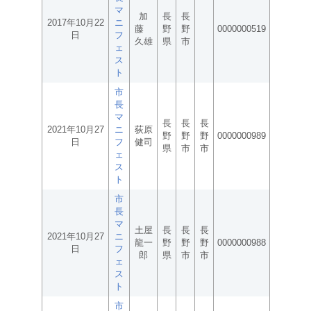
マ
加
長
長
2017年10月22
ニ
藤
野
野
0000000519
日
フ
久雄
県
市
ェ
ス
ト
市
長
マ
長
長
長
2021年10月27
ニ
荻原
野
野
野
0000000989
日
フ
健司
県
市
市
ェ
ス
ト
市
長
マ
土屋
長
長
長
2021年10月27
ニ
龍一
野
野
野
0000000988
日
フ
郎
県
市
市
ェ
ス
ト
市