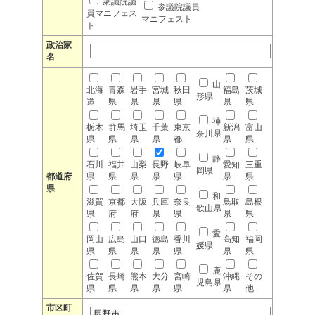
衆議院議
参議院議員
員マニフェス
マニフェスト
ト
政治家
名
山
北海
青森
岩手
宮城
秋田
福島
茨城
形県
道
県
県
県
県
県
県
神
栃木
群馬
埼玉
千葉
東京
新潟
富山
奈川県
県
県
県
県
都
県
県
静
石川
福井
山梨
長野
岐阜
愛知
三重
岡県
都道府
県
県
県
県
県
県
県
県
和
滋賀
京都
大阪
兵庫
奈良
鳥取
島根
歌山県
県
府
府
県
県
県
県
愛
岡山
広島
山口
徳島
香川
高知
福岡
媛県
県
県
県
県
県
県
県
鹿
佐賀
長崎
熊本
大分
宮崎
沖縄
その
児島県
県
県
県
県
県
県
他
市区町