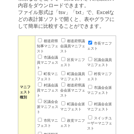
内容をダウンロードできます。
ファイル形式は「tsv」「txt」で、Excelな
どの表計算ソフトで開くと、表やグラフに
して簡単に比較することができます。
都道府県
都道府県議
市長マニフ
知事マニフェ
会議員マニフェ
ェスト
スト
スト
市議会議
区長マニフ
区議会議員
員マニフェス
ェスト
マニフェスト
ト
町長マニ
町議会議員
村長マニフ
フェスト
マニフェスト
ェスト
村議会議
都道府県議
マニフ
市議会会派
員マニフェス
会会派マニフェ
ェスト
マニフェスト
ト
スト
種別
区議会会
町議会会派
村議会会派
派マニフェス
マニフェスト
マニフェスト
ト
スイッチユ
市民マニ
政党マニフ
ーザーマニフェ
フェスト
ェスト
スト