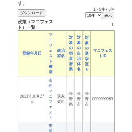
す。
1
-
5
件 /
5
件
政策（マニフェス
1
ト）一覧
マ
対
対
対
ニ
象
象
象
フ
の
の
の
ェ
政治
マニフェス
登録年月日
都
自
選
ス
家名
トID
道
治
挙
ト
府
体
区
種
県
名
▲
別
市
長
マ
長
長
長
2021年10月27
ニ
荻原
野
野
野
0000000989
日
フ
健司
県
市
市
ェ
ス
ト
市
長