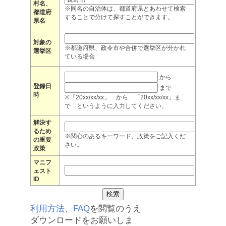
村名、
※同名の自治体は、都道府県とあわせて検索
都道府
することで分けて探すことができます。
県名
対象の
※都道府県、政令市や合併で選挙区が分かれ
選挙区
ている場合
から
登録日
まで
時
※「20xx/xx/xx」 から 「20xx/xx/xx」ま
で というように入力してください。
解決す
るため
※関心のあるキーワード、政策をご記入くだ
の重要
さい。
政策
マニフ
ェスト
ID
利用方法
、
FAQ
を閲覧のうえ
ダウンロードをお願いしま