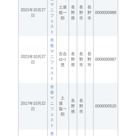
マ
土屋
長
長
長
2021年10月27
ニ
龍一
野
野
野
0000000988
日
フ
郎
県
市
市
ェ
ス
ト
市
長
マ
百合
長
長
長
2021年10月27
ニ
ゆり
野
野
野
0000000987
日
フ
恵
県
市
市
ェ
ス
ト
市
長
マ
土
長
長
2017年10月22
ニ
屋
野
野
0000000520
日
フ
龍一
県
市
ェ
郎
ス
ト
市