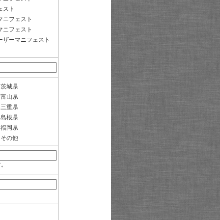
ェスト
マニフェスト
マニフェスト
ーザーマニフェスト
茨城県
富山県
三重県
島根県
福岡県
その他
す。