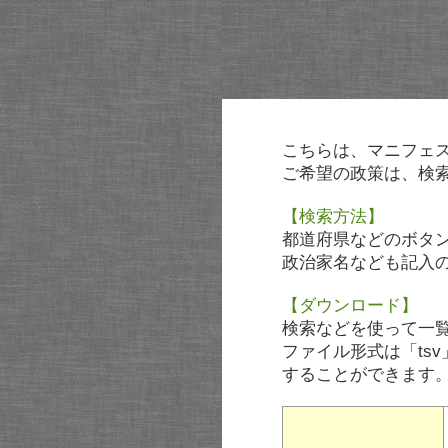
こちらは、マニフェ
ご希望の政策は、検
【検索方法】
都道府県などのボタ
政治家名なども記入
【ダウンロード】
検索などを使って一
ファイル形式は「tsv
することができます