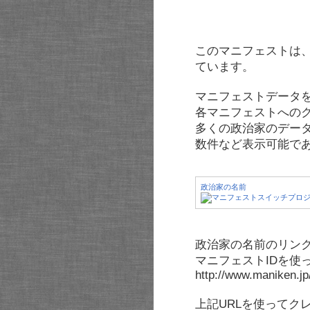
このマニフェストは
ています。
マニフェストデータ
各マニフェストへの
多くの政治家のデー
数件など表示可能で
政治家の名前
政治家の名前のリンク
マニフェストIDを使
http://www.maniken.j
上記URLを使ってク