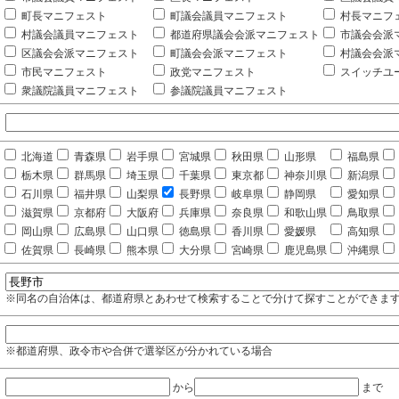
町長マニフェスト
町議会議員マニフェスト
村長マニフ
村議会議員マニフェスト
都道府県議会会派マニフェスト
市議会会派
区議会会派マニフェスト
町議会会派マニフェスト
村議会会派
市民マニフェスト
政党マニフェスト
スイッチユ
衆議院議員マニフェスト
参議院議員マニフェスト
北海道
青森県
岩手県
宮城県
秋田県
山形県
福島県
栃木県
群馬県
埼玉県
千葉県
東京都
神奈川県
新潟県
石川県
福井県
山梨県
長野県
岐阜県
静岡県
愛知県
滋賀県
京都府
大阪府
兵庫県
奈良県
和歌山県
鳥取県
岡山県
広島県
山口県
徳島県
香川県
愛媛県
高知県
佐賀県
長崎県
熊本県
大分県
宮崎県
鹿児島県
沖縄県
※同名の自治体は、都道府県とあわせて検索することで分けて探すことができま
※都道府県、政令市や合併で選挙区が分かれている場合
から
まで