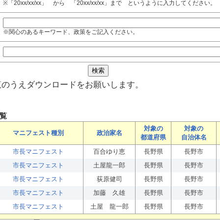
※「20xx/xx/xx」 から 「20xx/xx/xx」まで というように入力してください。
※関心のあるキーワード、政策をご記入ください。
覧のうえダウンロードをお願いします。
覧
対象の
対象の
マニフェスト種別
政治家名
都道府県
自治体名
市長マニフェスト
百合ゆり恵
長野県
長野市
市長マニフェスト
土屋龍一郎
長野県
長野市
市長マニフェスト
荻原健司
長野県
長野市
市長マニフェスト
加藤 久雄
長野県
長野市
市長マニフェスト
土屋 龍一郎
長野県
長野市