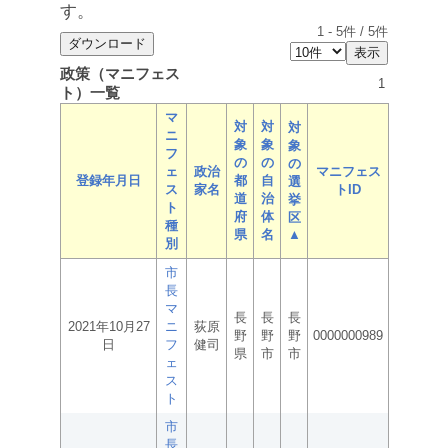
す。
1
-
5
件 /
5
件
政策（マニフェス
1
ト）一覧
マ
対
対
対
ニ
象
象
象
フ
の
の
の
ェ
政治
マニフェス
登録年月日
都
自
選
ス
家名
トID
道
治
挙
ト
府
体
区
種
県
名
▲
別
市
長
マ
長
長
長
2021年10月27
ニ
荻原
野
野
野
0000000989
日
フ
健司
県
市
市
ェ
ス
ト
市
長