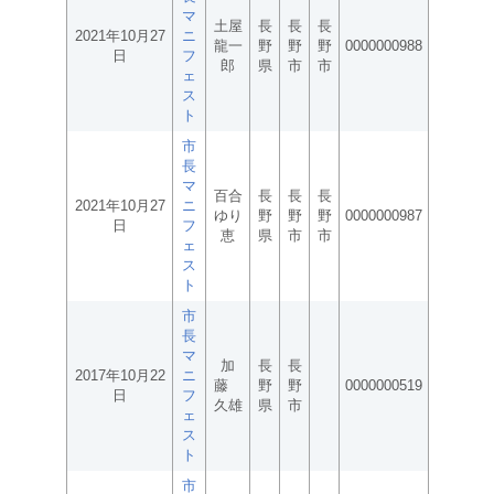
マ
土屋
長
長
長
2021年10月27
ニ
龍一
野
野
野
0000000988
日
フ
郎
県
市
市
ェ
ス
ト
市
長
マ
百合
長
長
長
2021年10月27
ニ
ゆり
野
野
野
0000000987
日
フ
恵
県
市
市
ェ
ス
ト
市
長
マ
加
長
長
2017年10月22
ニ
藤
野
野
0000000519
日
フ
久雄
県
市
ェ
ス
ト
市