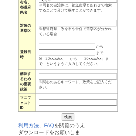
村名、
※同名の自治体は、都道府県とあわせて検索
都道府
することで分けて探すことができます。
県名
対象の
※都道府県、政令市や合併で選挙区が分かれ
選挙区
ている場合
から
登録日
まで
時
※「20xx/xx/xx」 から 「20xx/xx/xx」ま
で というように入力してください。
解決す
るため
※関心のあるキーワード、政策をご記入くだ
の重要
さい。
政策
マニフ
ェスト
ID
利用方法
、
FAQ
を閲覧のうえ
ダウンロードをお願いしま