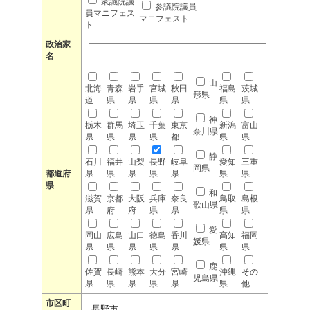
衆議院議
参議院議員
員マニフェス
マニフェスト
ト
政治家
名
山
北海
青森
岩手
宮城
秋田
福島
茨城
形県
道
県
県
県
県
県
県
神
栃木
群馬
埼玉
千葉
東京
新潟
富山
奈川県
県
県
県
県
都
県
県
静
石川
福井
山梨
長野
岐阜
愛知
三重
岡県
都道府
県
県
県
県
県
県
県
県
和
滋賀
京都
大阪
兵庫
奈良
鳥取
島根
歌山県
県
府
府
県
県
県
県
愛
岡山
広島
山口
徳島
香川
高知
福岡
媛県
県
県
県
県
県
県
県
鹿
佐賀
長崎
熊本
大分
宮崎
沖縄
その
児島県
県
県
県
県
県
県
他
市区町