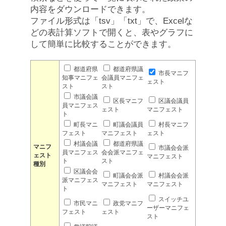
内容をダウンロードできます。
ファイル形式は「tsv」「txt」で、Excelな
どの表計算ソフトで開くと、表やグラフに
して簡単に比較することができます。
都道府県
都道府県議
市長マニフ
知事マニフェ
会議員マニフェ
ェスト
スト
スト
市議会議
区長マニフ
区議会議員
員マニフェス
ェスト
マニフェスト
ト
町長マニ
町議会議員
村長マニフ
フェスト
マニフェスト
ェスト
村議会議
都道府県議
マニフ
市議会会派
員マニフェス
会会派マニフェ
ェスト
マニフェスト
ト
スト
種別
区議会会
町議会会派
村議会会派
派マニフェス
マニフェスト
マニフェスト
ト
スイッチユ
市民マニ
政党マニフ
ーザーマニフェ
フェスト
ェスト
スト