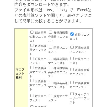
内容をダウンロードできます。
ファイル形式は「tsv」「txt」で、Excelな
どの表計算ソフトで開くと、表やグラフに
して簡単に比較することができます。
都道府県
都道府県議
市長マニフ
知事マニフェ
会議員マニフェ
ェスト
スト
スト
市議会議
区長マニフ
区議会議員
員マニフェス
ェスト
マニフェスト
ト
町長マニ
町議会議員
村長マニフ
フェスト
マニフェスト
ェスト
村議会議
都道府県議
マニフ
市議会会派
員マニフェス
会会派マニフェ
ェスト
マニフェスト
ト
スト
種別
区議会会
町議会会派
村議会会派
派マニフェス
マニフェスト
マニフェスト
ト
スイッチユ
市民マニ
政党マニフ
ーザーマニフェ
フェスト
ェスト
スト