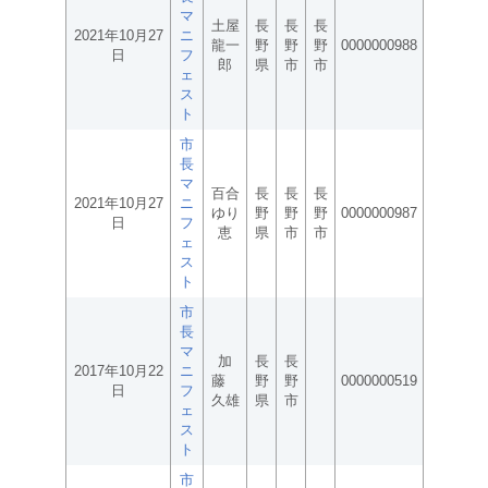
マ
土屋
長
長
長
2021年10月27
ニ
龍一
野
野
野
0000000988
日
フ
郎
県
市
市
ェ
ス
ト
市
長
マ
百合
長
長
長
2021年10月27
ニ
ゆり
野
野
野
0000000987
日
フ
恵
県
市
市
ェ
ス
ト
市
長
マ
加
長
長
2017年10月22
ニ
藤
野
野
0000000519
日
フ
久雄
県
市
ェ
ス
ト
市