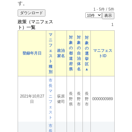
す。
1
-
5
件 /
5
件
政策（マニフェス
1
ト）一覧
マ
対
対
対
ニ
象
象
象
フ
の
の
の
ェ
政治
マニフェス
登録年月日
都
自
選
ス
家名
トID
道
治
挙
ト
府
体
区
種
県
名
▲
別
市
長
マ
長
長
長
2021年10月27
ニ
荻原
野
野
野
0000000989
日
フ
健司
県
市
市
ェ
ス
ト
市
長