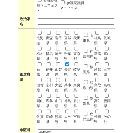
衆議院議
参議院議員
員マニフェス
マニフェスト
ト
政治家
名
山
北海
青森
岩手
宮城
秋田
福島
茨城
形県
道
県
県
県
県
県
県
神
栃木
群馬
埼玉
千葉
東京
新潟
富山
奈川県
県
県
県
県
都
県
県
静
石川
福井
山梨
長野
岐阜
愛知
三重
岡県
都道府
県
県
県
県
県
県
県
県
和
滋賀
京都
大阪
兵庫
奈良
鳥取
島根
歌山県
県
府
府
県
県
県
県
愛
岡山
広島
山口
徳島
香川
高知
福岡
媛県
県
県
県
県
県
県
県
鹿
佐賀
長崎
熊本
大分
宮崎
沖縄
その
児島県
県
県
県
県
県
県
他
市区町