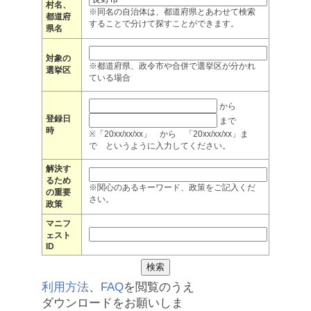
村名、
※同名の自治体は、都道府県とあわせて検索
都道府
することで分けて探すことができます。
県名
対象の
※都道府県、政令市や合併で選挙区が分かれ
選挙区
ている場合
から
登録日
まで
時
※「20xx/xx/xx」 から 「20xx/xx/xx」ま
で というように入力してください。
解決す
るため
※関心のあるキーワード、政策をご記入くだ
の重要
さい。
政策
マニフ
ェスト
ID
利用方法
、
FAQ
を閲覧のうえ
ダウンロードをお願いしま