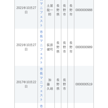
マ
土屋
長
長
長
2021年10月27
ニ
龍一
野
野
野
0000000988
日
フ
郎
県
市
市
ェ
ス
ト
市
長
マ
長
長
長
2021年10月27
ニ
荻原
野
野
野
0000000989
日
フ
健司
県
市
市
ェ
ス
ト
市
長
マ
加
長
長
2017年10月22
ニ
藤
野
野
0000000519
日
フ
久雄
県
市
ェ
ス
ト
市