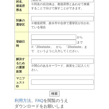
村名、
※同名の自治体は、都道府県とあわせて検索
都道府
することで分けて探すことができます。
県名
対象の
※都道府県、政令市や合併で選挙区が分かれ
選挙区
ている場合
から
登録日
まで
時
※「20xx/xx/xx」 から 「20xx/xx/xx」ま
で というように入力してください。
解決す
るため
※関心のあるキーワード、政策をご記入くだ
の重要
さい。
政策
マニフ
ェスト
ID
利用方法
、
FAQ
を閲覧のうえ
ダウンロードをお願いしま