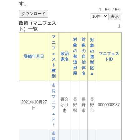
す。
1
-
5
件 /
5
件
政策（マニフェス
1
ト）一覧
マ
対
対
対
ニ
象
象
象
フ
の
の
の
ェ
政治
マニフェス
登録年月日
都
自
選
ス
家名
トID
道
治
挙
ト
府
体
区
種
県
名
▲
別
市
長
マ
百合
長
長
長
2021年10月27
ニ
ゆり
野
野
野
0000000987
日
フ
恵
県
市
市
ェ
ス
ト
市
長