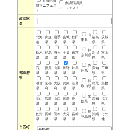
衆議院議
参議院議員
員マニフェス
マニフェスト
ト
政治家
名
山
北海
青森
岩手
宮城
秋田
福島
茨城
形県
道
県
県
県
県
県
県
神
栃木
群馬
埼玉
千葉
東京
新潟
富山
奈川県
県
県
県
県
都
県
県
静
石川
福井
山梨
長野
岐阜
愛知
三重
岡県
都道府
県
県
県
県
県
県
県
県
和
滋賀
京都
大阪
兵庫
奈良
鳥取
島根
歌山県
県
府
府
県
県
県
県
愛
岡山
広島
山口
徳島
香川
高知
福岡
媛県
県
県
県
県
県
県
県
鹿
佐賀
長崎
熊本
大分
宮崎
沖縄
その
児島県
県
県
県
県
県
県
他
市区町