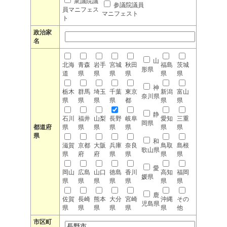
衆議院議
参議院議員
員マニフェス
マニフェスト
ト
政治家
名
山
北海
青森
岩手
宮城
秋田
福島
茨城
形県
道
県
県
県
県
県
県
神
栃木
群馬
埼玉
千葉
東京
新潟
富山
奈川県
県
県
県
県
都
県
県
静
石川
福井
山梨
長野
岐阜
愛知
三重
岡県
都道府
県
県
県
県
県
県
県
県
和
滋賀
京都
大阪
兵庫
奈良
鳥取
島根
歌山県
県
府
府
県
県
県
県
愛
岡山
広島
山口
徳島
香川
高知
福岡
媛県
県
県
県
県
県
県
県
鹿
佐賀
長崎
熊本
大分
宮崎
沖縄
その
児島県
県
県
県
県
県
県
他
市区町