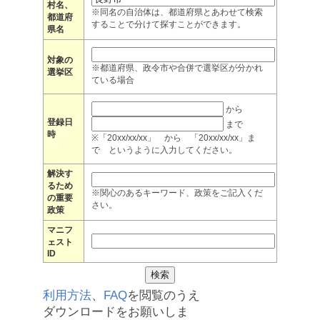
村名、
※同名の自治体は、都道府県とあわせて検索
都道府
することで分けて探すことができます。
県名
対象の
※都道府県、政令市や合併で選挙区が分かれ
選挙区
ている場合
から
登録日
まで
時
※「20xx/xx/xx」 から 「20xx/xx/xx」ま
で というように入力してください。
解決す
るため
※関心のあるキーワード、政策をご記入くだ
の重要
さい。
政策
マニフ
ェスト
ID
利用方法
、
FAQ
を閲覧のうえ
ダウンロードをお願いしま