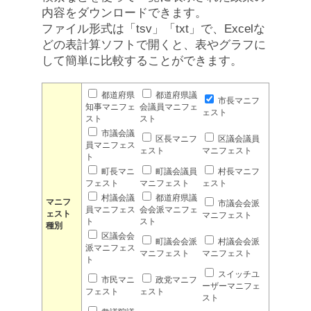
内容をダウンロードできます。
ファイル形式は「tsv」「txt」で、Excelな
どの表計算ソフトで開くと、表やグラフに
して簡単に比較することができます。
都道府県
都道府県議
市長マニフ
知事マニフェ
会議員マニフェ
ェスト
スト
スト
市議会議
区長マニフ
区議会議員
員マニフェス
ェスト
マニフェスト
ト
町長マニ
町議会議員
村長マニフ
フェスト
マニフェスト
ェスト
村議会議
都道府県議
マニフ
市議会会派
員マニフェス
会会派マニフェ
ェスト
マニフェスト
ト
スト
種別
区議会会
町議会会派
村議会会派
派マニフェス
マニフェスト
マニフェスト
ト
スイッチユ
市民マニ
政党マニフ
ーザーマニフェ
フェスト
ェスト
スト