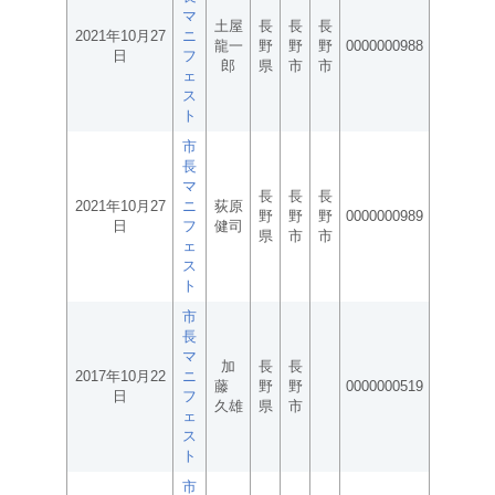
マ
土屋
長
長
長
2021年10月27
ニ
龍一
野
野
野
0000000988
日
フ
郎
県
市
市
ェ
ス
ト
市
長
マ
長
長
長
2021年10月27
ニ
荻原
野
野
野
0000000989
日
フ
健司
県
市
市
ェ
ス
ト
市
長
マ
加
長
長
2017年10月22
ニ
藤
野
野
0000000519
日
フ
久雄
県
市
ェ
ス
ト
市