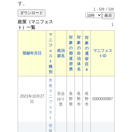
す。
1
-
5
件 /
5
件
政策（マニフェス
1
ト）一覧
マ
対
対
対
ニ
象
象
象
フ
の
の
の
ェ
政治
マニフェス
登録年月日
都
自
選
ス
家名
トID
道
治
挙
ト
府
体
区
種
県
名
▲
別
市
長
マ
百合
長
長
長
2021年10月27
ニ
ゆり
野
野
野
0000000987
日
フ
恵
県
市
市
ェ
ス
ト
市
長