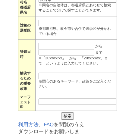
村名、
※同名の自治体は、都道府県とあわせて検索
都道府
することで分けて探すことができます。
県名
対象の
※都道府県、政令市や合併で選挙区が分かれ
選挙区
ている場合
から
登録日
まで
時
※「20xx/xx/xx」 から 「20xx/xx/xx」ま
で というように入力してください。
解決す
るため
※関心のあるキーワード、政策をご記入くだ
の重要
さい。
政策
マニフ
ェスト
ID
利用方法
、
FAQ
を閲覧のうえ
ダウンロードをお願いしま