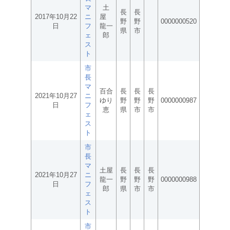
マ
土
長
長
2017年10月22
ニ
屋
野
野
0000000520
日
フ
龍一
県
市
ェ
郎
ス
ト
市
長
マ
百合
長
長
長
2021年10月27
ニ
ゆり
野
野
野
0000000987
日
フ
恵
県
市
市
ェ
ス
ト
市
長
マ
土屋
長
長
長
2021年10月27
ニ
龍一
野
野
野
0000000988
日
フ
郎
県
市
市
ェ
ス
ト
市