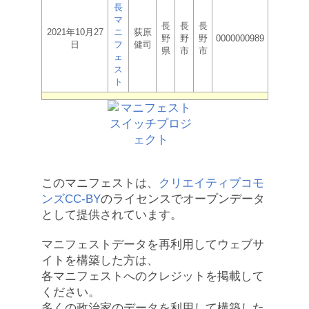
長
マ
長
長
長
2021年10月27
ニ
荻原
野
野
野
0000000989
日
フ
健司
県
市
市
ェ
ス
ト
このマニフェストは、
クリエイティブコモ
ンズCC-BY
のライセンスでオープンデータ
として提供されています。
マニフェストデータを再利用してウェブサ
イトを構築した方は、
各マニフェストへのクレジットを掲載して
ください。
多くの政治家のデータを利用して構築した