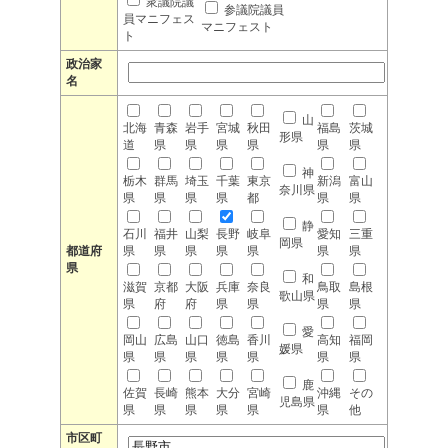
衆議院議
参議院議員
員マニフェス
マニフェスト
ト
政治家
名
山
北海
青森
岩手
宮城
秋田
福島
茨城
形県
道
県
県
県
県
県
県
神
栃木
群馬
埼玉
千葉
東京
新潟
富山
奈川県
県
県
県
県
都
県
県
静
石川
福井
山梨
長野
岐阜
愛知
三重
岡県
都道府
県
県
県
県
県
県
県
県
和
滋賀
京都
大阪
兵庫
奈良
鳥取
島根
歌山県
県
府
府
県
県
県
県
愛
岡山
広島
山口
徳島
香川
高知
福岡
媛県
県
県
県
県
県
県
県
鹿
佐賀
長崎
熊本
大分
宮崎
沖縄
その
児島県
県
県
県
県
県
県
他
市区町