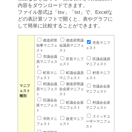
内容をダウンロードできます。
ファイル形式は「tsv」「txt」で、Excelな
どの表計算ソフトで開くと、表やグラフに
して簡単に比較することができます。
都道府県
都道府県議
市長マニフ
知事マニフェ
会議員マニフェ
ェスト
スト
スト
市議会議
区長マニフ
区議会議員
員マニフェス
ェスト
マニフェスト
ト
町長マニ
町議会議員
村長マニフ
フェスト
マニフェスト
ェスト
村議会議
都道府県議
マニフ
市議会会派
員マニフェス
会会派マニフェ
ェスト
マニフェスト
ト
スト
種別
区議会会
町議会会派
村議会会派
派マニフェス
マニフェスト
マニフェスト
ト
スイッチユ
市民マニ
政党マニフ
ーザーマニフェ
フェスト
ェスト
スト