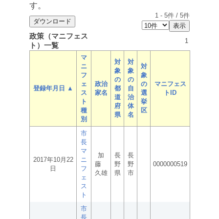
す。
1
-
5
件 /
5
件
政策（マニフェス
1
ト）一覧
マ
対
対
ニ
対
象
象
フ
象
の
の
ェ
政治
の
マニフェス
登録年月日 ▲
都
自
ス
家名
選
トID
道
治
ト
挙
府
体
種
区
県
名
別
市
長
マ
加
長
長
2017年10月22
ニ
藤
野
野
0000000519
日
フ
久雄
県
市
ェ
ス
ト
市
長