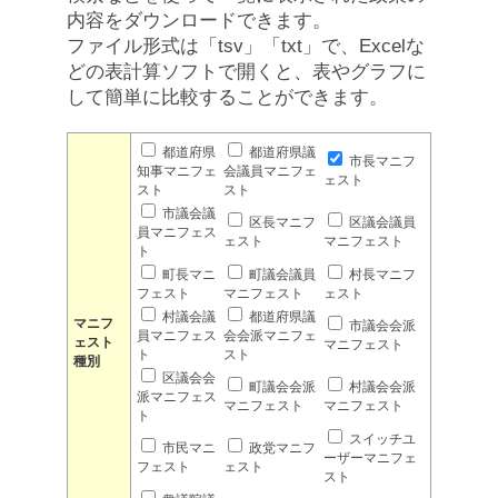
内容をダウンロードできます。
ファイル形式は「tsv」「txt」で、Excelな
どの表計算ソフトで開くと、表やグラフに
して簡単に比較することができます。
都道府県
都道府県議
市長マニフ
知事マニフェ
会議員マニフェ
ェスト
スト
スト
市議会議
区長マニフ
区議会議員
員マニフェス
ェスト
マニフェスト
ト
町長マニ
町議会議員
村長マニフ
フェスト
マニフェスト
ェスト
村議会議
都道府県議
マニフ
市議会会派
員マニフェス
会会派マニフェ
ェスト
マニフェスト
ト
スト
種別
区議会会
町議会会派
村議会会派
派マニフェス
マニフェスト
マニフェスト
ト
スイッチユ
市民マニ
政党マニフ
ーザーマニフェ
フェスト
ェスト
スト