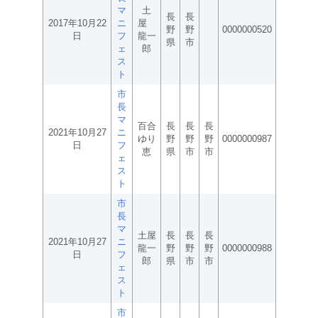
マ
土
長
長
2017年10月22
ニ
屋
野
野
0000000520
日
フ
龍一
県
市
ェ
郎
ス
ト
市
長
マ
百合
長
長
長
2021年10月27
ニ
ゆり
野
野
野
0000000987
日
フ
恵
県
市
市
ェ
ス
ト
市
長
マ
土屋
長
長
長
2021年10月27
ニ
龍一
野
野
野
0000000988
日
フ
郎
県
市
市
ェ
ス
ト
市