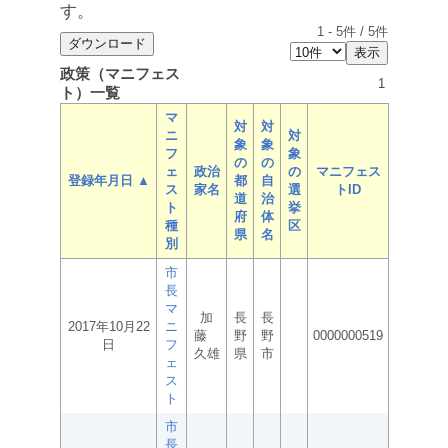
す。
1
-
5
件 /
5
件
政策（マニフェス
1
ト）一覧
マ
対
対
ニ
対
象
象
フ
象
の
の
ェ
政治
の
マニフェス
登録年月日 ▲
都
自
ス
家名
選
トID
道
治
ト
挙
府
体
種
区
県
名
別
市
長
マ
加
長
長
2017年10月22
ニ
藤
野
野
0000000519
日
フ
久雄
県
市
ェ
ス
ト
市
長