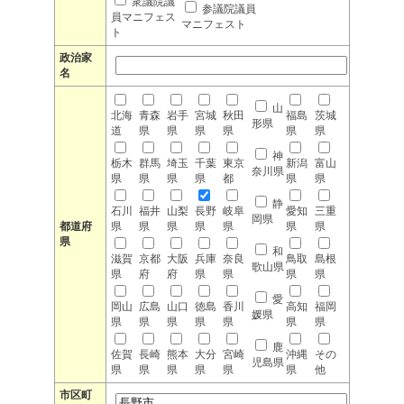
衆議院議
参議院議員
員マニフェス
マニフェスト
ト
政治家
名
山
北海
青森
岩手
宮城
秋田
福島
茨城
形県
道
県
県
県
県
県
県
神
栃木
群馬
埼玉
千葉
東京
新潟
富山
奈川県
県
県
県
県
都
県
県
静
石川
福井
山梨
長野
岐阜
愛知
三重
岡県
都道府
県
県
県
県
県
県
県
県
和
滋賀
京都
大阪
兵庫
奈良
鳥取
島根
歌山県
県
府
府
県
県
県
県
愛
岡山
広島
山口
徳島
香川
高知
福岡
媛県
県
県
県
県
県
県
県
鹿
佐賀
長崎
熊本
大分
宮崎
沖縄
その
児島県
県
県
県
県
県
県
他
市区町