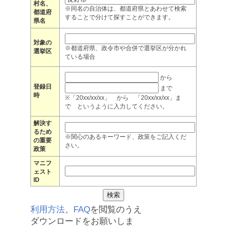
村名、
※同名の自治体は、都道府県とあわせて検索
都道府
することで分けて探すことができます。
県名
対象の
※都道府県、政令市や合併で選挙区が分かれ
選挙区
ている場合
から
登録日
まで
時
※「20xx/xx/xx」 から 「20xx/xx/xx」ま
で というように入力してください。
解決す
るため
※関心のあるキーワード、政策をご記入くだ
の重要
さい。
政策
マニフ
ェスト
ID
利用方法
、
FAQ
を閲覧のうえ
ダウンロードをお願いしま