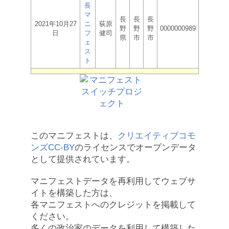
長
マ
長
長
長
2021年10月27
ニ
荻原
野
野
野
0000000989
日
フ
健司
県
市
市
ェ
ス
ト
このマニフェストは、
クリエイティブコモ
ンズCC-BY
のライセンスでオープンデータ
として提供されています。
マニフェストデータを再利用してウェブサ
イトを構築した方は、
各マニフェストへのクレジットを掲載して
ください。
多くの政治家のデータを利用して構築した