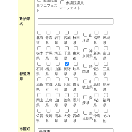
衆議院議
参議院議員
員マニフェス
マニフェスト
ト
政治家
名
山
北海
青森
岩手
宮城
秋田
福島
茨城
形県
道
県
県
県
県
県
県
神
栃木
群馬
埼玉
千葉
東京
新潟
富山
奈川県
県
県
県
県
都
県
県
静
石川
福井
山梨
長野
岐阜
愛知
三重
岡県
都道府
県
県
県
県
県
県
県
県
和
滋賀
京都
大阪
兵庫
奈良
鳥取
島根
歌山県
県
府
府
県
県
県
県
愛
岡山
広島
山口
徳島
香川
高知
福岡
媛県
県
県
県
県
県
県
県
鹿
佐賀
長崎
熊本
大分
宮崎
沖縄
その
児島県
県
県
県
県
県
県
他
市区町