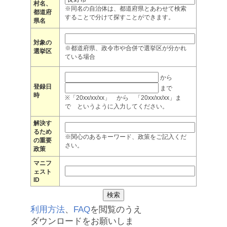
村名、
※同名の自治体は、都道府県とあわせて検索
都道府
することで分けて探すことができます。
県名
対象の
※都道府県、政令市や合併で選挙区が分かれ
選挙区
ている場合
から
登録日
まで
時
※「20xx/xx/xx」 から 「20xx/xx/xx」ま
で というように入力してください。
解決す
るため
※関心のあるキーワード、政策をご記入くだ
の重要
さい。
政策
マニフ
ェスト
ID
利用方法
、
FAQ
を閲覧のうえ
ダウンロードをお願いしま