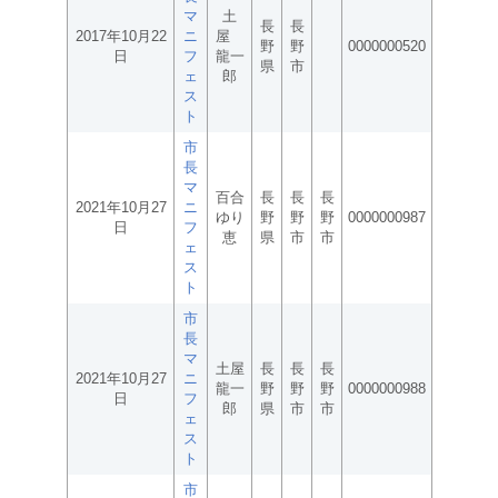
マ
土
長
長
2017年10月22
ニ
屋
野
野
0000000520
日
フ
龍一
県
市
ェ
郎
ス
ト
市
長
マ
百合
長
長
長
2021年10月27
ニ
ゆり
野
野
野
0000000987
日
フ
恵
県
市
市
ェ
ス
ト
市
長
マ
土屋
長
長
長
2021年10月27
ニ
龍一
野
野
野
0000000988
日
フ
郎
県
市
市
ェ
ス
ト
市