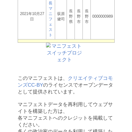
長
マ
長
長
長
2021年10月27
ニ
荻原
野
野
野
0000000989
日
フ
健司
県
市
市
ェ
ス
ト
このマニフェストは、
クリエイティブコモ
ンズCC-BY
のライセンスでオープンデータ
として提供されています。
マニフェストデータを再利用してウェブサ
イトを構築した方は、
各マニフェストへのクレジットを掲載して
ください。
多くの政治家のデータを利用して構築した