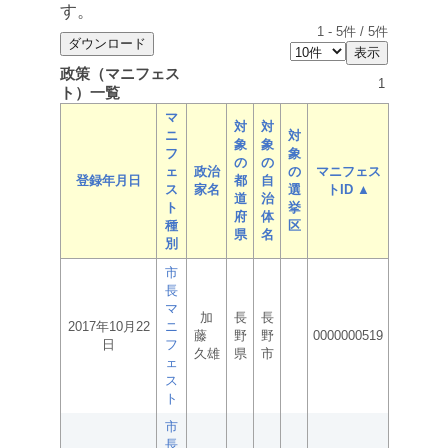
す。
1
-
5
件 /
5
件
政策（マニフェス
1
ト）一覧
マ
対
対
ニ
対
象
象
フ
象
の
の
ェ
政治
の
マニフェス
登録年月日
都
自
ス
家名
選
トID ▲
道
治
ト
挙
府
体
種
区
県
名
別
市
長
マ
加
長
長
2017年10月22
ニ
藤
野
野
0000000519
日
フ
久雄
県
市
ェ
ス
ト
市
長