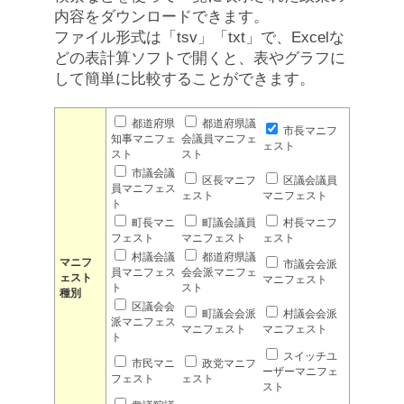
内容をダウンロードできます。
ファイル形式は「tsv」「txt」で、Excelな
どの表計算ソフトで開くと、表やグラフに
して簡単に比較することができます。
都道府県
都道府県議
市長マニフ
知事マニフェ
会議員マニフェ
ェスト
スト
スト
市議会議
区長マニフ
区議会議員
員マニフェス
ェスト
マニフェスト
ト
町長マニ
町議会議員
村長マニフ
フェスト
マニフェスト
ェスト
村議会議
都道府県議
マニフ
市議会会派
員マニフェス
会会派マニフェ
ェスト
マニフェスト
ト
スト
種別
区議会会
町議会会派
村議会会派
派マニフェス
マニフェスト
マニフェスト
ト
スイッチユ
市民マニ
政党マニフ
ーザーマニフェ
フェスト
ェスト
スト