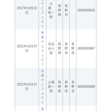
マ
土
長
長
2017年10月22
ニ
屋
野
野
0000000520
日
フ
龍一
県
市
ェ
郎
ス
ト
市
長
マ
百合
長
長
長
2021年10月27
ニ
ゆり
野
野
野
0000000987
日
フ
恵
県
市
市
ェ
ス
ト
市
長
マ
土屋
長
長
長
2021年10月27
ニ
龍一
野
野
野
0000000988
日
フ
郎
県
市
市
ェ
ス
ト
市