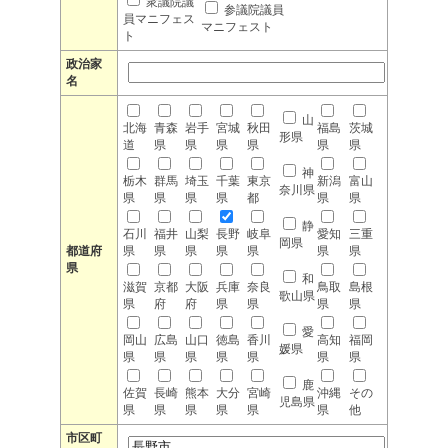
衆議院議
参議院議員
員マニフェス
マニフェスト
ト
政治家
名
山
北海
青森
岩手
宮城
秋田
福島
茨城
形県
道
県
県
県
県
県
県
神
栃木
群馬
埼玉
千葉
東京
新潟
富山
奈川県
県
県
県
県
都
県
県
静
石川
福井
山梨
長野
岐阜
愛知
三重
岡県
都道府
県
県
県
県
県
県
県
県
和
滋賀
京都
大阪
兵庫
奈良
鳥取
島根
歌山県
県
府
府
県
県
県
県
愛
岡山
広島
山口
徳島
香川
高知
福岡
媛県
県
県
県
県
県
県
県
鹿
佐賀
長崎
熊本
大分
宮崎
沖縄
その
児島県
県
県
県
県
県
県
他
市区町