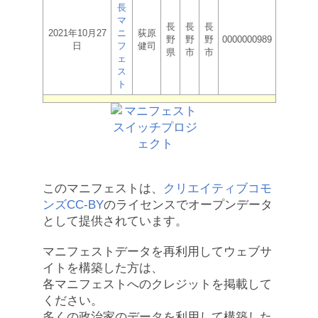
長
マ
長
長
長
2021年10月27
ニ
荻原
野
野
野
0000000989
日
フ
健司
県
市
市
ェ
ス
ト
このマニフェストは、
クリエイティブコモ
ンズCC-BY
のライセンスでオープンデータ
として提供されています。
マニフェストデータを再利用してウェブサ
イトを構築した方は、
各マニフェストへのクレジットを掲載して
ください。
多くの政治家のデータを利用して構築した