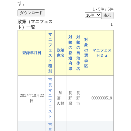
す。
1
-
5
件 /
5
件
政策（マニフェス
1
ト）一覧
マ
対
対
ニ
対
象
象
フ
象
の
の
ェ
政治
の
マニフェス
登録年月日
都
自
ス
家名
選
トID ▲
道
治
ト
挙
府
体
種
区
県
名
別
市
長
マ
加
長
長
2017年10月22
ニ
藤
野
野
0000000519
日
フ
久雄
県
市
ェ
ス
ト
市
長