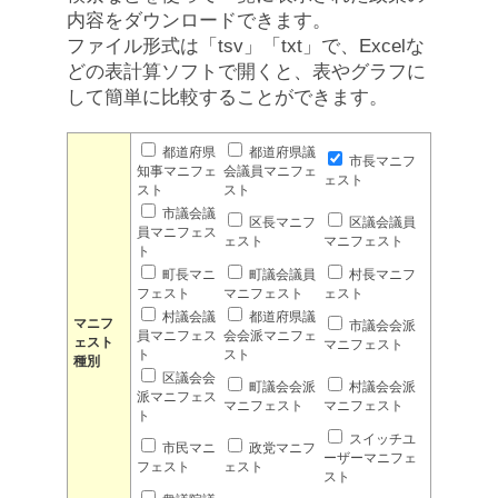
内容をダウンロードできます。
ファイル形式は「tsv」「txt」で、Excelな
どの表計算ソフトで開くと、表やグラフに
して簡単に比較することができます。
都道府県
都道府県議
市長マニフ
知事マニフェ
会議員マニフェ
ェスト
スト
スト
市議会議
区長マニフ
区議会議員
員マニフェス
ェスト
マニフェスト
ト
町長マニ
町議会議員
村長マニフ
フェスト
マニフェスト
ェスト
村議会議
都道府県議
マニフ
市議会会派
員マニフェス
会会派マニフェ
ェスト
マニフェスト
ト
スト
種別
区議会会
町議会会派
村議会会派
派マニフェス
マニフェスト
マニフェスト
ト
スイッチユ
市民マニ
政党マニフ
ーザーマニフェ
フェスト
ェスト
スト