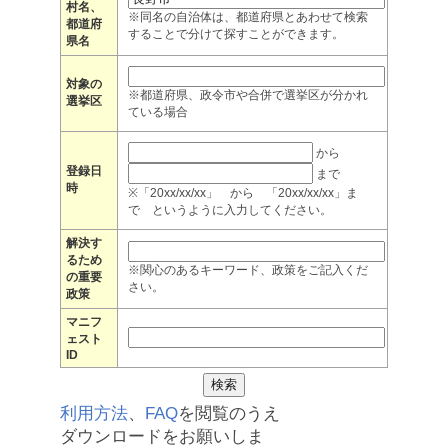
村名、
※同名の自治体は、都道府県とあわせて検索
都道府
することで分けて探すことができます。
県名
対象の
※都道府県、政令市や合併で選挙区が分かれ
選挙区
ている場合
から
登録日
まで
時
※「20xx/xx/xx」 から 「20xx/xx/xx」ま
で というように入力してください。
解決す
るため
※関心のあるキーワード、政策をご記入くだ
の重要
さい。
政策
マニフ
ェスト
ID
利用方法
、
FAQ
を閲覧のうえ
ダウンロードをお願いしま