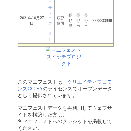
市
長
マ
長
長
長
2021年10月27
ニ
荻原
野
野
野
0000000989
日
フ
健司
県
市
市
ェ
ス
ト
このマニフェストは、
クリエイティブコモ
ンズCC-BY
のライセンスでオープンデータ
として提供されています。
マニフェストデータを再利用してウェブサ
イトを構築した方は、
各マニフェストへのクレジットを掲載して
ください。