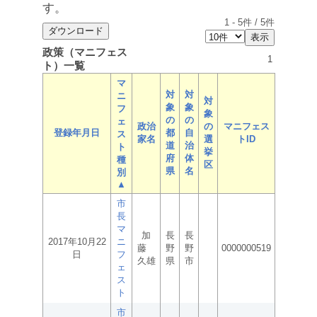
す。
1
-
5
件 /
5
件
政策（マニフェス
1
ト）一覧
マ
対
対
ニ
対
象
象
フ
象
の
の
ェ
政治
の
マニフェス
登録年月日
都
自
ス
家名
選
トID
道
治
ト
挙
府
体
種
区
県
名
別
▲
市
長
マ
加
長
長
2017年10月22
ニ
藤
野
野
0000000519
日
フ
久雄
県
市
ェ
ス
ト
市