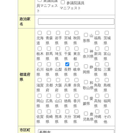
衆議院議
参議院議員
員マニフェス
マニフェスト
ト
政治家
名
山
北海
青森
岩手
宮城
秋田
福島
茨城
形県
道
県
県
県
県
県
県
神
栃木
群馬
埼玉
千葉
東京
新潟
富山
奈川県
県
県
県
県
都
県
県
静
石川
福井
山梨
長野
岐阜
愛知
三重
岡県
都道府
県
県
県
県
県
県
県
県
和
滋賀
京都
大阪
兵庫
奈良
鳥取
島根
歌山県
県
府
府
県
県
県
県
愛
岡山
広島
山口
徳島
香川
高知
福岡
媛県
県
県
県
県
県
県
県
鹿
佐賀
長崎
熊本
大分
宮崎
沖縄
その
児島県
県
県
県
県
県
県
他
市区町