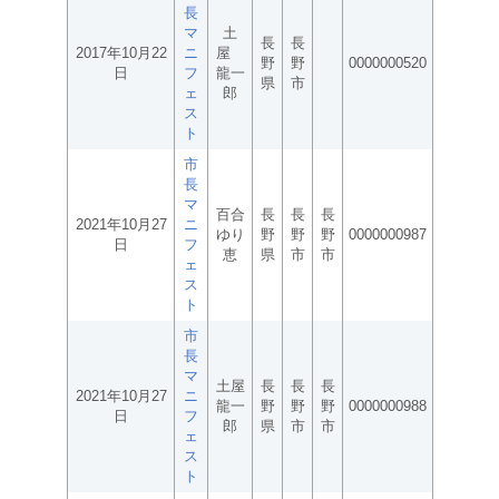
長
マ
土
長
長
2017年10月22
ニ
屋
野
野
0000000520
日
フ
龍一
県
市
ェ
郎
ス
ト
市
長
マ
百合
長
長
長
2021年10月27
ニ
ゆり
野
野
野
0000000987
日
フ
恵
県
市
市
ェ
ス
ト
市
長
マ
土屋
長
長
長
2021年10月27
ニ
龍一
野
野
野
0000000988
日
フ
郎
県
市
市
ェ
ス
ト