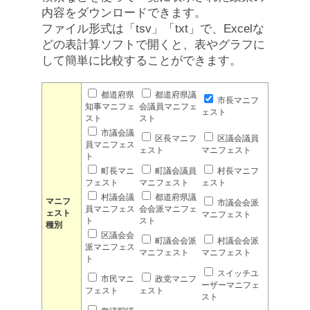
内容をダウンロードできます。
ファイル形式は「tsv」「txt」で、Excelな
どの表計算ソフトで開くと、表やグラフに
して簡単に比較することができます。
都道府県
都道府県議
市長マニフ
知事マニフェ
会議員マニフェ
ェスト
スト
スト
市議会議
区長マニフ
区議会議員
員マニフェス
ェスト
マニフェスト
ト
町長マニ
町議会議員
村長マニフ
フェスト
マニフェスト
ェスト
村議会議
都道府県議
マニフ
市議会会派
員マニフェス
会会派マニフェ
ェスト
マニフェスト
ト
スト
種別
区議会会
町議会会派
村議会会派
派マニフェス
マニフェスト
マニフェスト
ト
スイッチユ
市民マニ
政党マニフ
ーザーマニフェ
フェスト
ェスト
スト