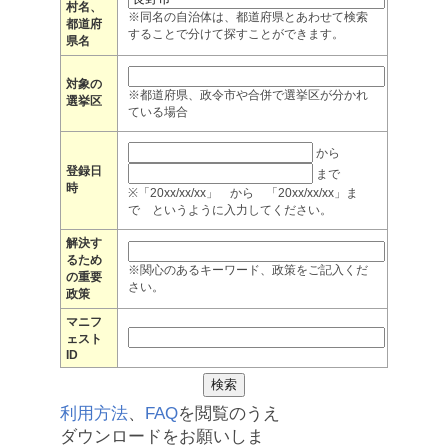
村名、
※同名の自治体は、都道府県とあわせて検索
都道府
することで分けて探すことができます。
県名
対象の
※都道府県、政令市や合併で選挙区が分かれ
選挙区
ている場合
から
登録日
まで
時
※「20xx/xx/xx」 から 「20xx/xx/xx」ま
で というように入力してください。
解決す
るため
※関心のあるキーワード、政策をご記入くだ
の重要
さい。
政策
マニフ
ェスト
ID
利用方法
、
FAQ
を閲覧のうえ
ダウンロードをお願いしま