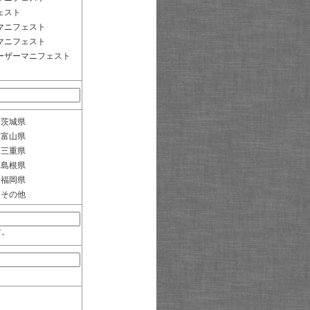
ェスト
マニフェスト
マニフェスト
ーザーマニフェスト
茨城県
富山県
三重県
島根県
福岡県
その他
す。