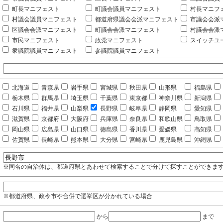
町長マニフェスト
町議会議員マニフェスト
村長マニフ
村議会議員マニフェスト
都道府県議会会派マニフェスト
市議会会派
区議会会派マニフェスト
町議会会派マニフェスト
村議会会派
市民マニフェスト
政党マニフェスト
スイッチユ
衆議院議員マニフェスト
参議院議員マニフェスト
北海道
青森県
岩手県
宮城県
秋田県
山形県
福島県
栃木県
群馬県
埼玉県
千葉県
東京都
神奈川県
新潟県
石川県
福井県
山梨県
長野県
岐阜県
静岡県
愛知県
滋賀県
京都府
大阪府
兵庫県
奈良県
和歌山県
鳥取県
岡山県
広島県
山口県
徳島県
香川県
愛媛県
高知県
佐賀県
長崎県
熊本県
大分県
宮崎県
鹿児島県
沖縄県
※同名の自治体は、都道府県とあわせて検索することで分けて探すことができま
※都道府県、政令市や合併で選挙区が分かれている場合
から
まで