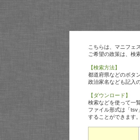
こちらは、マニフェ
ご希望の政策は、検
【検索方法】
都道府県などのボタ
政治家名なども記入
【ダウンロード】
検索などを使って一
ファイル形式は「tsv
することができます