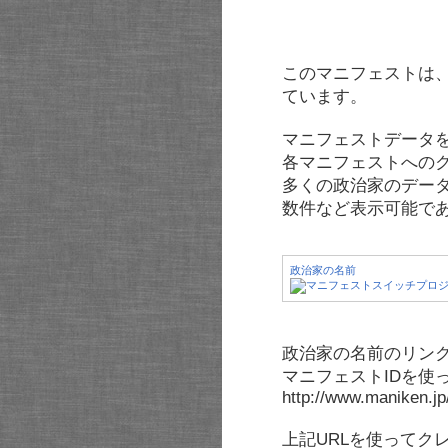
このマニフェストは
ています。
マニフェストデータ
各マニフェストへの
多くの政治家のデー
数件など表示可能で
政治家の名前
政治家の名前のリンク
マニフェストIDを使
http://www.maniken.j
上記URLを使ってク