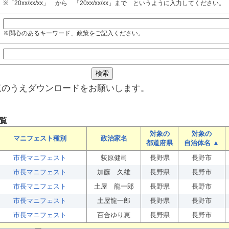
※「20xx/xx/xx」 から 「20xx/xx/xx」まで というように入力してください。
※関心のあるキーワード、政策をご記入ください。
覧のうえダウンロードをお願いします。
覧
対象の
対象の
マニフェスト種別
政治家名
都道府県
自治体名 ▲
市長マニフェスト
荻原健司
長野県
長野市
市長マニフェスト
加藤 久雄
長野県
長野市
市長マニフェスト
土屋 龍一郎
長野県
長野市
市長マニフェスト
土屋龍一郎
長野県
長野市
市長マニフェスト
百合ゆり恵
長野県
長野市