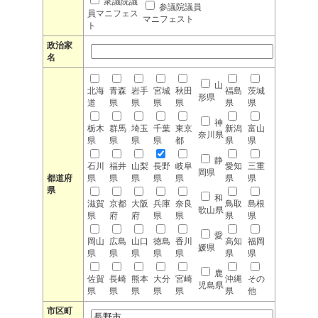
衆議院議
参議院議員
員マニフェス
マニフェスト
ト
政治家
名
山
北海
青森
岩手
宮城
秋田
福島
茨城
形県
道
県
県
県
県
県
県
神
栃木
群馬
埼玉
千葉
東京
新潟
富山
奈川県
県
県
県
県
都
県
県
静
石川
福井
山梨
長野
岐阜
愛知
三重
岡県
都道府
県
県
県
県
県
県
県
県
和
滋賀
京都
大阪
兵庫
奈良
鳥取
島根
歌山県
県
府
府
県
県
県
県
愛
岡山
広島
山口
徳島
香川
高知
福岡
媛県
県
県
県
県
県
県
県
鹿
佐賀
長崎
熊本
大分
宮崎
沖縄
その
児島県
県
県
県
県
県
県
他
市区町