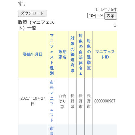
す。
1
-
5
件 /
5
件
政策（マニフェス
1
ト）一覧
マ
対
対
ニ
対
象
象
フ
象
の
の
ェ
政治
の
マニフェス
自
登録年月日
都
ス
家名
選
トID
治
道
ト
挙
体
府
種
区
名
県
別
▲
市
長
マ
百合
長
長
長
2021年10月27
ニ
ゆり
野
野
野
0000000987
日
フ
恵
県
市
市
ェ
ス
ト
市
長