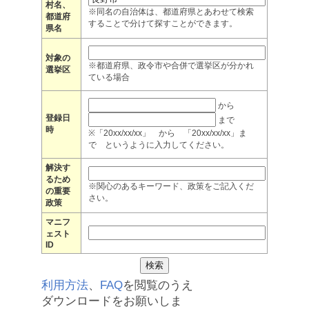
村名、
※同名の自治体は、都道府県とあわせて検索
都道府
することで分けて探すことができます。
県名
対象の
※都道府県、政令市や合併で選挙区が分かれ
選挙区
ている場合
から
登録日
まで
時
※「20xx/xx/xx」 から 「20xx/xx/xx」ま
で というように入力してください。
解決す
るため
※関心のあるキーワード、政策をご記入くだ
の重要
さい。
政策
マニフ
ェスト
ID
利用方法
、
FAQ
を閲覧のうえ
ダウンロードをお願いしま