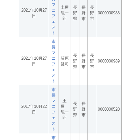
マ
土屋
長
長
長
2021年10月27
ニ
龍一
野
野
野
0000000988
日
フ
郎
県
市
市
ェ
ス
ト
市
長
マ
長
長
長
2021年10月27
ニ
荻原
野
野
野
0000000989
日
フ
健司
県
市
市
ェ
ス
ト
市
長
マ
土
長
長
2017年10月22
ニ
屋
野
野
0000000520
日
フ
龍一
県
市
ェ
郎
ス
ト
市