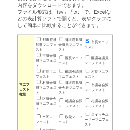
内容をダウンロードできます。
ファイル形式は「tsv」「txt」で、Excelな
どの表計算ソフトで開くと、表やグラフに
して簡単に比較することができます。
都道府県
都道府県議
市長マニフ
知事マニフェ
会議員マニフェ
ェスト
スト
スト
市議会議
区長マニフ
区議会議員
員マニフェス
ェスト
マニフェスト
ト
町長マニ
町議会議員
村長マニフ
フェスト
マニフェスト
ェスト
村議会議
都道府県議
マニフ
市議会会派
員マニフェス
会会派マニフェ
ェスト
マニフェスト
ト
スト
種別
区議会会
町議会会派
村議会会派
派マニフェス
マニフェスト
マニフェスト
ト
スイッチユ
市民マニ
政党マニフ
ーザーマニフェ
フェスト
ェスト
スト