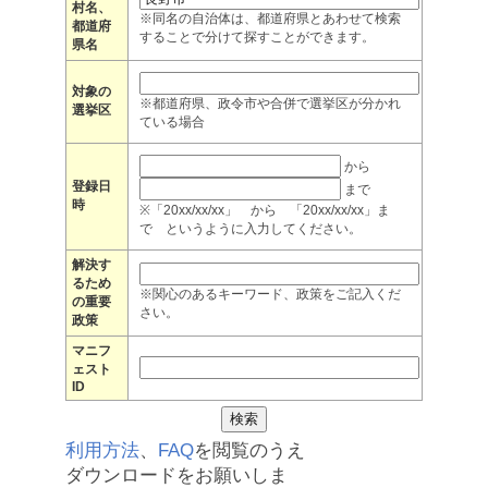
村名、
※同名の自治体は、都道府県とあわせて検索
都道府
することで分けて探すことができます。
県名
対象の
※都道府県、政令市や合併で選挙区が分かれ
選挙区
ている場合
から
登録日
まで
時
※「20xx/xx/xx」 から 「20xx/xx/xx」ま
で というように入力してください。
解決す
るため
※関心のあるキーワード、政策をご記入くだ
の重要
さい。
政策
マニフ
ェスト
ID
利用方法
、
FAQ
を閲覧のうえ
ダウンロードをお願いしま