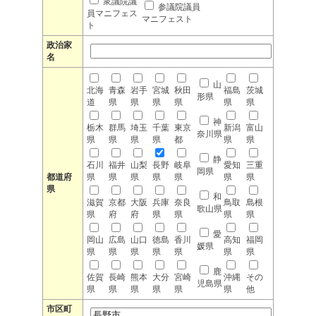
衆議院議
参議院議員
員マニフェス
マニフェスト
ト
政治家
名
山
北海
青森
岩手
宮城
秋田
福島
茨城
形県
道
県
県
県
県
県
県
神
栃木
群馬
埼玉
千葉
東京
新潟
富山
奈川県
県
県
県
県
都
県
県
静
石川
福井
山梨
長野
岐阜
愛知
三重
岡県
都道府
県
県
県
県
県
県
県
県
和
滋賀
京都
大阪
兵庫
奈良
鳥取
島根
歌山県
県
府
府
県
県
県
県
愛
岡山
広島
山口
徳島
香川
高知
福岡
媛県
県
県
県
県
県
県
県
鹿
佐賀
長崎
熊本
大分
宮崎
沖縄
その
児島県
県
県
県
県
県
県
他
市区町