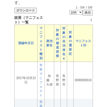
す。
1
-
5
件 /
5
件
政策（マニフェス
1
ト）一覧
マ
対
対
ニ
対
象
象
フ
象
の
の
ェ
政治
の
マニフェス
自
登録年月日
都
ス
家名
選
トID
治
道
ト
挙
体
府
種
区
名
県
別
▲
市
長
マ
加
長
長
2017年10月22
ニ
藤
野
野
0000000519
日
フ
久雄
県
市
ェ
ス
ト
市
長