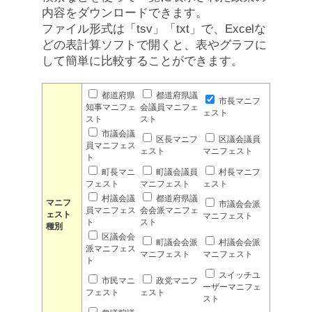
内容をダウンロードできます。
ファイル形式は「tsv」「txt」で、Excelな
どの表計算ソフトで開くと、表やグラフに
して簡単に比較することができます。
都道府県
都道府県議
市長マニフ
知事マニフェ
会議員マニフェ
ェスト
スト
スト
市議会議
区長マニフ
区議会議員
員マニフェス
ェスト
マニフェスト
ト
町長マニ
町議会議員
村長マニフ
フェスト
マニフェスト
ェスト
村議会議
都道府県議
マニフ
市議会会派
員マニフェス
会会派マニフェ
ェスト
マニフェスト
ト
スト
種別
区議会会
町議会会派
村議会会派
派マニフェス
マニフェスト
マニフェスト
ト
スイッチユ
市民マニ
政党マニフ
ーザーマニフェ
フェスト
ェスト
スト