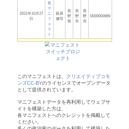
長
マ
長
長
長
2021年10月27
ニ
荻原
野
野
野
0000000989
日
フ
健司
県
市
市
ェ
ス
ト
このマニフェストは、
クリエイティブコモ
ンズCC-BY
のライセンスでオープンデータ
として提供されています。
マニフェストデータを再利用してウェブサ
イトを構築した方は、
各マニフェストへのクレジットを掲載して
ください。
多くの政治家のデータを利用して構築した