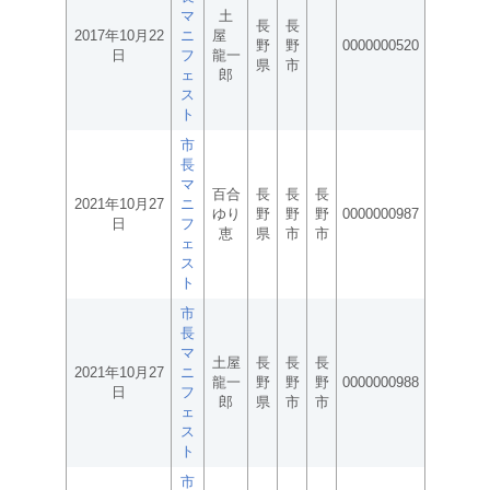
マ
土
長
長
2017年10月22
ニ
屋
野
野
0000000520
日
フ
龍一
県
市
ェ
郎
ス
ト
市
長
マ
百合
長
長
長
2021年10月27
ニ
ゆり
野
野
野
0000000987
日
フ
恵
県
市
市
ェ
ス
ト
市
長
マ
土屋
長
長
長
2021年10月27
ニ
龍一
野
野
野
0000000988
日
フ
郎
県
市
市
ェ
ス
ト
市