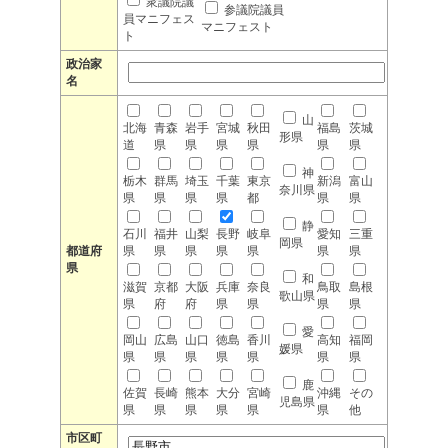
衆議院議
参議院議員
員マニフェス
マニフェスト
ト
政治家
名
山
北海
青森
岩手
宮城
秋田
福島
茨城
形県
道
県
県
県
県
県
県
神
栃木
群馬
埼玉
千葉
東京
新潟
富山
奈川県
県
県
県
県
都
県
県
静
石川
福井
山梨
長野
岐阜
愛知
三重
岡県
都道府
県
県
県
県
県
県
県
県
和
滋賀
京都
大阪
兵庫
奈良
鳥取
島根
歌山県
県
府
府
県
県
県
県
愛
岡山
広島
山口
徳島
香川
高知
福岡
媛県
県
県
県
県
県
県
県
鹿
佐賀
長崎
熊本
大分
宮崎
沖縄
その
児島県
県
県
県
県
県
県
他
市区町