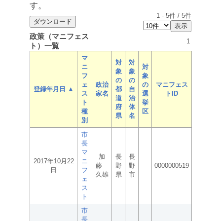
す。
1
-
5
件 /
5
件
政策（マニフェス
1
ト）一覧
マ
対
対
ニ
対
象
象
フ
象
の
の
ェ
政治
の
マニフェス
登録年月日 ▲
都
自
ス
家名
選
トID
道
治
ト
挙
府
体
種
区
県
名
別
市
長
マ
加
長
長
2017年10月22
ニ
藤
野
野
0000000519
日
フ
久雄
県
市
ェ
ス
ト
市
長