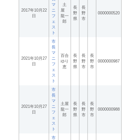
マ
土
長
長
2017年10月22
ニ
屋
野
野
0000000520
日
フ
龍一
県
市
ェ
郎
ス
ト
市
長
マ
百合
長
長
長
2021年10月27
ニ
ゆり
野
野
野
0000000987
日
フ
恵
県
市
市
ェ
ス
ト
市
長
マ
土屋
長
長
長
2021年10月27
ニ
龍一
野
野
野
0000000988
日
フ
郎
県
市
市
ェ
ス
ト
市