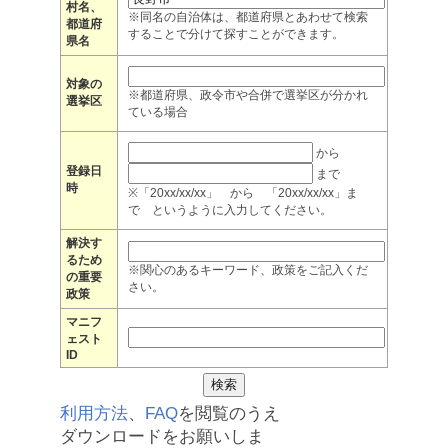
村名、
※同名の自治体は、都道府県とあわせて検索
都道府
することで分けて探すことができます。
県名
対象の
※都道府県、政令市や合併で選挙区が分かれ
選挙区
ている場合
から
登録日
まで
時
※「20xx/xx/xx」 から 「20xx/xx/xx」ま
で というように入力してください。
解決す
るため
※関心のあるキーワード、政策をご記入くだ
の重要
さい。
政策
マニフ
ェスト
ID
利用方法
、
FAQ
を閲覧のうえ
ダウンロードをお願いしま