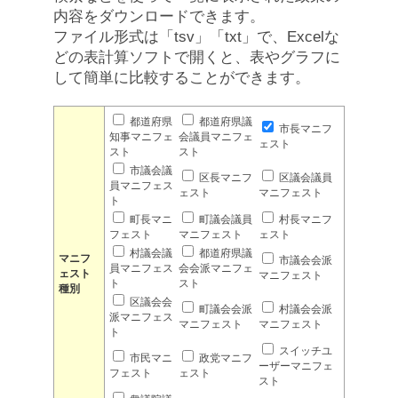
内容をダウンロードできます。
ファイル形式は「tsv」「txt」で、Excelな
どの表計算ソフトで開くと、表やグラフに
して簡単に比較することができます。
都道府県
都道府県議
市長マニフ
知事マニフェ
会議員マニフェ
ェスト
スト
スト
市議会議
区長マニフ
区議会議員
員マニフェス
ェスト
マニフェスト
ト
町長マニ
町議会議員
村長マニフ
フェスト
マニフェスト
ェスト
村議会議
都道府県議
マニフ
市議会会派
員マニフェス
会会派マニフェ
ェスト
マニフェスト
ト
スト
種別
区議会会
町議会会派
村議会会派
派マニフェス
マニフェスト
マニフェスト
ト
スイッチユ
市民マニ
政党マニフ
ーザーマニフェ
フェスト
ェスト
スト