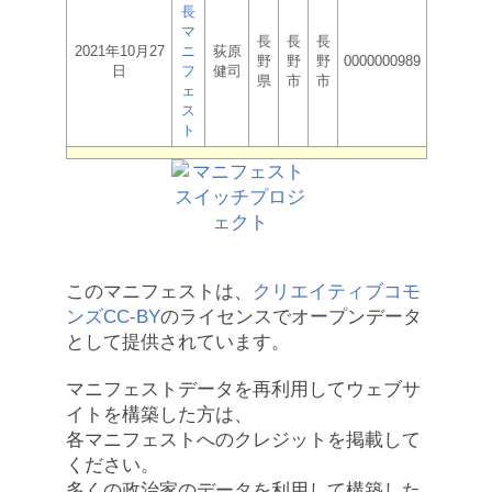
長
マ
長
長
長
2021年10月27
ニ
荻原
野
野
野
0000000989
日
フ
健司
県
市
市
ェ
ス
ト
このマニフェストは、
クリエイティブコモ
ンズCC-BY
のライセンスでオープンデータ
として提供されています。
マニフェストデータを再利用してウェブサ
イトを構築した方は、
各マニフェストへのクレジットを掲載して
ください。
多くの政治家のデータを利用して構築した