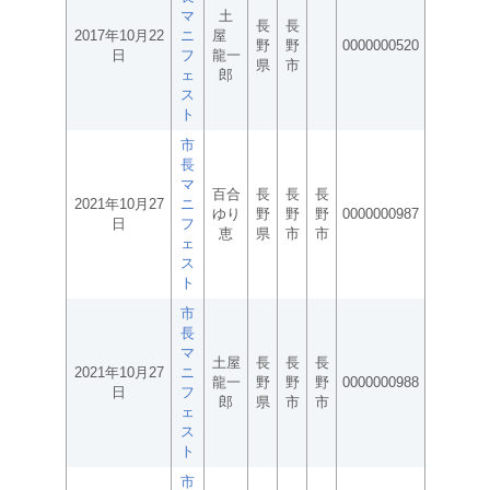
マ
土
長
長
2017年10月22
ニ
屋
野
野
0000000520
日
フ
龍一
県
市
ェ
郎
ス
ト
市
長
マ
百合
長
長
長
2021年10月27
ニ
ゆり
野
野
野
0000000987
日
フ
恵
県
市
市
ェ
ス
ト
市
長
マ
土屋
長
長
長
2021年10月27
ニ
龍一
野
野
野
0000000988
日
フ
郎
県
市
市
ェ
ス
ト
市