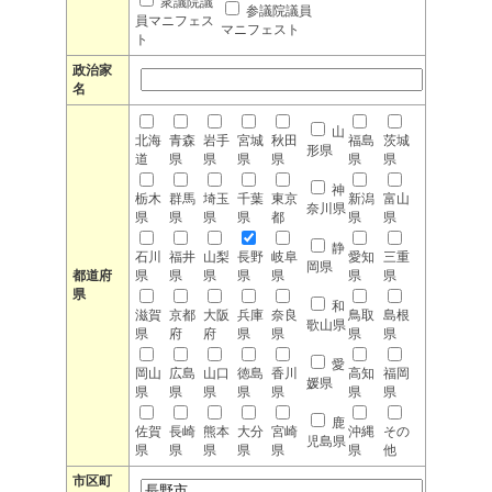
衆議院議
参議院議員
員マニフェス
マニフェスト
ト
政治家
名
山
北海
青森
岩手
宮城
秋田
福島
茨城
形県
道
県
県
県
県
県
県
神
栃木
群馬
埼玉
千葉
東京
新潟
富山
奈川県
県
県
県
県
都
県
県
静
石川
福井
山梨
長野
岐阜
愛知
三重
岡県
都道府
県
県
県
県
県
県
県
県
和
滋賀
京都
大阪
兵庫
奈良
鳥取
島根
歌山県
県
府
府
県
県
県
県
愛
岡山
広島
山口
徳島
香川
高知
福岡
媛県
県
県
県
県
県
県
県
鹿
佐賀
長崎
熊本
大分
宮崎
沖縄
その
児島県
県
県
県
県
県
県
他
市区町