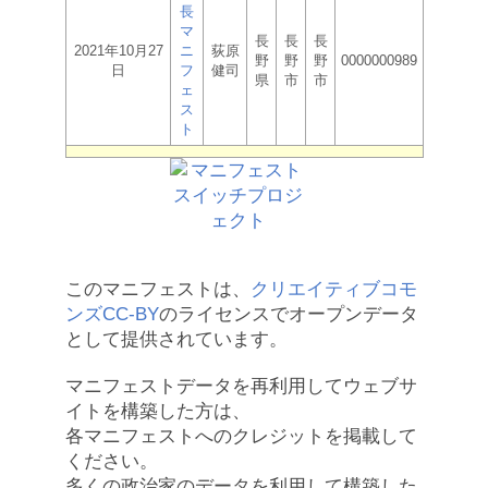
長
マ
長
長
長
2021年10月27
ニ
荻原
野
野
野
0000000989
日
フ
健司
県
市
市
ェ
ス
ト
このマニフェストは、
クリエイティブコモ
ンズCC-BY
のライセンスでオープンデータ
として提供されています。
マニフェストデータを再利用してウェブサ
イトを構築した方は、
各マニフェストへのクレジットを掲載して
ください。
多くの政治家のデータを利用して構築した