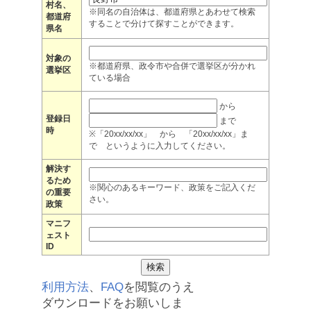
村名、
※同名の自治体は、都道府県とあわせて検索
都道府
することで分けて探すことができます。
県名
対象の
※都道府県、政令市や合併で選挙区が分かれ
選挙区
ている場合
から
登録日
まで
時
※「20xx/xx/xx」 から 「20xx/xx/xx」ま
で というように入力してください。
解決す
るため
※関心のあるキーワード、政策をご記入くだ
の重要
さい。
政策
マニフ
ェスト
ID
利用方法
、
FAQ
を閲覧のうえ
ダウンロードをお願いしま