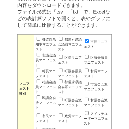
内容をダウンロードできます。
ファイル形式は「tsv」「txt」で、Excelな
どの表計算ソフトで開くと、表やグラフに
して簡単に比較することができます。
都道府県
都道府県議
市長マニフ
知事マニフェ
会議員マニフェ
ェスト
スト
スト
市議会議
区長マニフ
区議会議員
員マニフェス
ェスト
マニフェスト
ト
町長マニ
町議会議員
村長マニフ
フェスト
マニフェスト
ェスト
村議会議
都道府県議
マニフ
市議会会派
員マニフェス
会会派マニフェ
ェスト
マニフェスト
ト
スト
種別
区議会会
町議会会派
村議会会派
派マニフェス
マニフェスト
マニフェスト
ト
スイッチユ
市民マニ
政党マニフ
ーザーマニフェ
フェスト
ェスト
スト