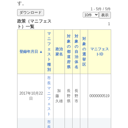
す。
1
-
5
件 /
5
件
政策（マニフェス
1
ト）一覧
マ
対
対
ニ
対
象
象
フ
象
の
の
ェ
政治
の
マニフェス
登録年月日 ▲
都
自
ス
家名
選
トID
道
治
ト
挙
府
体
種
区
県
名
別
市
長
マ
加
長
長
2017年10月22
ニ
藤
野
野
0000000519
日
フ
久雄
県
市
ェ
ス
ト
市
長