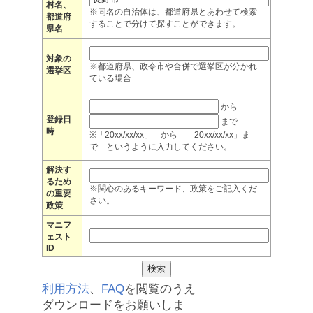
村名、
※同名の自治体は、都道府県とあわせて検索
都道府
することで分けて探すことができます。
県名
対象の
※都道府県、政令市や合併で選挙区が分かれ
選挙区
ている場合
から
登録日
まで
時
※「20xx/xx/xx」 から 「20xx/xx/xx」ま
で というように入力してください。
解決す
るため
※関心のあるキーワード、政策をご記入くだ
の重要
さい。
政策
マニフ
ェスト
ID
利用方法
、
FAQ
を閲覧のうえ
ダウンロードをお願いしま