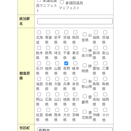
衆議院議
参議院議員
員マニフェス
マニフェスト
ト
政治家
名
山
北海
青森
岩手
宮城
秋田
福島
茨城
形県
道
県
県
県
県
県
県
神
栃木
群馬
埼玉
千葉
東京
新潟
富山
奈川県
県
県
県
県
都
県
県
静
石川
福井
山梨
長野
岐阜
愛知
三重
岡県
都道府
県
県
県
県
県
県
県
県
和
滋賀
京都
大阪
兵庫
奈良
鳥取
島根
歌山県
県
府
府
県
県
県
県
愛
岡山
広島
山口
徳島
香川
高知
福岡
媛県
県
県
県
県
県
県
県
鹿
佐賀
長崎
熊本
大分
宮崎
沖縄
その
児島県
県
県
県
県
県
県
他
市区町