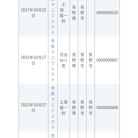
マ
土
長
長
2017年10月22
ニ
屋
野
野
0000000520
日
フ
龍一
県
市
ェ
郎
ス
ト
市
長
マ
百合
長
長
長
2021年10月27
ニ
ゆり
野
野
野
0000000987
日
フ
恵
県
市
市
ェ
ス
ト
市
長
マ
土屋
長
長
長
2021年10月27
ニ
龍一
野
野
野
0000000988
日
フ
郎
県
市
市
ェ
ス
ト
市