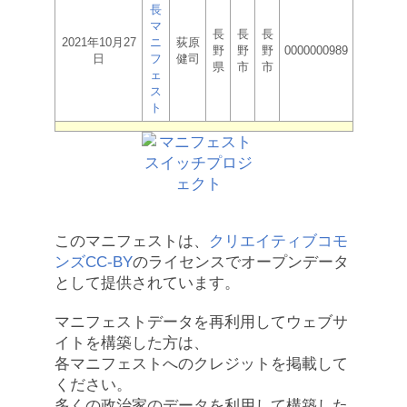
長
マ
長
長
長
2021年10月27
ニ
荻原
野
野
野
0000000989
日
フ
健司
県
市
市
ェ
ス
ト
このマニフェストは、
クリエイティブコモ
ンズCC-BY
のライセンスでオープンデータ
として提供されています。
マニフェストデータを再利用してウェブサ
イトを構築した方は、
各マニフェストへのクレジットを掲載して
ください。
多くの政治家のデータを利用して構築した