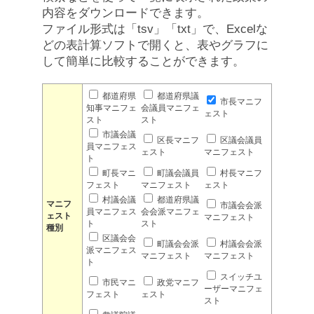
内容をダウンロードできます。
ファイル形式は「tsv」「txt」で、Excelな
どの表計算ソフトで開くと、表やグラフに
して簡単に比較することができます。
都道府県
都道府県議
市長マニフ
知事マニフェ
会議員マニフェ
ェスト
スト
スト
市議会議
区長マニフ
区議会議員
員マニフェス
ェスト
マニフェスト
ト
町長マニ
町議会議員
村長マニフ
フェスト
マニフェスト
ェスト
村議会議
都道府県議
マニフ
市議会会派
員マニフェス
会会派マニフェ
ェスト
マニフェスト
ト
スト
種別
区議会会
町議会会派
村議会会派
派マニフェス
マニフェスト
マニフェスト
ト
スイッチユ
市民マニ
政党マニフ
ーザーマニフェ
フェスト
ェスト
スト