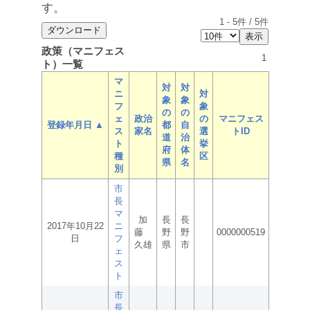
す。
1
-
5
件 /
5
件
政策（マニフェス
1
ト）一覧
マ
対
対
ニ
対
象
象
フ
象
の
の
ェ
政治
の
マニフェス
登録年月日 ▲
都
自
ス
家名
選
トID
道
治
ト
挙
府
体
種
区
県
名
別
市
長
マ
加
長
長
2017年10月22
ニ
藤
野
野
0000000519
日
フ
久雄
県
市
ェ
ス
ト
市
長