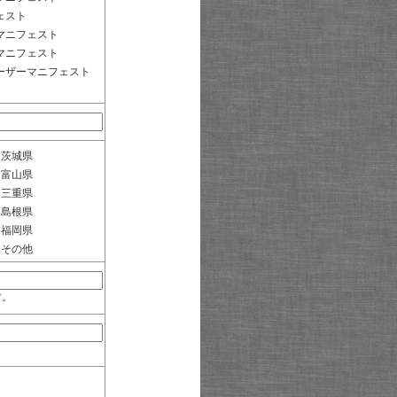
ェスト
マニフェスト
マニフェスト
ーザーマニフェスト
茨城県
富山県
三重県
島根県
福岡県
その他
す。