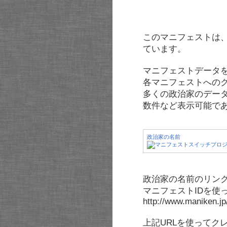
このマニフェストは
ています。
マニフェストデータ
各マニフェストへの
多くの政治家のデー
数件など表示可能で
政治家の名前
政治家の名前のリンク
マニフェストIDを使
http://www.maniken.j
上記URLを使ってク