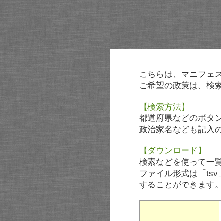
こちらは、マニフェ
ご希望の政策は、検
【検索方法】
都道府県などのボタ
政治家名なども記入
【ダウンロード】
検索などを使って一
ファイル形式は「tsv
することができます