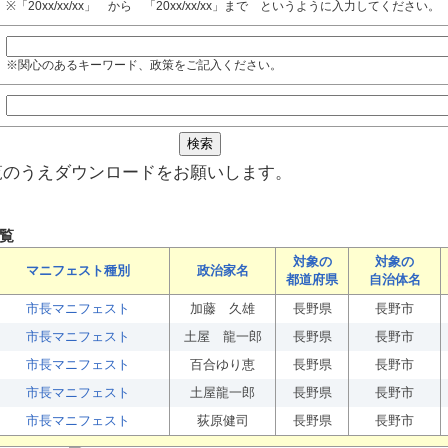
※「20xx/xx/xx」 から 「20xx/xx/xx」まで というように入力してください。
※関心のあるキーワード、政策をご記入ください。
覧のうえダウンロードをお願いします。
覧
対象の
対象の
マニフェスト種別
政治家名
都道府県
自治体名
市長マニフェスト
加藤 久雄
長野県
長野市
市長マニフェスト
土屋 龍一郎
長野県
長野市
市長マニフェスト
百合ゆり恵
長野県
長野市
市長マニフェスト
土屋龍一郎
長野県
長野市
市長マニフェスト
荻原健司
長野県
長野市