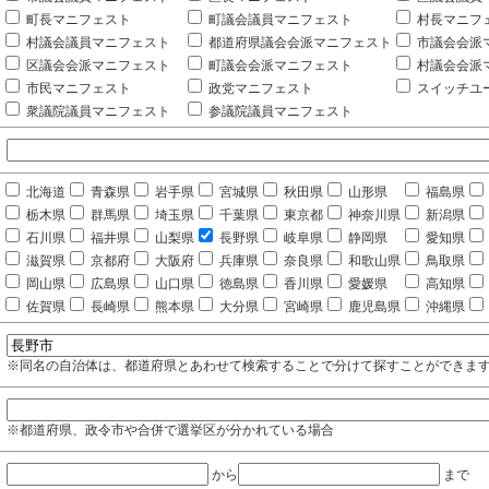
町長マニフェスト
町議会議員マニフェスト
村長マニフ
村議会議員マニフェスト
都道府県議会会派マニフェスト
市議会会派
区議会会派マニフェスト
町議会会派マニフェスト
村議会会派
市民マニフェスト
政党マニフェスト
スイッチユ
衆議院議員マニフェスト
参議院議員マニフェスト
北海道
青森県
岩手県
宮城県
秋田県
山形県
福島県
栃木県
群馬県
埼玉県
千葉県
東京都
神奈川県
新潟県
石川県
福井県
山梨県
長野県
岐阜県
静岡県
愛知県
滋賀県
京都府
大阪府
兵庫県
奈良県
和歌山県
鳥取県
岡山県
広島県
山口県
徳島県
香川県
愛媛県
高知県
佐賀県
長崎県
熊本県
大分県
宮崎県
鹿児島県
沖縄県
※同名の自治体は、都道府県とあわせて検索することで分けて探すことができま
※都道府県、政令市や合併で選挙区が分かれている場合
から
まで