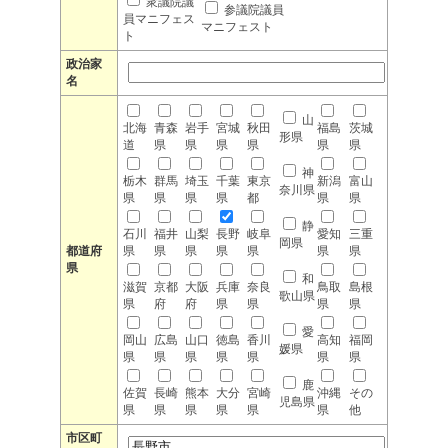
衆議院議
参議院議員
員マニフェス
マニフェスト
ト
政治家
名
山
北海
青森
岩手
宮城
秋田
福島
茨城
形県
道
県
県
県
県
県
県
神
栃木
群馬
埼玉
千葉
東京
新潟
富山
奈川県
県
県
県
県
都
県
県
静
石川
福井
山梨
長野
岐阜
愛知
三重
岡県
都道府
県
県
県
県
県
県
県
県
和
滋賀
京都
大阪
兵庫
奈良
鳥取
島根
歌山県
県
府
府
県
県
県
県
愛
岡山
広島
山口
徳島
香川
高知
福岡
媛県
県
県
県
県
県
県
県
鹿
佐賀
長崎
熊本
大分
宮崎
沖縄
その
児島県
県
県
県
県
県
県
他
市区町