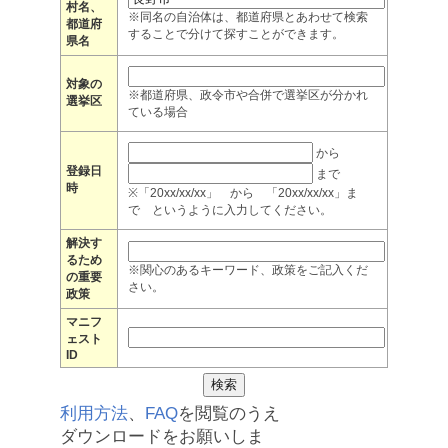
村名、
※同名の自治体は、都道府県とあわせて検索
都道府
することで分けて探すことができます。
県名
対象の
※都道府県、政令市や合併で選挙区が分かれ
選挙区
ている場合
から
登録日
まで
時
※「20xx/xx/xx」 から 「20xx/xx/xx」ま
で というように入力してください。
解決す
るため
※関心のあるキーワード、政策をご記入くだ
の重要
さい。
政策
マニフ
ェスト
ID
利用方法
、
FAQ
を閲覧のうえ
ダウンロードをお願いしま