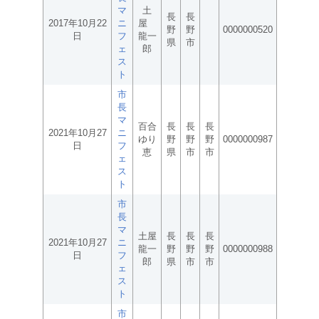
マ
土
長
長
2017年10月22
ニ
屋
野
野
0000000520
日
フ
龍一
県
市
ェ
郎
ス
ト
市
長
マ
百合
長
長
長
2021年10月27
ニ
ゆり
野
野
野
0000000987
日
フ
恵
県
市
市
ェ
ス
ト
市
長
マ
土屋
長
長
長
2021年10月27
ニ
龍一
野
野
野
0000000988
日
フ
郎
県
市
市
ェ
ス
ト
市