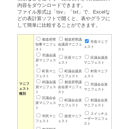
内容をダウンロードできます。
ファイル形式は「tsv」「txt」で、Excelな
どの表計算ソフトで開くと、表やグラフに
して簡単に比較することができます。
都道府県
都道府県議
市長マニフ
知事マニフェ
会議員マニフェ
ェスト
スト
スト
市議会議
区長マニフ
区議会議員
員マニフェス
ェスト
マニフェスト
ト
町長マニ
町議会議員
村長マニフ
フェスト
マニフェスト
ェスト
村議会議
都道府県議
マニフ
市議会会派
員マニフェス
会会派マニフェ
ェスト
マニフェスト
ト
スト
種別
区議会会
町議会会派
村議会会派
派マニフェス
マニフェスト
マニフェスト
ト
スイッチユ
市民マニ
政党マニフ
ーザーマニフェ
フェスト
ェスト
スト