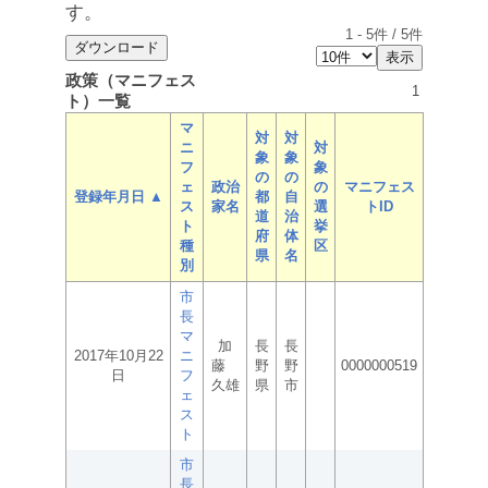
す。
1
-
5
件 /
5
件
政策（マニフェス
1
ト）一覧
マ
対
対
ニ
対
象
象
フ
象
の
の
ェ
政治
の
マニフェス
登録年月日 ▲
都
自
ス
家名
選
トID
道
治
ト
挙
府
体
種
区
県
名
別
市
長
マ
加
長
長
2017年10月22
ニ
藤
野
野
0000000519
日
フ
久雄
県
市
ェ
ス
ト
市
長