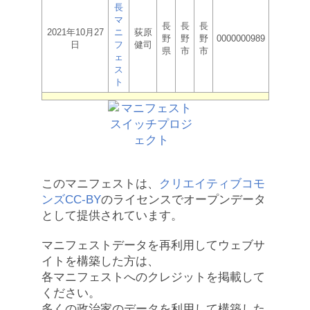
長
マ
長
長
長
2021年10月27
ニ
荻原
野
野
野
0000000989
日
フ
健司
県
市
市
ェ
ス
ト
このマニフェストは、
クリエイティブコモ
ンズCC-BY
のライセンスでオープンデータ
として提供されています。
マニフェストデータを再利用してウェブサ
イトを構築した方は、
各マニフェストへのクレジットを掲載して
ください。
多くの政治家のデータを利用して構築した