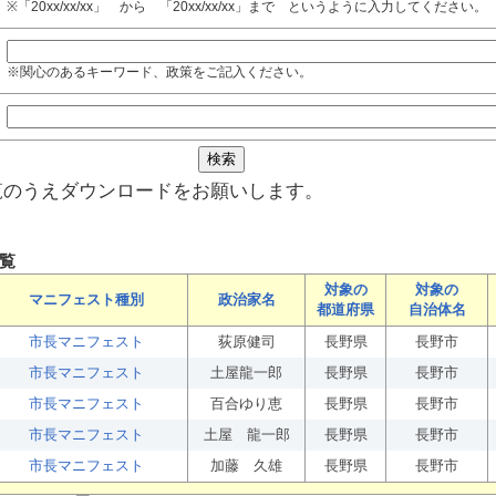
※「20xx/xx/xx」 から 「20xx/xx/xx」まで というように入力してください。
※関心のあるキーワード、政策をご記入ください。
覧のうえダウンロードをお願いします。
覧
対象の
対象の
マニフェスト種別
政治家名
都道府県
自治体名
市長マニフェスト
荻原健司
長野県
長野市
市長マニフェスト
土屋龍一郎
長野県
長野市
市長マニフェスト
百合ゆり恵
長野県
長野市
市長マニフェスト
土屋 龍一郎
長野県
長野市
市長マニフェスト
加藤 久雄
長野県
長野市