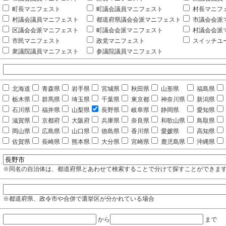
町長マニフェスト
町議会議員マニフェスト
村長マニフ
村議会議員マニフェスト
都道府県議会会派マニフェスト
市議会会派
区議会会派マニフェスト
町議会会派マニフェスト
村議会会派
市民マニフェスト
政党マニフェスト
スイッチユ
衆議院議員マニフェスト
参議院議員マニフェスト
北海道
青森県
岩手県
宮城県
秋田県
山形県
福島県
栃木県
群馬県
埼玉県
千葉県
東京都
神奈川県
新潟県
石川県
福井県
山梨県
長野県
岐阜県
静岡県
愛知県
滋賀県
京都府
大阪府
兵庫県
奈良県
和歌山県
鳥取県
岡山県
広島県
山口県
徳島県
香川県
愛媛県
高知県
佐賀県
長崎県
熊本県
大分県
宮崎県
鹿児島県
沖縄県
※同名の自治体は、都道府県とあわせて検索することで分けて探すことができま
※都道府県、政令市や合併で選挙区が分かれている場合
から
まで