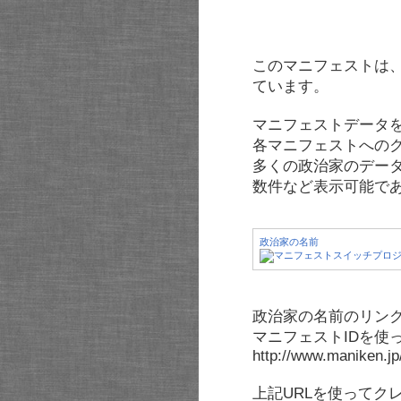
このマニフェストは
ています。
マニフェストデータ
各マニフェストへの
多くの政治家のデー
数件など表示可能で
政治家の名前
政治家の名前のリンク
マニフェストIDを使
http://www.maniken.j
上記URLを使ってク