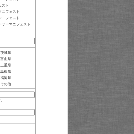
ェスト
マニフェスト
マニフェスト
ーザーマニフェスト
茨城県
富山県
三重県
島根県
福岡県
その他
す。