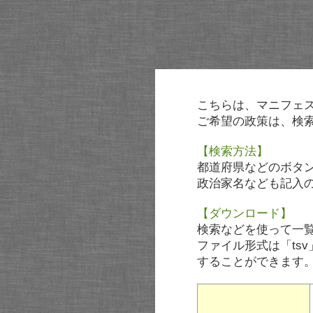
こちらは、マニフェ
ご希望の政策は、検
【検索方法】
都道府県などのボタ
政治家名なども記入
【ダウンロード】
検索などを使って一
ファイル形式は「tsv
することができます