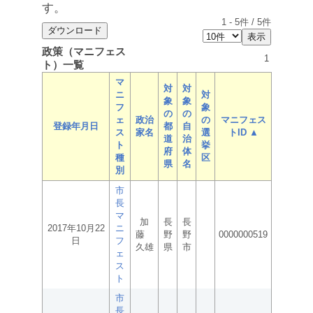
す。
1
-
5
件 /
5
件
政策（マニフェス
1
ト）一覧
マ
対
対
ニ
対
象
象
フ
象
の
の
ェ
政治
の
マニフェス
登録年月日
都
自
ス
家名
選
トID ▲
道
治
ト
挙
府
体
種
区
県
名
別
市
長
マ
加
長
長
2017年10月22
ニ
藤
野
野
0000000519
日
フ
久雄
県
市
ェ
ス
ト
市
長