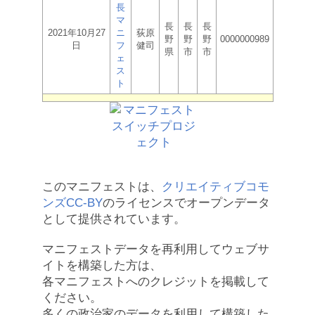
長
マ
長
長
長
2021年10月27
ニ
荻原
野
野
野
0000000989
日
フ
健司
県
市
市
ェ
ス
ト
このマニフェストは、
クリエイティブコモ
ンズCC-BY
のライセンスでオープンデータ
として提供されています。
マニフェストデータを再利用してウェブサ
イトを構築した方は、
各マニフェストへのクレジットを掲載して
ください。
多くの政治家のデータを利用して構築した