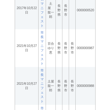
マ
土
長
長
2017年10月22
ニ
屋
野
野
0000000520
日
フ
龍一
県
市
ェ
郎
ス
ト
市
長
マ
百合
長
長
長
2021年10月27
ニ
ゆり
野
野
野
0000000987
日
フ
恵
県
市
市
ェ
ス
ト
市
長
マ
土屋
長
長
長
2021年10月27
ニ
龍一
野
野
野
0000000988
日
フ
郎
県
市
市
ェ
ス
ト
市