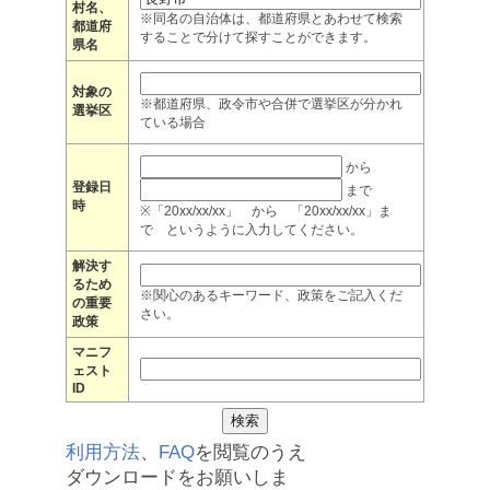
村名、
※同名の自治体は、都道府県とあわせて検索
都道府
することで分けて探すことができます。
県名
対象の
※都道府県、政令市や合併で選挙区が分かれ
選挙区
ている場合
から
登録日
まで
時
※「20xx/xx/xx」 から 「20xx/xx/xx」ま
で というように入力してください。
解決す
るため
※関心のあるキーワード、政策をご記入くだ
の重要
さい。
政策
マニフ
ェスト
ID
利用方法
、
FAQ
を閲覧のうえ
ダウンロードをお願いしま