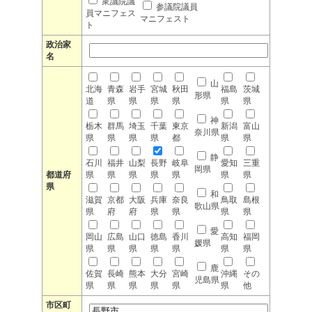
衆議院議
参議院議員
員マニフェス
マニフェスト
ト
政治家
名
山
北海
青森
岩手
宮城
秋田
福島
茨城
形県
道
県
県
県
県
県
県
神
栃木
群馬
埼玉
千葉
東京
新潟
富山
奈川県
県
県
県
県
都
県
県
静
石川
福井
山梨
長野
岐阜
愛知
三重
岡県
都道府
県
県
県
県
県
県
県
県
和
滋賀
京都
大阪
兵庫
奈良
鳥取
島根
歌山県
県
府
府
県
県
県
県
愛
岡山
広島
山口
徳島
香川
高知
福岡
媛県
県
県
県
県
県
県
県
鹿
佐賀
長崎
熊本
大分
宮崎
沖縄
その
児島県
県
県
県
県
県
県
他
市区町