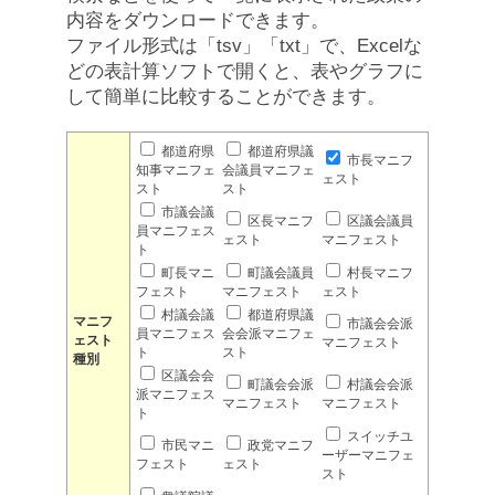
内容をダウンロードできます。
ファイル形式は「tsv」「txt」で、Excelな
どの表計算ソフトで開くと、表やグラフに
して簡単に比較することができます。
都道府県
都道府県議
市長マニフ
知事マニフェ
会議員マニフェ
ェスト
スト
スト
市議会議
区長マニフ
区議会議員
員マニフェス
ェスト
マニフェスト
ト
町長マニ
町議会議員
村長マニフ
フェスト
マニフェスト
ェスト
村議会議
都道府県議
マニフ
市議会会派
員マニフェス
会会派マニフェ
ェスト
マニフェスト
ト
スト
種別
区議会会
町議会会派
村議会会派
派マニフェス
マニフェスト
マニフェスト
ト
スイッチユ
市民マニ
政党マニフ
ーザーマニフェ
フェスト
ェスト
スト