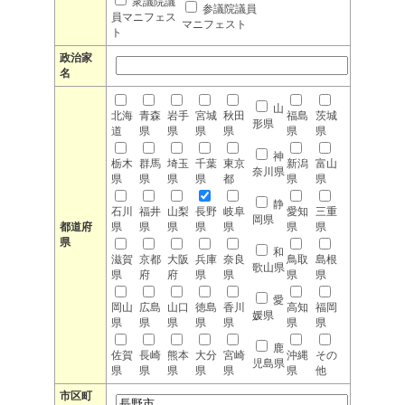
衆議院議
参議院議員
員マニフェス
マニフェスト
ト
政治家
名
山
北海
青森
岩手
宮城
秋田
福島
茨城
形県
道
県
県
県
県
県
県
神
栃木
群馬
埼玉
千葉
東京
新潟
富山
奈川県
県
県
県
県
都
県
県
静
石川
福井
山梨
長野
岐阜
愛知
三重
岡県
都道府
県
県
県
県
県
県
県
県
和
滋賀
京都
大阪
兵庫
奈良
鳥取
島根
歌山県
県
府
府
県
県
県
県
愛
岡山
広島
山口
徳島
香川
高知
福岡
媛県
県
県
県
県
県
県
県
鹿
佐賀
長崎
熊本
大分
宮崎
沖縄
その
児島県
県
県
県
県
県
県
他
市区町