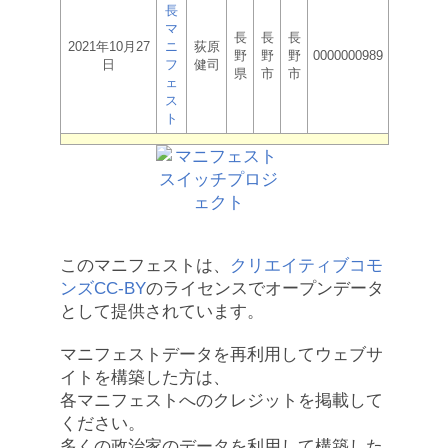
長
マ
長
長
長
2021年10月27
ニ
荻原
野
野
野
0000000989
日
フ
健司
県
市
市
ェ
ス
ト
このマニフェストは、
クリエイティブコモ
ンズCC-BY
のライセンスでオープンデータ
として提供されています。
マニフェストデータを再利用してウェブサ
イトを構築した方は、
各マニフェストへのクレジットを掲載して
ください。
多くの政治家のデータを利用して構築した