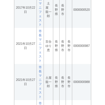
マ
土
長
長
2017年10月22
ニ
屋
野
野
0000000520
日
フ
龍一
県
市
ェ
郎
ス
ト
市
長
マ
百合
長
長
長
2021年10月27
ニ
ゆり
野
野
野
0000000987
日
フ
恵
県
市
市
ェ
ス
ト
市
長
マ
土屋
長
長
長
2021年10月27
ニ
龍一
野
野
野
0000000988
日
フ
郎
県
市
市
ェ
ス
ト
市