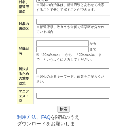
村名、
※同名の自治体は、都道府県とあわせて検索
都道府
することで分けて探すことができます。
県名
対象の
※都道府県、政令市や合併で選挙区が分かれ
選挙区
ている場合
から
登録日
まで
時
※「20xx/xx/xx」 から 「20xx/xx/xx」ま
で というように入力してください。
解決す
るため
※関心のあるキーワード、政策をご記入くだ
の重要
さい。
政策
マニフ
ェスト
ID
利用方法
、
FAQ
を閲覧のうえ
ダウンロードをお願いしま