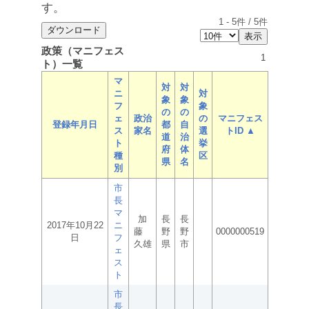
す。
1
-
5
件 /
5
件
政策（マニフェス
1
ト）一覧
マ
対
対
ニ
対
象
象
フ
象
の
の
ェ
政治
の
マニフェス
登録年月日
都
自
ス
家名
選
トID ▲
道
治
ト
挙
府
体
種
区
県
名
別
市
長
マ
加
長
長
2017年10月22
ニ
藤
野
野
0000000519
日
フ
久雄
県
市
ェ
ス
ト
市
長