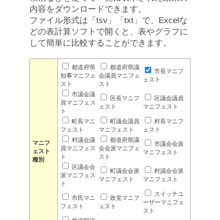
内容をダウンロードできます。
ファイル形式は「tsv」「txt」で、Excelな
どの表計算ソフトで開くと、表やグラフに
して簡単に比較することができます。
都道府県
都道府県議
市長マニフ
知事マニフェ
会議員マニフェ
ェスト
スト
スト
市議会議
区長マニフ
区議会議員
員マニフェス
ェスト
マニフェスト
ト
町長マニ
町議会議員
村長マニフ
フェスト
マニフェスト
ェスト
村議会議
都道府県議
マニフ
市議会会派
員マニフェス
会会派マニフェ
ェスト
マニフェスト
ト
スト
種別
区議会会
町議会会派
村議会会派
派マニフェス
マニフェスト
マニフェスト
ト
スイッチユ
市民マニ
政党マニフ
ーザーマニフェ
フェスト
ェスト
スト