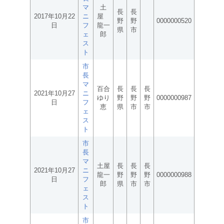
マ
土
長
長
2017年10月22
ニ
屋
野
野
0000000520
日
フ
龍一
県
市
ェ
郎
ス
ト
市
長
マ
百合
長
長
長
2021年10月27
ニ
ゆり
野
野
野
0000000987
日
フ
恵
県
市
市
ェ
ス
ト
市
長
マ
土屋
長
長
長
2021年10月27
ニ
龍一
野
野
野
0000000988
日
フ
郎
県
市
市
ェ
ス
ト
市