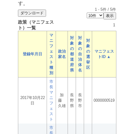
す。
1
-
5
件 /
5
件
政策（マニフェス
1
ト）一覧
マ
対
対
ニ
対
象
象
フ
象
の
の
ェ
政治
の
マニフェス
登録年月日
都
自
ス
家名
選
トID ▲
道
治
ト
挙
府
体
種
区
県
名
別
市
長
マ
加
長
長
2017年10月22
ニ
藤
野
野
0000000519
日
フ
久雄
県
市
ェ
ス
ト
市
長