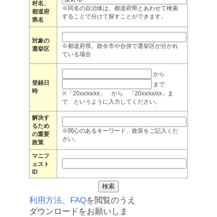
村名、
※同名の自治体は、都道府県とあわせて検索
都道府
することで分けて探すことができます。
県名
対象の
※都道府県、政令市や合併で選挙区が分かれ
選挙区
ている場合
から
登録日
まで
時
※「20xx/xx/xx」 から 「20xx/xx/xx」ま
で というように入力してください。
解決す
るため
※関心のあるキーワード、政策をご記入くだ
の重要
さい。
政策
マニフ
ェスト
ID
利用方法
、
FAQ
を閲覧のうえ
ダウンロードをお願いしま