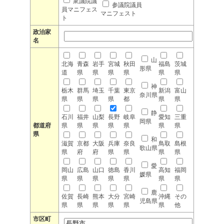
衆議院議
参議院議員
員マニフェス
マニフェスト
ト
政治家
名
山
北海
青森
岩手
宮城
秋田
福島
茨城
形県
道
県
県
県
県
県
県
神
栃木
群馬
埼玉
千葉
東京
新潟
富山
奈川県
県
県
県
県
都
県
県
静
石川
福井
山梨
長野
岐阜
愛知
三重
岡県
都道府
県
県
県
県
県
県
県
県
和
滋賀
京都
大阪
兵庫
奈良
鳥取
島根
歌山県
県
府
府
県
県
県
県
愛
岡山
広島
山口
徳島
香川
高知
福岡
媛県
県
県
県
県
県
県
県
鹿
佐賀
長崎
熊本
大分
宮崎
沖縄
その
児島県
県
県
県
県
県
県
他
市区町