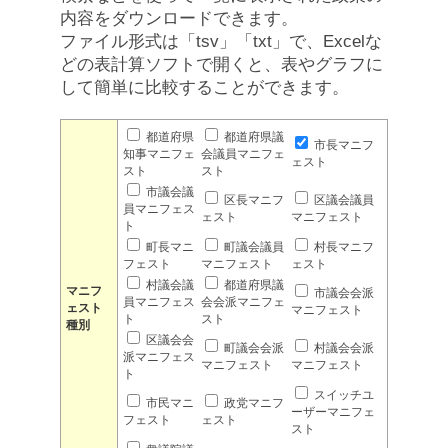
内容をダウンロードできます。
ファイル形式は「tsv」「txt」で、Excelな
どの表計算ソフトで開くと、表やグラフに
して簡単に比較することができます。
都道府県
都道府県議
市長マニフ
知事マニフェ
会議員マニフェ
ェスト
スト
スト
市議会議
区長マニフ
区議会議員
員マニフェス
ェスト
マニフェスト
ト
町長マニ
町議会議員
村長マニフ
フェスト
マニフェスト
ェスト
村議会議
都道府県議
マニフ
市議会会派
員マニフェス
会会派マニフェ
ェスト
マニフェスト
ト
スト
種別
区議会会
町議会会派
村議会会派
派マニフェス
マニフェスト
マニフェスト
ト
スイッチユ
市民マニ
政党マニフ
ーザーマニフェ
フェスト
ェスト
スト