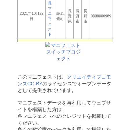
長
マ
長
長
長
2021年10月27
ニ
荻原
野
野
野
0000000989
日
フ
健司
県
市
市
ェ
ス
ト
このマニフェストは、
クリエイティブコモ
ンズCC-BY
のライセンスでオープンデータ
として提供されています。
マニフェストデータを再利用してウェブサ
イトを構築した方は、
各マニフェストへのクレジットを掲載して
ください。
多くの政治家のデータを利用して構築した