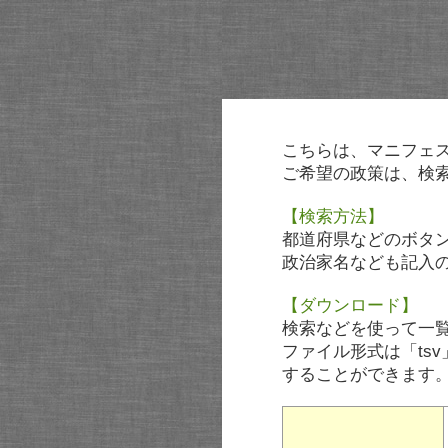
こちらは、マニフェ
ご希望の政策は、検
【検索方法】
都道府県などのボタ
政治家名なども記入
【ダウンロード】
検索などを使って一
ファイル形式は「tsv
することができます