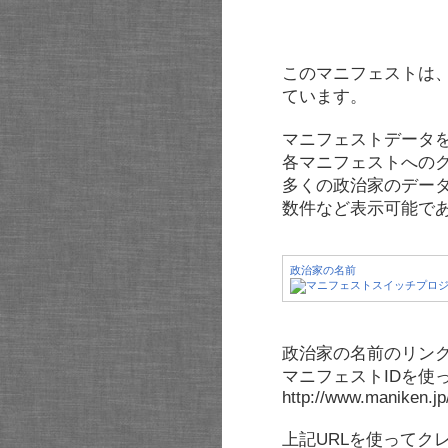
このマニフェストは
ています。
マニフェストデータ
各マニフェストへの
多くの政治家のデー
数件など表示可能で
政治家の名前
政治家の名前のリンク
マニフェストIDを使
http://www.maniken.j
上記URLを使ってク