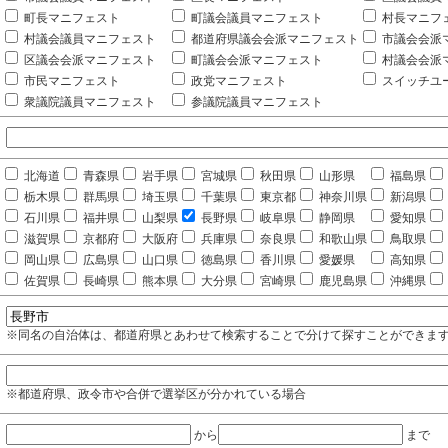
町長マニフェスト
町議会議員マニフェスト
村長マニフ
村議会議員マニフェスト
都道府県議会会派マニフェスト
市議会会派
区議会会派マニフェスト
町議会会派マニフェスト
村議会会派
市民マニフェスト
政党マニフェスト
スイッチユ
衆議院議員マニフェスト
参議院議員マニフェスト
北海道
青森県
岩手県
宮城県
秋田県
山形県
福島県
栃木県
群馬県
埼玉県
千葉県
東京都
神奈川県
新潟県
石川県
福井県
山梨県
長野県
岐阜県
静岡県
愛知県
滋賀県
京都府
大阪府
兵庫県
奈良県
和歌山県
鳥取県
岡山県
広島県
山口県
徳島県
香川県
愛媛県
高知県
佐賀県
長崎県
熊本県
大分県
宮崎県
鹿児島県
沖縄県
※同名の自治体は、都道府県とあわせて検索することで分けて探すことができま
※都道府県、政令市や合併で選挙区が分かれている場合
から
まで