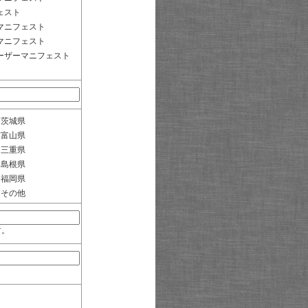
ェスト
マニフェスト
マニフェスト
ーザーマニフェスト
茨城県
富山県
三重県
島根県
福岡県
その他
す。