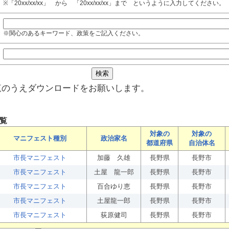
※「20xx/xx/xx」 から 「20xx/xx/xx」まで というように入力してください。
※関心のあるキーワード、政策をご記入ください。
覧のうえダウンロードをお願いします。
覧
対象の
対象の
マニフェスト種別
政治家名
都道府県
自治体名
市長マニフェスト
加藤 久雄
長野県
長野市
市長マニフェスト
土屋 龍一郎
長野県
長野市
市長マニフェスト
百合ゆり恵
長野県
長野市
市長マニフェスト
土屋龍一郎
長野県
長野市
市長マニフェスト
荻原健司
長野県
長野市