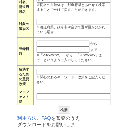
村名、
※同名の自治体は、都道府県とあわせて検索
都道府
することで分けて探すことができます。
県名
対象の
※都道府県、政令市や合併で選挙区が分かれ
選挙区
ている場合
から
登録日
まで
時
※「20xx/xx/xx」 から 「20xx/xx/xx」ま
で というように入力してください。
解決す
るため
※関心のあるキーワード、政策をご記入くだ
の重要
さい。
政策
マニフ
ェスト
ID
利用方法
、
FAQ
を閲覧のうえ
ダウンロードをお願いしま