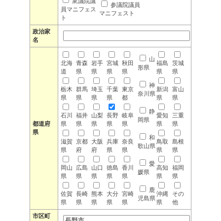
衆議院議
参議院議員
員マニフェス
マニフェスト
ト
政治家
名
山
北海
青森
岩手
宮城
秋田
福島
茨城
形県
道
県
県
県
県
県
県
神
栃木
群馬
埼玉
千葉
東京
新潟
富山
奈川県
県
県
県
県
都
県
県
静
石川
福井
山梨
長野
岐阜
愛知
三重
岡県
都道府
県
県
県
県
県
県
県
県
和
滋賀
京都
大阪
兵庫
奈良
鳥取
島根
歌山県
県
府
府
県
県
県
県
愛
岡山
広島
山口
徳島
香川
高知
福岡
媛県
県
県
県
県
県
県
県
鹿
佐賀
長崎
熊本
大分
宮崎
沖縄
その
児島県
県
県
県
県
県
県
他
市区町