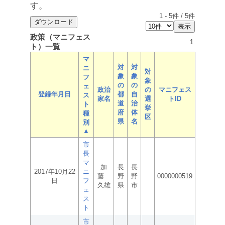
す。
1
-
5
件 /
5
件
政策（マニフェス
1
ト）一覧
マ
対
対
ニ
対
象
象
フ
象
の
の
ェ
政治
の
マニフェス
登録年月日
都
自
ス
家名
選
トID
道
治
ト
挙
府
体
種
区
県
名
別
▲
市
長
マ
加
長
長
2017年10月22
ニ
藤
野
野
0000000519
日
フ
久雄
県
市
ェ
ス
ト
市