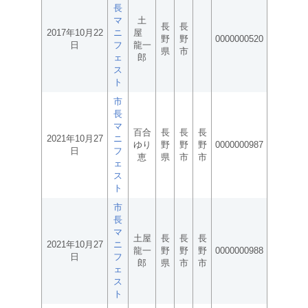
長
マ
土
長
長
2017年10月22
ニ
屋
野
野
0000000520
日
フ
龍一
県
市
ェ
郎
ス
ト
市
長
マ
百合
長
長
長
2021年10月27
ニ
ゆり
野
野
野
0000000987
日
フ
恵
県
市
市
ェ
ス
ト
市
長
マ
土屋
長
長
長
2021年10月27
ニ
龍一
野
野
野
0000000988
日
フ
郎
県
市
市
ェ
ス
ト