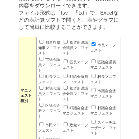
内容をダウンロードできます。
ファイル形式は「tsv」「txt」で、Excelな
どの表計算ソフトで開くと、表やグラフに
して簡単に比較することができます。
都道府県
都道府県議
市長マニフ
知事マニフェ
会議員マニフェ
ェスト
スト
スト
市議会議
区長マニフ
区議会議員
員マニフェス
ェスト
マニフェスト
ト
町長マニ
町議会議員
村長マニフ
フェスト
マニフェスト
ェスト
村議会議
都道府県議
マニフ
市議会会派
員マニフェス
会会派マニフェ
ェスト
マニフェスト
ト
スト
種別
区議会会
町議会会派
村議会会派
派マニフェス
マニフェスト
マニフェスト
ト
スイッチユ
市民マニ
政党マニフ
ーザーマニフェ
フェスト
ェスト
スト