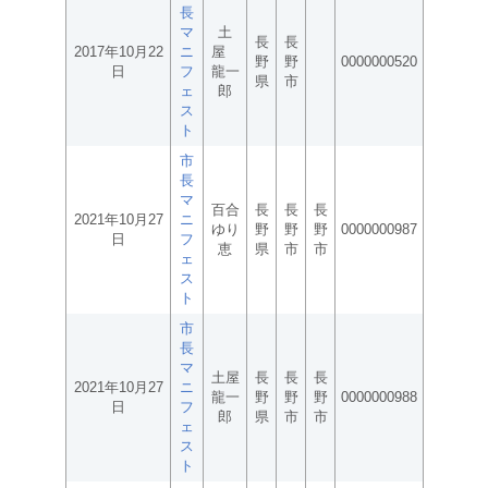
長
マ
土
長
長
2017年10月22
ニ
屋
野
野
0000000520
日
フ
龍一
県
市
ェ
郎
ス
ト
市
長
マ
百合
長
長
長
2021年10月27
ニ
ゆり
野
野
野
0000000987
日
フ
恵
県
市
市
ェ
ス
ト
市
長
マ
土屋
長
長
長
2021年10月27
ニ
龍一
野
野
野
0000000988
日
フ
郎
県
市
市
ェ
ス
ト