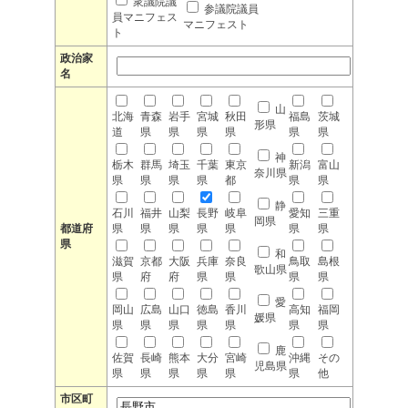
衆議院議
参議院議員
員マニフェス
マニフェスト
ト
政治家
名
山
北海
青森
岩手
宮城
秋田
福島
茨城
形県
道
県
県
県
県
県
県
神
栃木
群馬
埼玉
千葉
東京
新潟
富山
奈川県
県
県
県
県
都
県
県
静
石川
福井
山梨
長野
岐阜
愛知
三重
岡県
都道府
県
県
県
県
県
県
県
県
和
滋賀
京都
大阪
兵庫
奈良
鳥取
島根
歌山県
県
府
府
県
県
県
県
愛
岡山
広島
山口
徳島
香川
高知
福岡
媛県
県
県
県
県
県
県
県
鹿
佐賀
長崎
熊本
大分
宮崎
沖縄
その
児島県
県
県
県
県
県
県
他
市区町