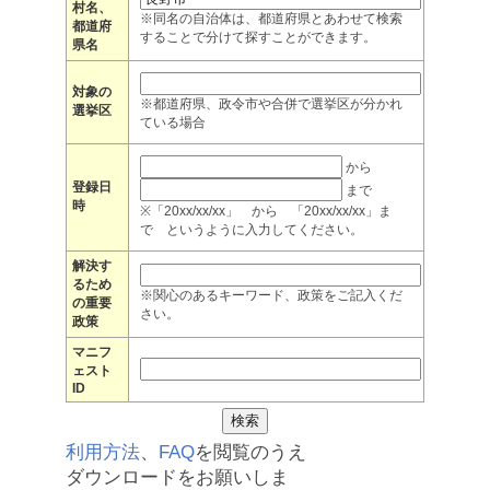
村名、
※同名の自治体は、都道府県とあわせて検索
都道府
することで分けて探すことができます。
県名
対象の
※都道府県、政令市や合併で選挙区が分かれ
選挙区
ている場合
から
登録日
まで
時
※「20xx/xx/xx」 から 「20xx/xx/xx」ま
で というように入力してください。
解決す
るため
※関心のあるキーワード、政策をご記入くだ
の重要
さい。
政策
マニフ
ェスト
ID
利用方法
、
FAQ
を閲覧のうえ
ダウンロードをお願いしま