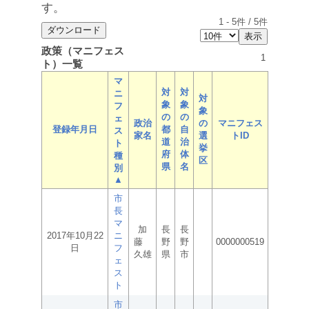
す。
1
-
5
件 /
5
件
政策（マニフェス
1
ト）一覧
マ
対
対
ニ
対
象
象
フ
象
の
の
ェ
政治
の
マニフェス
登録年月日
都
自
ス
家名
選
トID
道
治
ト
挙
府
体
種
区
県
名
別
▲
市
長
マ
加
長
長
2017年10月22
ニ
藤
野
野
0000000519
日
フ
久雄
県
市
ェ
ス
ト
市