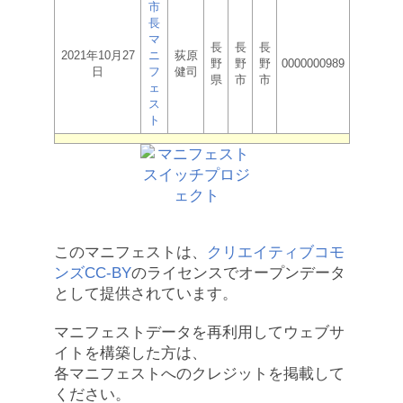
市
長
マ
長
長
長
2021年10月27
ニ
荻原
野
野
野
0000000989
日
フ
健司
県
市
市
ェ
ス
ト
このマニフェストは、
クリエイティブコモ
ンズCC-BY
のライセンスでオープンデータ
として提供されています。
マニフェストデータを再利用してウェブサ
イトを構築した方は、
各マニフェストへのクレジットを掲載して
ください。