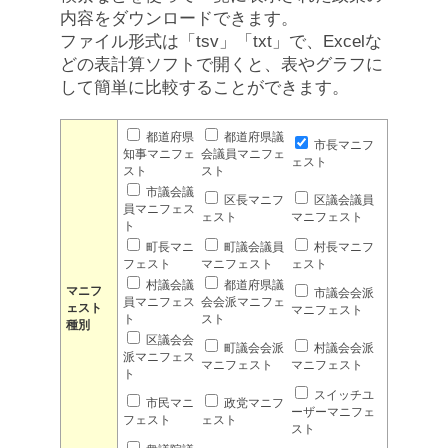
内容をダウンロードできます。
ファイル形式は「tsv」「txt」で、Excelな
どの表計算ソフトで開くと、表やグラフに
して簡単に比較することができます。
都道府県
都道府県議
市長マニフ
知事マニフェ
会議員マニフェ
ェスト
スト
スト
市議会議
区長マニフ
区議会議員
員マニフェス
ェスト
マニフェスト
ト
町長マニ
町議会議員
村長マニフ
フェスト
マニフェスト
ェスト
村議会議
都道府県議
マニフ
市議会会派
員マニフェス
会会派マニフェ
ェスト
マニフェスト
ト
スト
種別
区議会会
町議会会派
村議会会派
派マニフェス
マニフェスト
マニフェスト
ト
スイッチユ
市民マニ
政党マニフ
ーザーマニフェ
フェスト
ェスト
スト