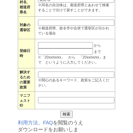
村名、
※同名の自治体は、都道府県とあわせて検索
都道府
することで分けて探すことができます。
県名
対象の
※都道府県、政令市や合併で選挙区が分かれ
選挙区
ている場合
から
登録日
まで
時
※「20xx/xx/xx」 から 「20xx/xx/xx」ま
で というように入力してください。
解決す
るため
※関心のあるキーワード、政策をご記入くだ
の重要
さい。
政策
マニフ
ェスト
ID
利用方法
、
FAQ
を閲覧のうえ
ダウンロードをお願いしま