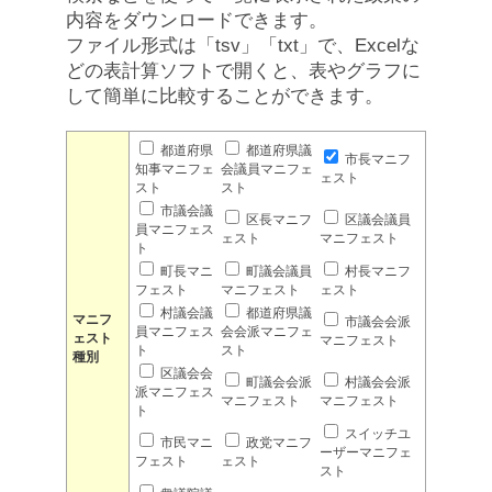
内容をダウンロードできます。
ファイル形式は「tsv」「txt」で、Excelな
どの表計算ソフトで開くと、表やグラフに
して簡単に比較することができます。
都道府県
都道府県議
市長マニフ
知事マニフェ
会議員マニフェ
ェスト
スト
スト
市議会議
区長マニフ
区議会議員
員マニフェス
ェスト
マニフェスト
ト
町長マニ
町議会議員
村長マニフ
フェスト
マニフェスト
ェスト
村議会議
都道府県議
マニフ
市議会会派
員マニフェス
会会派マニフェ
ェスト
マニフェスト
ト
スト
種別
区議会会
町議会会派
村議会会派
派マニフェス
マニフェスト
マニフェスト
ト
スイッチユ
市民マニ
政党マニフ
ーザーマニフェ
フェスト
ェスト
スト