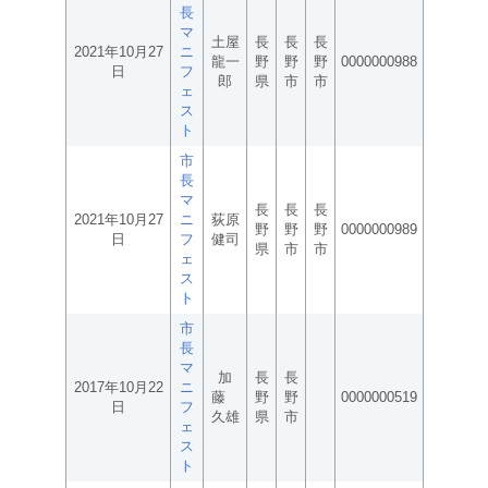
長
マ
土屋
長
長
長
2021年10月27
ニ
龍一
野
野
野
0000000988
日
フ
郎
県
市
市
ェ
ス
ト
市
長
マ
長
長
長
2021年10月27
ニ
荻原
野
野
野
0000000989
日
フ
健司
県
市
市
ェ
ス
ト
市
長
マ
加
長
長
2017年10月22
ニ
藤
野
野
0000000519
日
フ
久雄
県
市
ェ
ス
ト