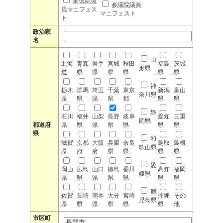
衆議院議
参議院議員
員マニフェス
マニフェスト
ト
政治家
名
山
北海
青森
岩手
宮城
秋田
福島
茨城
形県
道
県
県
県
県
県
県
神
栃木
群馬
埼玉
千葉
東京
新潟
富山
奈川県
県
県
県
県
都
県
県
静
石川
福井
山梨
長野
岐阜
愛知
三重
岡県
都道府
県
県
県
県
県
県
県
県
和
滋賀
京都
大阪
兵庫
奈良
鳥取
島根
歌山県
県
府
府
県
県
県
県
愛
岡山
広島
山口
徳島
香川
高知
福岡
媛県
県
県
県
県
県
県
県
鹿
佐賀
長崎
熊本
大分
宮崎
沖縄
その
児島県
県
県
県
県
県
県
他
市区町