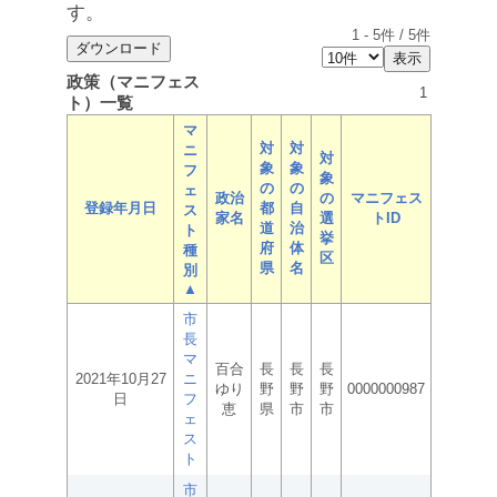
す。
1
-
5
件 /
5
件
政策（マニフェス
1
ト）一覧
マ
対
対
ニ
対
象
象
フ
象
の
の
ェ
政治
の
マニフェス
登録年月日
都
自
ス
家名
選
トID
道
治
ト
挙
府
体
種
区
県
名
別
▲
市
長
マ
百合
長
長
長
2021年10月27
ニ
ゆり
野
野
野
0000000987
日
フ
恵
県
市
市
ェ
ス
ト
市