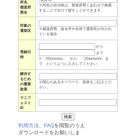
村名、
※同名の自治体は、都道府県とあわせて検索
都道府
することで分けて探すことができます。
県名
対象の
※都道府県、政令市や合併で選挙区が分かれ
選挙区
ている場合
から
登録日
まで
時
※「20xx/xx/xx」 から 「20xx/xx/xx」ま
で というように入力してください。
解決す
るため
※関心のあるキーワード、政策をご記入くだ
の重要
さい。
政策
マニフ
ェスト
ID
利用方法
、
FAQ
を閲覧のうえ
ダウンロードをお願いしま