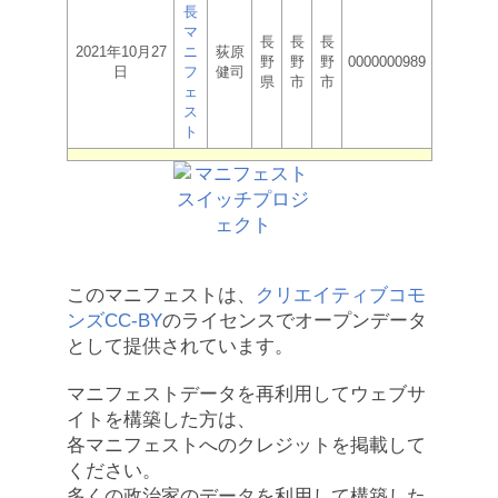
長
マ
長
長
長
2021年10月27
ニ
荻原
野
野
野
0000000989
日
フ
健司
県
市
市
ェ
ス
ト
このマニフェストは、
クリエイティブコモ
ンズCC-BY
のライセンスでオープンデータ
として提供されています。
マニフェストデータを再利用してウェブサ
イトを構築した方は、
各マニフェストへのクレジットを掲載して
ください。
多くの政治家のデータを利用して構築した