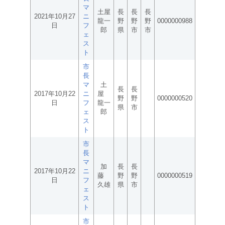
マ
土屋
長
長
長
2021年10月27
ニ
龍一
野
野
野
0000000988
日
フ
郎
県
市
市
ェ
ス
ト
市
長
マ
土
長
長
2017年10月22
ニ
屋
野
野
0000000520
日
フ
龍一
県
市
ェ
郎
ス
ト
市
長
マ
加
長
長
2017年10月22
ニ
藤
野
野
0000000519
日
フ
久雄
県
市
ェ
ス
ト
市