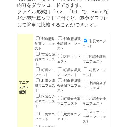
内容をダウンロードできます。
ファイル形式は「tsv」「txt」で、Excelな
どの表計算ソフトで開くと、表やグラフに
して簡単に比較することができます。
都道府県
都道府県議
市長マニフ
知事マニフェ
会議員マニフェ
ェスト
スト
スト
市議会議
区長マニフ
区議会議員
員マニフェス
ェスト
マニフェスト
ト
町長マニ
町議会議員
村長マニフ
フェスト
マニフェスト
ェスト
村議会議
都道府県議
マニフ
市議会会派
員マニフェス
会会派マニフェ
ェスト
マニフェスト
ト
スト
種別
区議会会
町議会会派
村議会会派
派マニフェス
マニフェスト
マニフェスト
ト
スイッチユ
市民マニ
政党マニフ
ーザーマニフェ
フェスト
ェスト
スト