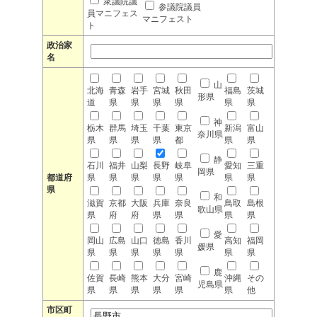
衆議院議
参議院議員
員マニフェス
マニフェスト
ト
政治家
名
山
北海
青森
岩手
宮城
秋田
福島
茨城
形県
道
県
県
県
県
県
県
神
栃木
群馬
埼玉
千葉
東京
新潟
富山
奈川県
県
県
県
県
都
県
県
静
石川
福井
山梨
長野
岐阜
愛知
三重
岡県
都道府
県
県
県
県
県
県
県
県
和
滋賀
京都
大阪
兵庫
奈良
鳥取
島根
歌山県
県
府
府
県
県
県
県
愛
岡山
広島
山口
徳島
香川
高知
福岡
媛県
県
県
県
県
県
県
県
鹿
佐賀
長崎
熊本
大分
宮崎
沖縄
その
児島県
県
県
県
県
県
県
他
市区町