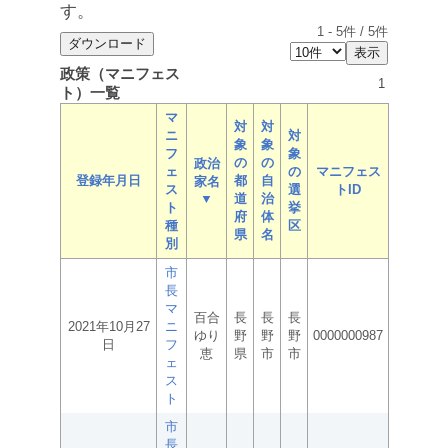
す。
1
-
5
件 /
5
件
政策（マニフェス
1
ト）一覧
マ
対
対
ニ
対
象
象
フ
象
の
の
政治
ェ
の
マニフェス
登録年月日
都
自
家名
ス
選
トID
▼
道
治
ト
挙
府
体
種
区
県
名
別
市
長
マ
百合
長
長
長
2021年10月27
ニ
ゆり
野
野
野
0000000987
日
フ
恵
県
市
市
ェ
ス
ト
市
長