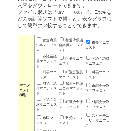
内容をダウンロードできます。
ファイル形式は「tsv」「txt」で、Excelな
どの表計算ソフトで開くと、表やグラフに
して簡単に比較することができます。
都道府県
都道府県議
市長マニフ
知事マニフェ
会議員マニフェ
ェスト
スト
スト
市議会議
区長マニフ
区議会議員
員マニフェス
ェスト
マニフェスト
ト
町長マニ
町議会議員
村長マニフ
フェスト
マニフェスト
ェスト
村議会議
都道府県議
マニフ
市議会会派
員マニフェス
会会派マニフェ
ェスト
マニフェスト
ト
スト
種別
区議会会
町議会会派
村議会会派
派マニフェス
マニフェスト
マニフェスト
ト
スイッチユ
市民マニ
政党マニフ
ーザーマニフェ
フェスト
ェスト
スト