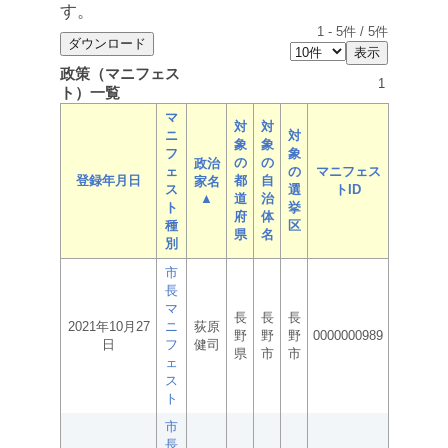
す。
1
-
5
件 /
5
件
政策（マニフェス
1
ト）一覧
マ
対
対
ニ
対
象
象
フ
象
の
の
政治
ェ
の
マニフェス
登録年月日
都
自
家名
ス
選
トID
▲
道
治
ト
挙
府
体
種
区
県
名
別
市
長
マ
長
長
長
2021年10月27
ニ
荻原
野
野
野
0000000989
日
フ
健司
県
市
市
ェ
ス
ト
市
長