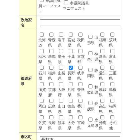
衆議院議
参議院議員
員マニフェス
マニフェスト
ト
政治家
名
山
北海
青森
岩手
宮城
秋田
福島
茨城
形県
道
県
県
県
県
県
県
神
栃木
群馬
埼玉
千葉
東京
新潟
富山
奈川県
県
県
県
県
都
県
県
静
石川
福井
山梨
長野
岐阜
愛知
三重
岡県
都道府
県
県
県
県
県
県
県
県
和
滋賀
京都
大阪
兵庫
奈良
鳥取
島根
歌山県
県
府
府
県
県
県
県
愛
岡山
広島
山口
徳島
香川
高知
福岡
媛県
県
県
県
県
県
県
県
鹿
佐賀
長崎
熊本
大分
宮崎
沖縄
その
児島県
県
県
県
県
県
県
他
市区町