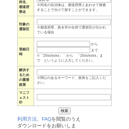
村名、
※同名の自治体は、都道府県とあわせて検索
都道府
することで分けて探すことができます。
県名
対象の
※都道府県、政令市や合併で選挙区が分かれ
選挙区
ている場合
から
登録日
まで
時
※「20xx/xx/xx」 から 「20xx/xx/xx」ま
で というように入力してください。
解決す
るため
※関心のあるキーワード、政策をご記入くだ
の重要
さい。
政策
マニフ
ェスト
ID
利用方法
、
FAQ
を閲覧のうえ
ダウンロードをお願いしま