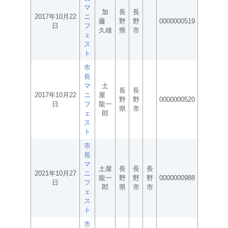
マ
加
長
長
2017年10月22
ニ
藤
野
野
0000000519
日
フ
久雄
県
市
ェ
ス
ト
市
長
マ
土
長
長
2017年10月22
ニ
屋
野
野
0000000520
日
フ
龍一
県
市
ェ
郎
ス
ト
市
長
マ
土屋
長
長
長
2021年10月27
ニ
龍一
野
野
野
0000000988
日
フ
郎
県
市
市
ェ
ス
ト
市