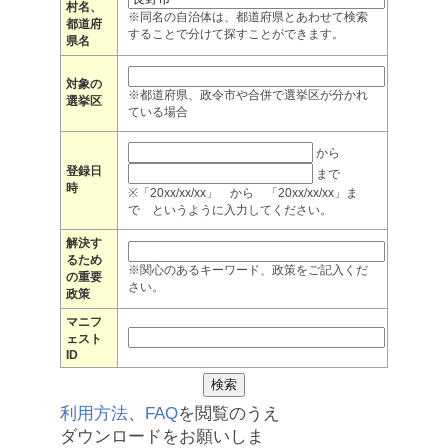
村名、
※同名の自治体は、都道府県とあわせて検索
都道府
することで分けて探すことができます。
県名
対象の
※都道府県、政令市や合併で選挙区が分かれ
選挙区
ている場合
から
登録日
まで
時
※「20xx/xx/xx」 から 「20xx/xx/xx」ま
で というように入力してください。
解決す
るため
※関心のあるキーワード、政策をご記入くだ
の重要
さい。
政策
マニフ
ェスト
ID
利用方法
、
FAQ
を閲覧のうえ
ダウンロードをお願いしま