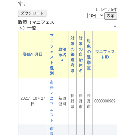
す。
1
-
5
件 /
5
件
政策（マニフェス
1
ト）一覧
マ
対
対
ニ
対
象
象
フ
象
の
の
政治
ェ
の
マニフェス
登録年月日
都
自
家名
ス
選
トID
▲
道
治
ト
挙
府
体
種
区
県
名
別
市
長
マ
長
長
長
2021年10月27
ニ
荻原
野
野
野
0000000989
日
フ
健司
県
市
市
ェ
ス
ト
市
長