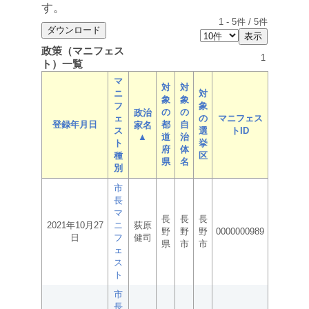
す。
1
-
5
件 /
5
件
政策（マニフェス
1
ト）一覧
マ
対
対
ニ
対
象
象
フ
象
の
の
政治
ェ
の
マニフェス
登録年月日
都
自
家名
ス
選
トID
▲
道
治
ト
挙
府
体
種
区
県
名
別
市
長
マ
長
長
長
2021年10月27
ニ
荻原
野
野
野
0000000989
日
フ
健司
県
市
市
ェ
ス
ト
市
長