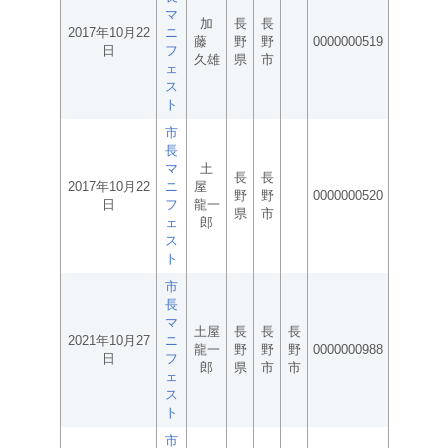
マ
加
長
長
2017年10月22
ニ
藤
野
野
0000000519
日
フ
久雄
県
市
ェ
ス
ト
市
長
マ
土
長
長
2017年10月22
ニ
屋
野
野
0000000520
日
フ
龍一
県
市
ェ
郎
ス
ト
市
長
マ
土屋
長
長
長
2021年10月27
ニ
龍一
野
野
野
0000000988
日
フ
郎
県
市
市
ェ
ス
ト
市