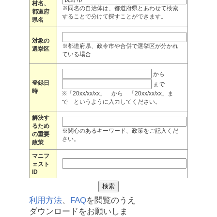
村名、
※同名の自治体は、都道府県とあわせて検索
都道府
することで分けて探すことができます。
県名
対象の
※都道府県、政令市や合併で選挙区が分かれ
選挙区
ている場合
から
登録日
まで
時
※「20xx/xx/xx」 から 「20xx/xx/xx」ま
で というように入力してください。
解決す
るため
※関心のあるキーワード、政策をご記入くだ
の重要
さい。
政策
マニフ
ェスト
ID
利用方法
、
FAQ
を閲覧のうえ
ダウンロードをお願いしま