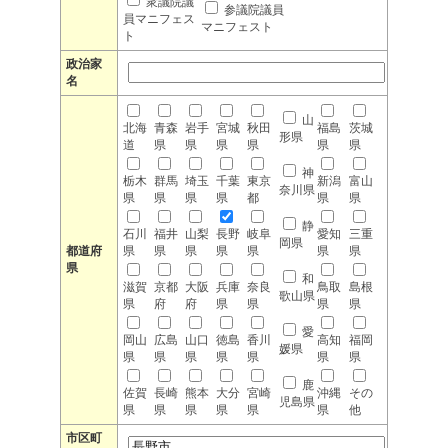
衆議院議
参議院議員
員マニフェス
マニフェスト
ト
政治家
名
山
北海
青森
岩手
宮城
秋田
福島
茨城
形県
道
県
県
県
県
県
県
神
栃木
群馬
埼玉
千葉
東京
新潟
富山
奈川県
県
県
県
県
都
県
県
静
石川
福井
山梨
長野
岐阜
愛知
三重
岡県
都道府
県
県
県
県
県
県
県
県
和
滋賀
京都
大阪
兵庫
奈良
鳥取
島根
歌山県
県
府
府
県
県
県
県
愛
岡山
広島
山口
徳島
香川
高知
福岡
媛県
県
県
県
県
県
県
県
鹿
佐賀
長崎
熊本
大分
宮崎
沖縄
その
児島県
県
県
県
県
県
県
他
市区町