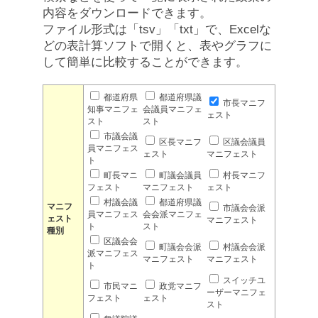
内容をダウンロードできます。
ファイル形式は「tsv」「txt」で、Excelな
どの表計算ソフトで開くと、表やグラフに
して簡単に比較することができます。
都道府県
都道府県議
市長マニフ
知事マニフェ
会議員マニフェ
ェスト
スト
スト
市議会議
区長マニフ
区議会議員
員マニフェス
ェスト
マニフェスト
ト
町長マニ
町議会議員
村長マニフ
フェスト
マニフェスト
ェスト
村議会議
都道府県議
マニフ
市議会会派
員マニフェス
会会派マニフェ
ェスト
マニフェスト
ト
スト
種別
区議会会
町議会会派
村議会会派
派マニフェス
マニフェスト
マニフェスト
ト
スイッチユ
市民マニ
政党マニフ
ーザーマニフェ
フェスト
ェスト
スト