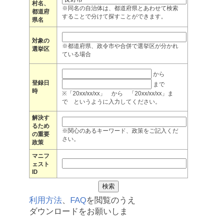
村名、
※同名の自治体は、都道府県とあわせて検索
都道府
することで分けて探すことができます。
県名
対象の
※都道府県、政令市や合併で選挙区が分かれ
選挙区
ている場合
から
登録日
まで
時
※「20xx/xx/xx」 から 「20xx/xx/xx」ま
で というように入力してください。
解決す
るため
※関心のあるキーワード、政策をご記入くだ
の重要
さい。
政策
マニフ
ェスト
ID
利用方法
、
FAQ
を閲覧のうえ
ダウンロードをお願いしま