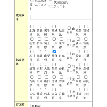
衆議院議
参議院議員
員マニフェス
マニフェスト
ト
政治家
名
山
北海
青森
岩手
宮城
秋田
福島
茨城
形県
道
県
県
県
県
県
県
神
栃木
群馬
埼玉
千葉
東京
新潟
富山
奈川県
県
県
県
県
都
県
県
静
石川
福井
山梨
長野
岐阜
愛知
三重
岡県
都道府
県
県
県
県
県
県
県
県
和
滋賀
京都
大阪
兵庫
奈良
鳥取
島根
歌山県
県
府
府
県
県
県
県
愛
岡山
広島
山口
徳島
香川
高知
福岡
媛県
県
県
県
県
県
県
県
鹿
佐賀
長崎
熊本
大分
宮崎
沖縄
その
児島県
県
県
県
県
県
県
他
市区町