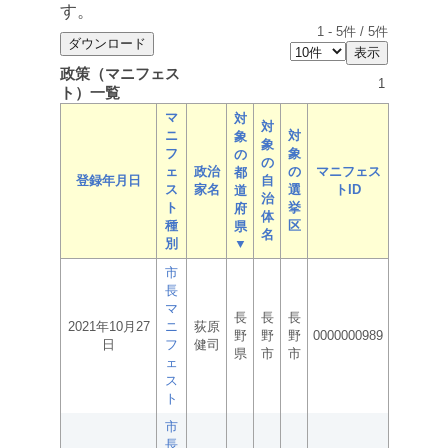
す。
1
-
5
件 /
5
件
政策（マニフェス
1
ト）一覧
マ
対
対
ニ
対
象
象
フ
象
の
の
ェ
政治
の
マニフェス
都
登録年月日
自
ス
家名
選
トID
道
治
ト
挙
府
体
種
区
県
名
別
▼
市
長
マ
長
長
長
2021年10月27
ニ
荻原
野
野
野
0000000989
日
フ
健司
県
市
市
ェ
ス
ト
市
長