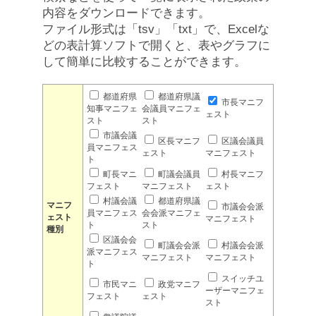
内容をダウンロードできます。
ファイル形式は「tsv」「txt」で、Excelな
どの表計算ソフトで開くと、表やグラフに
して簡単に比較することができます。
都道府県
都道府県議
市長マニフ
知事マニフェ
会議員マニフェ
ェスト
スト
スト
市議会議
区長マニフ
区議会議員
員マニフェス
ェスト
マニフェスト
ト
町長マニ
町議会議員
村長マニフ
フェスト
マニフェスト
ェスト
村議会議
都道府県議
マニフ
市議会会派
員マニフェス
会会派マニフェ
ェスト
マニフェスト
ト
スト
種別
区議会会
町議会会派
村議会会派
派マニフェス
マニフェスト
マニフェスト
ト
スイッチユ
市民マニ
政党マニフ
ーザーマニフェ
フェスト
ェスト
スト