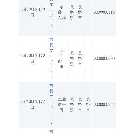
マ
加
長
長
2017年10月22
ニ
藤
野
野
0000000519
日
フ
久雄
県
市
ェ
ス
ト
市
長
マ
土
長
長
2017年10月22
ニ
屋
野
野
0000000520
日
フ
龍一
県
市
ェ
郎
ス
ト
市
長
マ
土屋
長
長
長
2021年10月27
ニ
龍一
野
野
野
0000000988
日
フ
郎
県
市
市
ェ
ス
ト
市