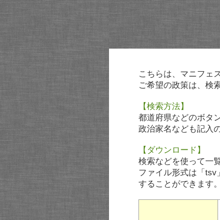
こちらは、マニフェ
ご希望の政策は、検
【検索方法】
都道府県などのボタ
政治家名なども記入
【ダウンロード】
検索などを使って一
ファイル形式は「tsv
することができます