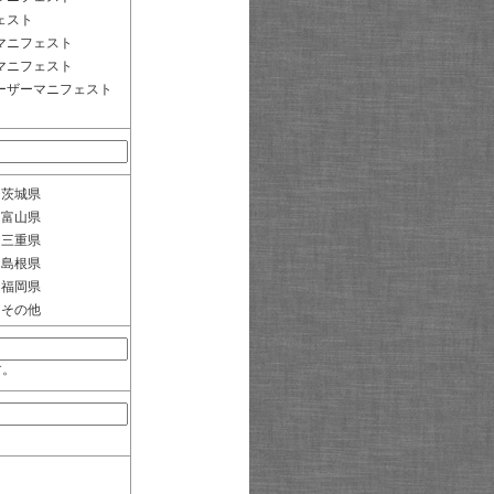
ェスト
マニフェスト
マニフェスト
ーザーマニフェスト
茨城県
富山県
三重県
島根県
福岡県
その他
す。