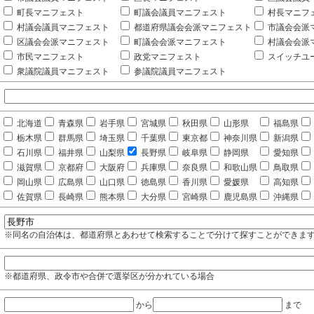
町長マニフェスト
町議会議員マニフェスト
村長マニフ
村議会議員マニフェスト
都道府県議会会派マニフェスト
市議会会派
区議会会派マニフェスト
町議会会派マニフェスト
村議会会派
市民マニフェスト
政党マニフェスト
スイッチユ
衆議院議員マニフェスト
参議院議員マニフェスト
北海道
青森県
岩手県
宮城県
秋田県
山形県
福島県
栃木県
群馬県
埼玉県
千葉県
東京都
神奈川県
新潟県
石川県
福井県
山梨県
長野県
岐阜県
静岡県
愛知県
滋賀県
京都府
大阪府
兵庫県
奈良県
和歌山県
鳥取県
岡山県
広島県
山口県
徳島県
香川県
愛媛県
高知県
佐賀県
長崎県
熊本県
大分県
宮崎県
鹿児島県
沖縄県
※同名の自治体は、都道府県とあわせて検索することで分けて探すことができま
※都道府県、政令市や合併で選挙区が分かれている場合
から
まで