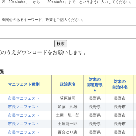
※「20xx/xx/xx」 から 「20xx/xx/xx」まで というように入力してください。
※関心のあるキーワード、政策をご記入ください。
覧のうえダウンロードをお願いします。
覧
対象の
対象の
マニフェスト種別
政治家名
都道府県
自治体名
▲
市長マニフェスト
荻原健司
長野県
長野市
市長マニフェスト
加藤 久雄
長野県
長野市
市長マニフェスト
土屋 龍一郎
長野県
長野市
市長マニフェスト
土屋龍一郎
長野県
長野市
市長マニフェスト
百合ゆり恵
長野県
長野市