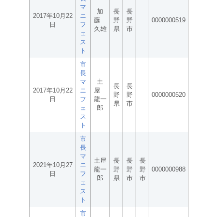
マ
加
長
長
2017年10月22
ニ
藤
野
野
0000000519
日
フ
久雄
県
市
ェ
ス
ト
市
長
マ
土
長
長
2017年10月22
ニ
屋
野
野
0000000520
日
フ
龍一
県
市
ェ
郎
ス
ト
市
長
マ
土屋
長
長
長
2021年10月27
ニ
龍一
野
野
野
0000000988
日
フ
郎
県
市
市
ェ
ス
ト
市