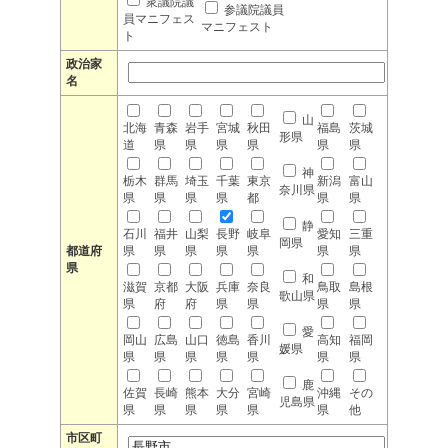
衆議院議
参議院議員
員マニフェス
マニフェスト
ト
政治家
名
山
北海
青森
岩手
宮城
秋田
福島
茨城
形県
道
県
県
県
県
県
県
神
栃木
群馬
埼玉
千葉
東京
新潟
富山
奈川県
県
県
県
県
都
県
県
静
石川
福井
山梨
長野
岐阜
愛知
三重
岡県
都道府
県
県
県
県
県
県
県
県
和
滋賀
京都
大阪
兵庫
奈良
鳥取
島根
歌山県
県
府
府
県
県
県
県
愛
岡山
広島
山口
徳島
香川
高知
福岡
媛県
県
県
県
県
県
県
県
鹿
佐賀
長崎
熊本
大分
宮崎
沖縄
その
児島県
県
県
県
県
県
県
他
市区町