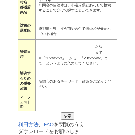
村名、
※同名の自治体は、都道府県とあわせて検索
都道府
することで分けて探すことができます。
県名
対象の
※都道府県、政令市や合併で選挙区が分かれ
選挙区
ている場合
から
登録日
まで
時
※「20xx/xx/xx」 から 「20xx/xx/xx」ま
で というように入力してください。
解決す
るため
※関心のあるキーワード、政策をご記入くだ
の重要
さい。
政策
マニフ
ェスト
ID
利用方法
、
FAQ
を閲覧のうえ
ダウンロードをお願いしま