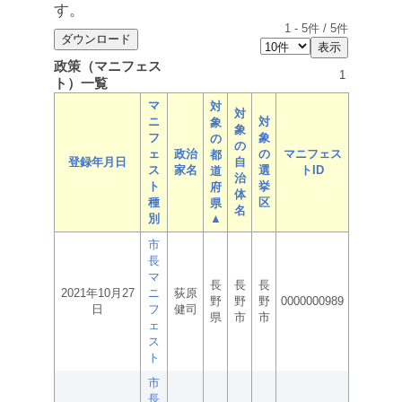
す。
1
-
5
件 /
5
件
政策（マニフェス
1
ト）一覧
マ
対
対
ニ
対
象
象
フ
象
の
の
ェ
政治
の
マニフェス
都
登録年月日
自
ス
家名
選
トID
道
治
ト
挙
府
体
種
区
県
名
別
▲
市
長
マ
長
長
長
2021年10月27
ニ
荻原
野
野
野
0000000989
日
フ
健司
県
市
市
ェ
ス
ト
市
長