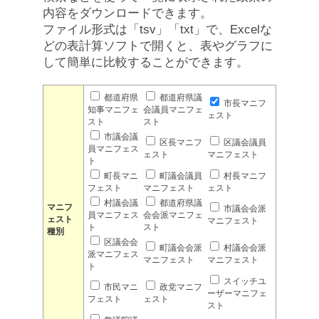
内容をダウンロードできます。
ファイル形式は「tsv」「txt」で、Excelな
どの表計算ソフトで開くと、表やグラフに
して簡単に比較することができます。
都道府県
都道府県議
市長マニフ
知事マニフェ
会議員マニフェ
ェスト
スト
スト
市議会議
区長マニフ
区議会議員
員マニフェス
ェスト
マニフェスト
ト
町長マニ
町議会議員
村長マニフ
フェスト
マニフェスト
ェスト
村議会議
都道府県議
マニフ
市議会会派
員マニフェス
会会派マニフェ
ェスト
マニフェスト
ト
スト
種別
区議会会
町議会会派
村議会会派
派マニフェス
マニフェスト
マニフェスト
ト
スイッチユ
市民マニ
政党マニフ
ーザーマニフェ
フェスト
ェスト
スト